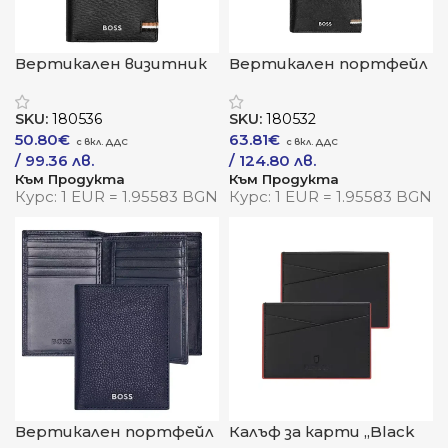
Вертикален визитник
Вертикален портфейл
с копче „Iconic Black“
„Classic Iconic Black“
SKU:
180536
SKU:
180532
50.80
€
63.81
€
/ 99.36 лв.
/ 124.80 лв.
Към Продукта
Към Продукта
Курс: 1 EUR = 1.95583 BGN
Курс: 1 EUR = 1.95583 BGN
Вертикален портфейл
Калъф за карти „Black