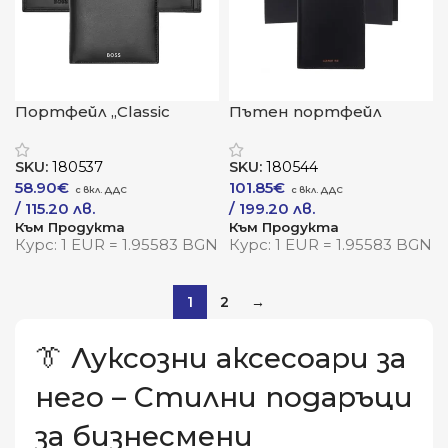
Портфейл „Classic
Пътен портфейл
Smooth Black“
„Zoom Navy“
SKU:
180537
SKU:
180544
58.90
€
101.85
€
/ 115.20 лв.
/ 199.20 лв.
Към Продукта
Към Продукта
Курс: 1 EUR = 1.95583 BGN
Курс: 1 EUR = 1.95583 BGN
1
2
→
👔 Луксозни аксесоари за
него – Стилни подаръци
за бизнесмени