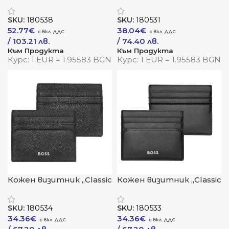
за карти „Trifold Classic
Edition Red“
Grained Navy“
SKU:
180538
SKU:
180531
52.77
€
38.04
€
/ 103.21 лв.
/ 74.40 лв.
Към Продукта
Към Продукта
Курс: 1 EUR = 1.95583 BGN
Курс: 1 EUR = 1.95583 BGN
Кожен визитник „Classic
Кожен визитник „Classic
Grained Black“
Smooth Black“
SKU:
180534
SKU:
180533
34.36
€
34.36
€