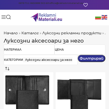
0878 722 865
0888 903 601
office@reklamnimateriali.eu
Начало
»
Каталог
»
Луксозни рекламни продукти
»
Л
Луксозни аксесоари за него
МАТЕРИАЛ
ЦЕНА
Филтрирай
КАТЕГОРИИ
Луксозни аксесоари за него