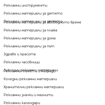
ж на вашия бранд.
Рекламни инструменти
Рекламни материали за детето
Рекламни материали за детето
Рекламни материали за свободното време
Рекламни материали за плажа
Рекламни материали за дома
Рекламни материали за път
Здраве и красота
Рекламни часовници
Луксозни рекламни материали
Рекламни плакети и награди
Коледни рекламни материали
Хранителни рекламни материали
Рекламни значки и магнити
Рекламни календари