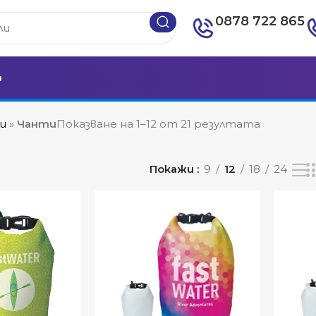
0878 722 865
и
и
»
Чанти
Показване на 1–12 от 21 резултата
Покажи
9
12
18
24