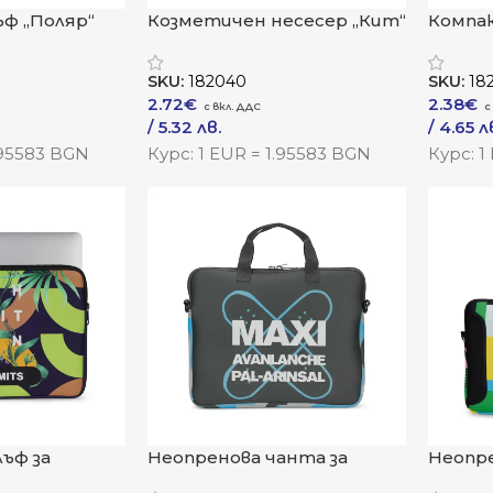
ъф „Поляр“
Козметичен несесер „Кит“
Компа
„Пик“
SKU:
182040
SKU:
18
2.72
€
2.38
€
/ 5.32 лв.
/ 4.65 л
–
/ 7.61 лв.
–
/ 9.68 
.95583 BGN
Курс: 1 EUR = 1.95583 BGN
Курс: 1
Към Продукта
Към Пр
ъф за
Неопренова чанта за
Неопре
ад“
лаптоп „НеоКейс“
лаптоп