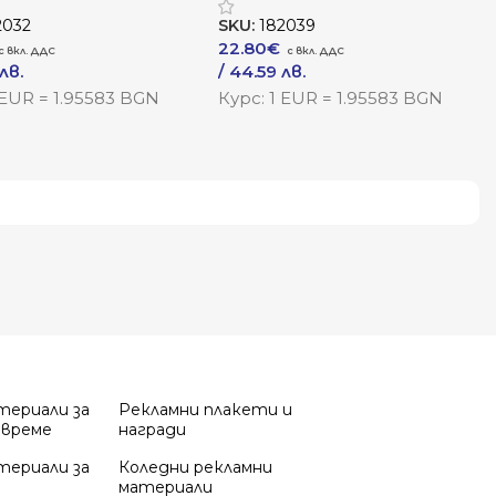
2032
SKU:
182039
22.80
€
лв.
/ 44.59 лв.
7 лв.
–
/ 51.44 лв.
 EUR = 1.95583 BGN
Курс: 1 EUR = 1.95583 BGN
одукта
Към Продукта
териали за
Рекламни плакети и
 време
награди
териали за
Коледни рекламни
материали