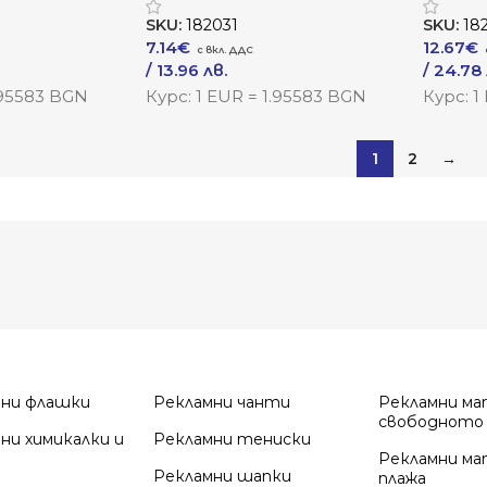
SKU:
182031
SKU:
18
7.14
€
12.67
€
/ 13.96 лв.
/ 24.78 
–
/ 26.01 лв.
–
/ 42.2
.95583 BGN
Курс: 1 EUR = 1.95583 BGN
Курс: 1
Към Продукта
Към Пр
1
2
→
мни флашки
Рекламни чанти
Рекламни ма
свободното
ни химикалки и
Рекламни тениски
Рекламни ма
Рекламни шапки
плажа