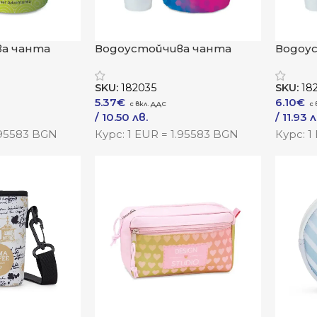
а чанта
Водоустойчива чанта
Водоу
„Хидро+“
„Хидро
SKU:
182035
SKU:
18
5.37
€
6.10
€
/ 10.50 лв.
/ 11.93 л
–
/ 19.40 лв.
–
/ 21.85
.95583 BGN
Курс: 1 EUR = 1.95583 BGN
Курс: 1
Към Продукта
Към Пр