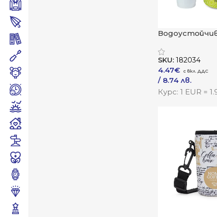
Водоустойчив
„Хидро“
SKU:
182034
4.47
€
/ 8.74 лв.
–
/ 16.66 лв.
Курс: 1 EUR = 1
Към Продукта