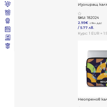
Изолиращ кал
SKU:
182024
2.95
€
/ 5.77 лв.
–
/ 11.07 лв.
Курс: 1 EUR = 1
Към Продукта
Неопренов кал
таблет „НеоП