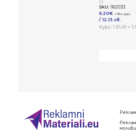
SKU:
182033
6.20
€
/ 12.13 лв.
–
/ 20.83 лв.
Курс: 1 EUR = 1
Към Продукта
Виж повече
Рекла
Реклам
моливи