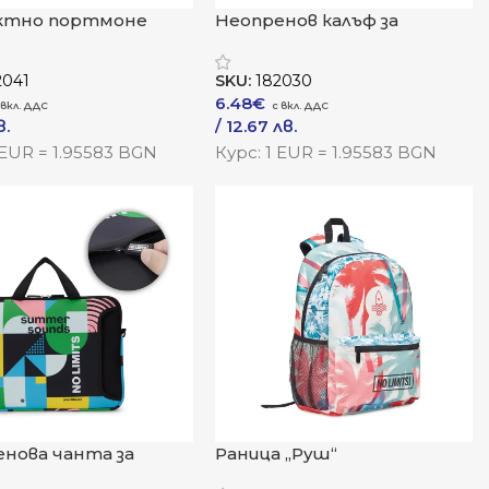
ктно портмоне
Неопренов калъф за
лаптоп „НеоСкин“
2041
SKU:
182030
6.48
€
в.
/ 12.67 лв.
лв.
–
/ 24.17 лв.
 EUR = 1.95583 BGN
Курс: 1 EUR = 1.95583 BGN
одукта
Към Продукта
нова чанта за
Раница „Руш“
 „НеоТот“