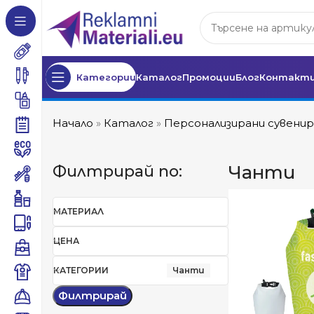
Категории
Каталог
Промоции
Блог
Контакт
Начало
»
Каталог
»
Персонализирани сувенир
Чанти
Филтрирай по:
МАТЕРИАЛ
ЦЕНА
КАТЕГОРИИ
Чанти
Филтрирай