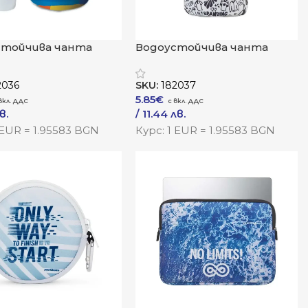
стойчива чанта
Водоустойчива чанта
Макс“
„ХидроПро“
2036
SKU:
182037
5.85
€
в.
/ 11.44 лв.
 лв.
–
/ 18.74 лв.
 EUR = 1.95583 BGN
Курс: 1 EUR = 1.95583 BGN
одукта
Към Продукта