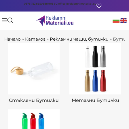
0878 722 865
0888 903 601
office@reklamnimateriali.eu
Начало
»
Каталог
»
Рекламни чаши, бутилки
»
Бутил
Стъклени Бутилки
Метални Бутилки