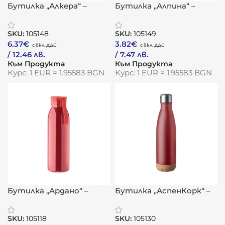
Бутилка „Алкера“ –
Бутилка „Алпина“ –
термо стил с
класическа
двуцветна енергия
устойчивост с
SKU:
105148
SKU:
105149
метална душа
6.37
€
3.82
€
/ 12.46 лв.
/ 7.47 лв.
Към Продукта
Към Продукта
Курс: 1 EUR = 1.95583 BGN
Курс: 1 EUR = 1.95583 BGN
Бутилка „Ардано“ –
Бутилка „АспенКорк“ –
метална елегантност
термо устойчивост с
с градски характер
естествен акцент
SKU:
105118
SKU:
105130