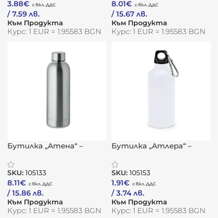
3.88
€
8.01
€
/ 7.59 лв.
/ 15.67 лв.
Към Продукта
Към Продукта
Курс: 1 EUR = 1.95583 BGN
Курс: 1 EUR = 1.95583 BGN
Бутилка „Атена“ –
Бутилка „Атлера“ –
термо устойчивост с
компактна
рециклирана същност
издръжливост с
SKU:
105133
SKU:
105153
приключенски дух
8.11
€
1.91
€
/ 15.86 лв.
/ 3.74 лв.
Към Продукта
Към Продукта
Курс: 1 EUR = 1.95583 BGN
Курс: 1 EUR = 1.95583 BGN