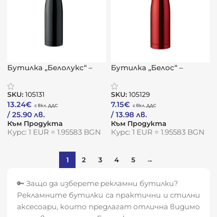
Бутилка „Белолукс“ –
Бутилка „Белос“ –
термо иновация с
термо елегантност с
интелигентен акцент
медна изолация
SKU:
105131
SKU:
105129
13.24
€
7.15
€
/ 25.90 лв.
/ 13.98 лв.
Към Продукта
Към Продукта
Курс: 1 EUR = 1.95583 BGN
Курс: 1 EUR = 1.95583 BGN
1
2
3
4
5
→
🔑 Защо да изберете рекламни бутилки?
Рекламните бутилки са практични и стилни
аксесоари, които предлагат отлична видимо