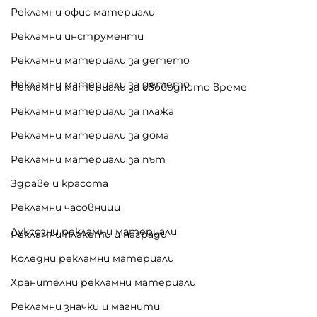
Рекламни офис материали
Рекламни инструменти
Рекламни материали за детето
Рекламни материали за детето
Рекламни материали за свободното време
Рекламни материали за плажа
Рекламни материали за дома
Рекламни материали за път
Здраве и красота
Рекламни часовници
Луксозни рекламни материали
Рекламни плакети и награди
Коледни рекламни материали
Хранителни рекламни материали
Рекламни значки и магнити