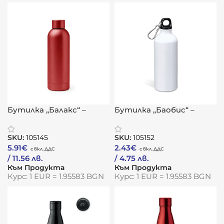
Бутилка „Балакс“ –
Бутилка „Баобис“ –
термо стил с медна
приключенски дух с
сърцевина
алуминиева
SKU:
105145
SKU:
105152
издръжливост
5.91
€
2.43
€
/ 11.56 лв.
/ 4.75 лв.
Към Продукта
Към Продукта
Курс: 1 EUR = 1.95583 BGN
Курс: 1 EUR = 1.95583 BGN