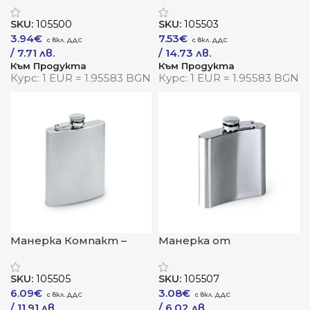
стилен акцент за
стил с дървесна визия
ценители
SKU:
105500
SKU:
105503
3.94
€
7.53
€
/ 7.71 лв.
/ 14.73 лв.
Към Продукта
Към Продукта
Курс: 1 EUR = 1.95583 BGN
Курс: 1 EUR = 1.95583 BGN
Манерка Компакт –
Манерка от
метална манерка със
неръждаема стомана
сатенено покритие
SKU:
105505
SKU:
105507
6.09
€
3.08
€
/ 11.91 лв.
/ 6.02 лв.