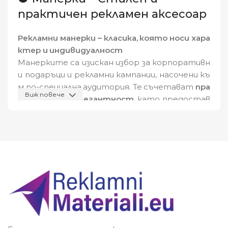
практичен рекламен аксесоар
Рекламни манерки – класика, която носи хара
ктер и индивидуалност
Манерките са изискан избор за корпоративн
и подаръци и рекламни кампании, насочени къ
м по-специална аудитория. Те съчетават
пра
Виж повече
ктичност и елегантност
, като предостав
ят възможност за
брендиране с лого, иници
али или послание
. Изработени от неръждае
ма стомана, често с кожено покритие или д
ървена декорация, рекламните манерки създ
ават
усещане за лукс и стойност
.
Защо да изберете рекламни
манерки?
🏆 Перфектен избор за бизнес партньори