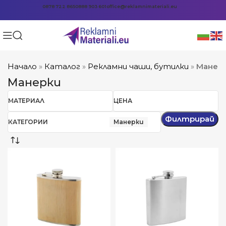
0878 722 865
0888 903 601
office@reklamnimateriali.eu
Начало
»
Каталог
»
Рекламни чаши, бутилки
»
Манер
Манерки
МАТЕРИАЛ
ЦЕНА
Филтрирай
КАТЕГОРИИ
Манерки