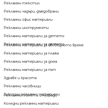
Рекламен текстил
Рекламни чадъри, дъждобрани
Рекламни офис материали
Рекламни инструменти
Рекламни материали за детето
Рекламни материали за детето
Рекламни материали за свободното време
Рекламни материали за плажа
Рекламни материали за дома
Рекламни материали за път
Здраве и красота
Рекламни часовници
Луксозни рекламни материали
Рекламни плакети и награди
Коледни рекламни материали