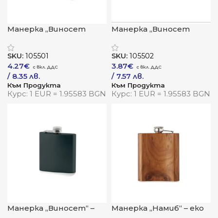
Манерка „Виносет
Манерка „Виносет
Бамбук“ – естествен
Класик“ – компактна
стил за ценители
елегантност за
SKU:
105501
SKU:
105502
ценители
4.27
€
3.87
€
/ 8.35 лв.
/ 7.57 лв.
Към Продукта
Към Продукта
Курс: 1 EUR = 1.95583 BGN
Курс: 1 EUR = 1.95583 BGN
Манерка „Виносет“ –
Манерка „Намиб“ – еко