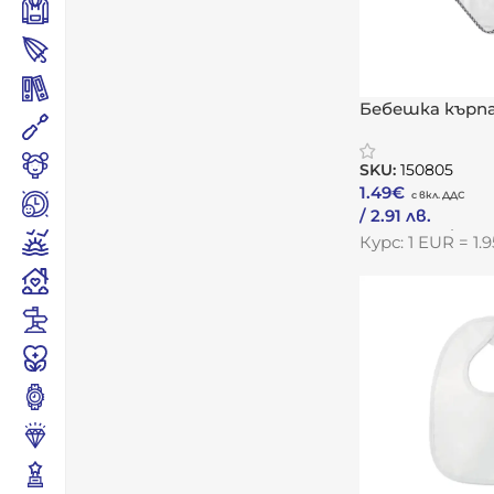
Бебешка кърпа
SKU:
150805
1.49
€
/ 2.91 лв.
Към Продукта
Курс: 1 EUR = 1