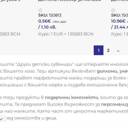
ник „Весела
„Оцвети ме“
плюшен
SKU:
150813
SKU:
150
0.56
€
10.96
€
/ 1.10 лв.
/ 21.44 
Към Продукта
Към Пр
.95583 BGN
Курс: 1 EUR = 1.95583 BGN
Курс: 1
1
2
→
риите "Други детски сувенири" ще откриете многоо
с вашето лого. Тези артикули включват
дипломи, зн
 които правят перфектните малки подаръци за всяко д
социации с вашата марка и създава емоционална връз
е тези продукти в
подаръчни комплекти
, които да с
тита. Те предлагат висока възможност за
персонали
за най-малките. Като част от цялостна маркетинго
 сред семейства и деца.