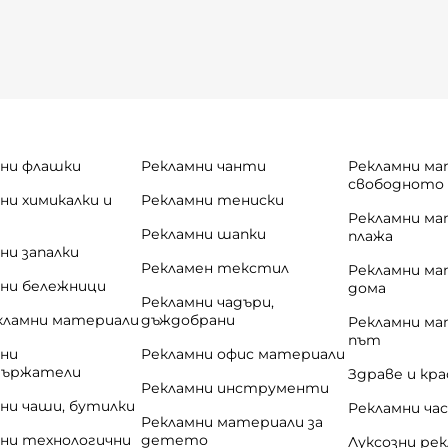
и детски сувенири включват уникални артикули, които
ед широка гама от персонализирани продукти, коит
ни флашки
Рекламни чанти
Рекламни ма
свободното
ни химикалки и
Рекламни тениски
и
Рекламни ма
Рекламни шапки
плажа
ни запалки
Рекламен текстил
Рекламни ма
ни бележници
дома
Рекламни чадъри,
кламни материали
дъждобрани
Рекламни ма
път
ни
Рекламни офис материали
държатели
Здраве и кр
Рекламни инструменти
ни чаши, бутилки
Рекламни ча
Рекламни материали за
ни технологични
детето
Луксозни ре