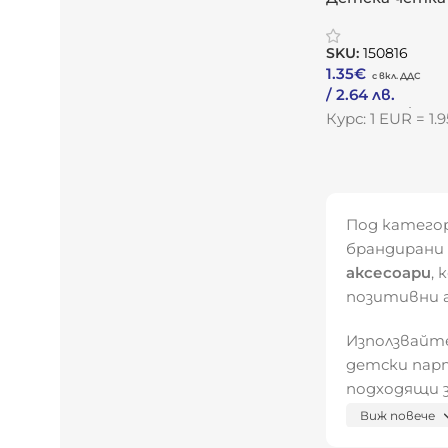
пясъчен часов
усмивка“
SKU:
150816
1.35
€
/ 2.64 лв.
Към Продукта
Курс: 1 EUR = 1
Под катего
брандирани 
аксесоари
,
позитивни а
Използвайт
детски пар
подходящи 
вашия бранд
Виж повече