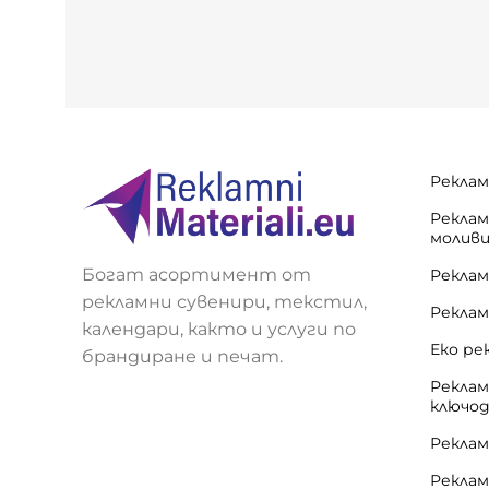
Нашите друг
Изберете ср
Реклам
Реклам
молив
Богат асортимент от
Реклам
рекламни сувенири, текстил,
Реклам
календари, както и услуги по
Еко ре
брандиране и печат.
Реклам
ключо
Реклам
Реклам