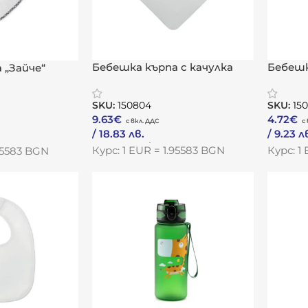
Бебешка кърпа с качулка
Бебешк
 „Зайче“
„Нежност“
„Комф
SKU:
150804
SKU:
15
9.63
€
4.72
€
/ 18.83 лв.
/ 9.23 л
Към Продукта
Към Пр
Курс: 1 EUR = 1.95583 BGN
Курс: 1
.95583 BGN