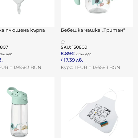
а плюшена кърпа
Бебешка чашка „Тритан“
орт“
0807
SKU:
150800
8.89
€
в.
/ 17.39 лв.
одукта
Към Продукта
 EUR = 1.95583 BGN
Курс: 1 EUR = 1.95583 BGN