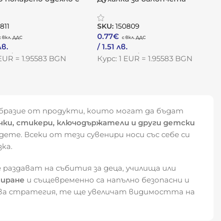
о мече „Прегръдка“
„Весели мехурчета“
811
SKU:
150809
0.77
€
лв.
/ 1.51 лв.
одукта
Към Продукта
 EUR = 1.95583 BGN
Курс: 1 EUR = 1.95583 BGN
бразие от продукти, които могат да бъдат
ачки, стикери, ключодържатели и други детски
ете. Всеки от тези сувенири носи със себе си
ка.
е раздават на събития за деца, училища или
зиране
и същевременно са напълно безопасни и
ва стратегия, те ще увеличат видимостта на