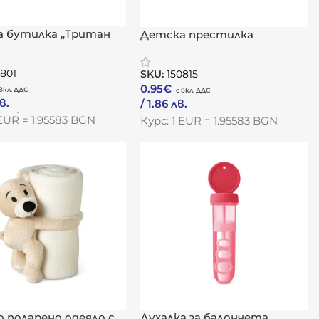
 бутилка „Тритан
Детска престилка
„Оцвети ме“
0801
SKU:
150815
0.95
€
лв.
/ 1.86 лв.
одукта
Към Продукта
 EUR = 1.95583 BGN
Курс: 1 EUR = 1.95583 BGN
 поларено одеяло с
Духалка за балончета