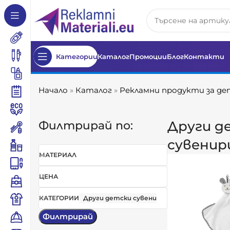
Категории
Каталог
Промоции
Блог
Контакти
Начало
»
Каталог
»
Рекламни продукти за д
Други д
Филтрирай по:
сувенир
МАТЕРИАЛ
ЦЕНА
КАТЕГОРИИ
Други детски сувенири
Филтрирай