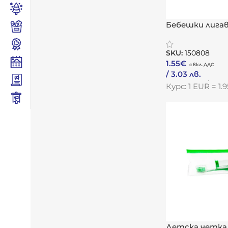
Бебешки лигав
SKU:
150808
1.55
€
/ 3.03 лв.
Към Продукта
Курс: 1 EUR = 1
Детска четка 