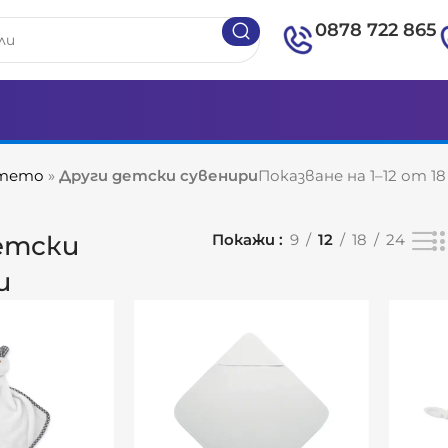
0878 722 865
етето
»
Други детски сувенири
Показване на 1–12 от 1
етски
Покажи
9
12
18
24
и