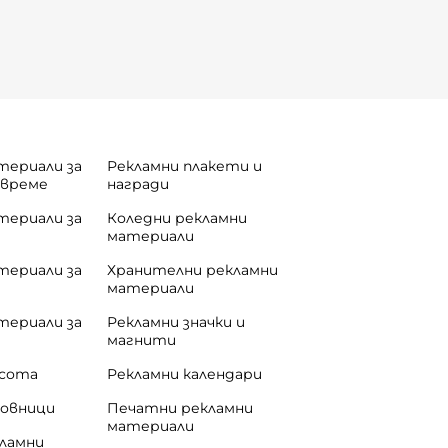
 са не само забавни, но и полезни за децата.
о да впечатлят и малките, и техните родители.
териали за
Рекламни плакети и
 време
награди
териали за
Коледни рекламни
материали
териали за
Хранителни рекламни
материали
териали за
Рекламни значки и
магнити
асота
Рекламни календари
совници
Печатни рекламни
материали
кламни