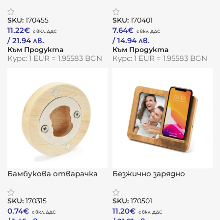
кантар „ТеглоПлюс“
обяд „Зелена Хапка“
SKU:
170455
SKU:
170401
11.22
€
7.64
€
/ 21.94 лв.
/ 14.94 лв.
Към Продукта
Към Продукта
Курс: 1 EUR = 1.95583 BGN
Курс: 1 EUR = 1.95583 BGN
Бамбукова отварачка
Безжично зарядно
„Магнито“
„Бамбуков кадър“
SKU:
170315
SKU:
170501
0.74
€
11.20
€