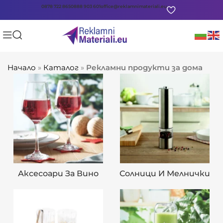
0878 722 865
0888 903 601
office@reklamnimateriali.eu
Начало
»
Каталог
»
Рекламни продукти за дома
Аксесоари За Вино
Солници И Мелнички