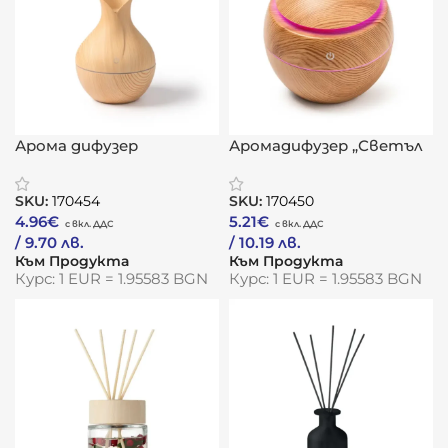
Арома дифузер
Аромадифузер „Светъл
„ЕкоМъгла“
Въздух“
SKU:
170454
SKU:
170450
4.96
€
5.21
€
/ 9.70 лв.
/ 10.19 лв.
Към Продукта
Към Продукта
Курс: 1 EUR = 1.95583 BGN
Курс: 1 EUR = 1.95583 BGN