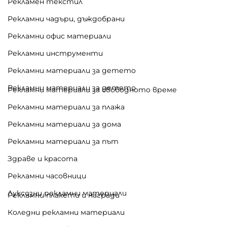
Рекламен текстил
Рекламни чадъри, дъждобрани
Рекламни офис материали
Рекламни инструменти
Рекламни материали за детето
Рекламни материали за детето
Рекламни материали за свободното време
Рекламни материали за плажа
Рекламни материали за дома
Рекламни материали за път
Здраве и красота
Рекламни часовници
Луксозни рекламни материали
Рекламни плакети и награди
Коледни рекламни материали