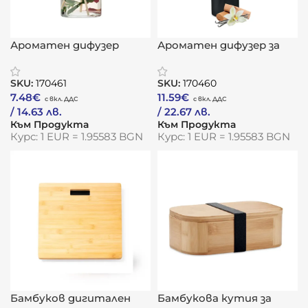
Ароматен дифузер
Ароматен дифузер за
„Ванилов сън“
дома „Хармония“
SKU:
170461
SKU:
170460
7.48
€
11.59
€
/ 14.63 лв.
/ 22.67 лв.
Към Продукта
Към Продукта
Курс: 1 EUR = 1.95583 BGN
Курс: 1 EUR = 1.95583 BGN
Бамбуков дигитален
Бамбукова кутия за