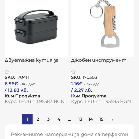
Двуетажна кутия за
Джобен инструмент
обяд „Двойна наслада“
„БамбукТул“
SKU:
170411
SKU:
170303
6.56
€
1.16
€
/ 12.83 лв.
/ 2.27 лв.
Към Продукта
Към Продукта
Курс: 1 EUR = 1.95583 BGN
Курс: 1 EUR = 1.95583 BGN
1
2
3
4
…
13
14
15
→
Рекламните материали за дома са перфектн