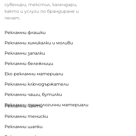
и.
сувенири, текстил, календари,
както и услуги по брандиране и
Рекламните материали за дома включват с
печат.
тилни и практични аксесоари, които ще доб
авят уют и комфорт в ежедневието на ваш
Рекламни флашки
ите клиенти. От аксесоари за вино до солниц
Рекламни химикалки и моливи
и и мелнички – тези продукти са чудесен начи
Рекламни запалки
н за брандиране с висока стойност и трайна
видимост.
Рекламни бележници
Еко рекламни материали
Рекламни ключодържатели
Рекламни чаши, бутилки
Рекламни технологични материали
Рекламни чанти
Рекламни тениски
Рекламни шапки