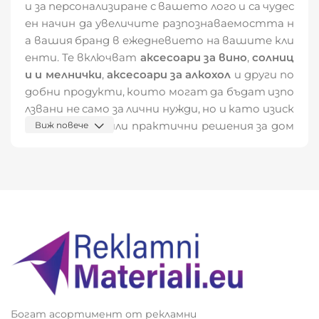
и за персонализиране с вашето лого и са чудес
ен начин да увеличите разпознаваемостта н
а вашия бранд в ежедневието на вашите кли
енти. Те включват
аксесоари за вино
,
солниц
и и мелнички
,
аксесоари за алкохол
и други по
добни продукти, които могат да бъдат изпо
лзвани не само за лични нужди, но и като изиск
ани подаръци или практични решения за дом
Виж повече
а.
Тези материали могат да се персонализират
с вашето лого или послание и да бъдат изпол
звани в различни рекламни кампании. Подходя
щи са както за корпоративни събития, така
и за лични промоции и подаръци. Продуктите
в тази категория не само че осигуряват вид
имост, но и предлагат практическа стойнос
т за клиентите ви, което ги прави изключи
телно ефективни като рекламни материал
Богат асортимент от рекламни