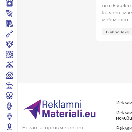
но и висока
когато клие
мобилност.
Защо да
Виж повече
Пътните са
дълги пътув
корпоративн
Възможнос
един уника
пътуват кл
Практи
Рекла
Реклам
Изборът н
моливи
практичен.
Богат асортимент от
Реклам