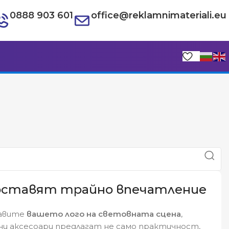
0888 903 601
office@reklamnimateriali.eu
о оставят трайно впечатление
тавите
вашето лого на световната сцена
,
ани аксесоари предлагат не само практичност,