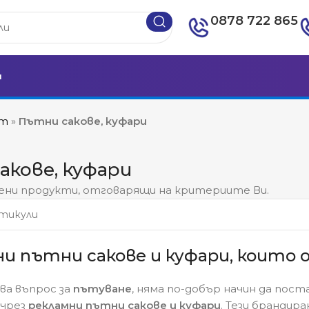
0878 722 865
и
ът
»
Пътни сакове, куфари
акове, куфари
ени продукти, отговарящи на критериите Ви.
ни пътни сакове и куфари, коит
ва въпрос за
пътуване
, няма по-добър начин да пос
чрез
рекламни пътни сакове и куфари
. Тези брандир