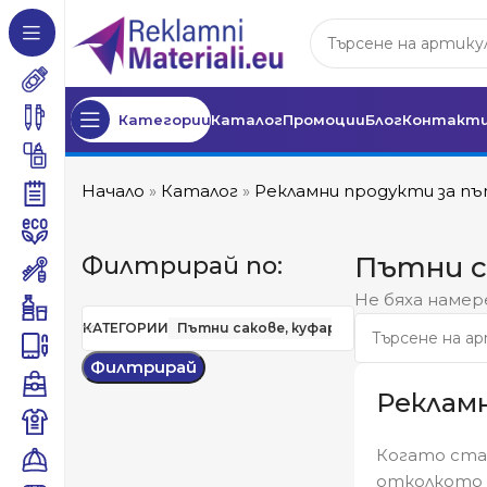
Категории
Каталог
Промоции
Блог
Контакт
Начало
»
Каталог
»
Рекламни продукти за п
Пътни с
Филтрирай по:
Не бяха намер
КАТЕГОРИИ
Пътни сакове, куфари
Филтрирай
Реклам
Когато ста
отколкото 