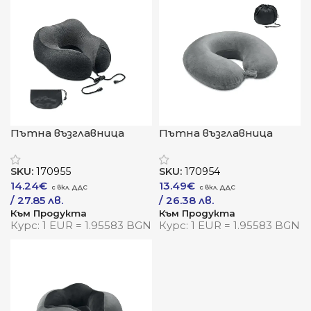
Пътна възглавница
Пътна възглавница
„Катион Комфорт“
„Комфорт+“
SKU:
170955
SKU:
170954
14.24
€
13.49
€
/ 27.85 лв.
/ 26.38 лв.
Към Продукта
Към Продукта
Курс: 1 EUR = 1.95583 BGN
Курс: 1 EUR = 1.95583 BGN