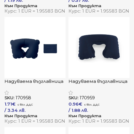
/ 1.19 лв.
/ 0.57 лв.
Към Продукта
Към Продукта
Курс: 1 EUR = 1.95583 BGN
Курс: 1 EUR = 1.95583 BGN
Надуваема възглавница
Надуваема възглавница
„ТравелСофт“
за пътуване
„КомфортТрип“
SKU:
170958
SKU:
170959
1.71
€
0.96
€
/ 3.34 лв.
/ 1.88 лв.
Към Продукта
Към Продукта
Курс: 1 EUR = 1.95583 BGN
Курс: 1 EUR = 1.95583 BGN