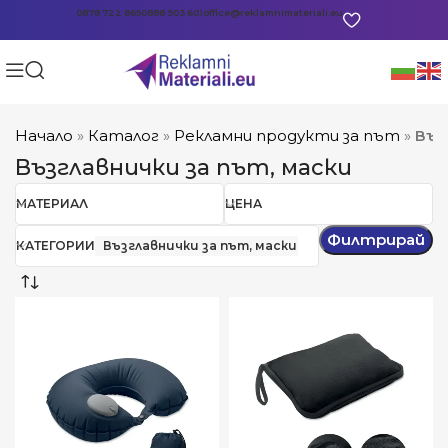
0878 722 865
0888 903 601
office@reklamnimateriali.eu
Начало
»
Каталог
»
Рекламни продукти за път
»
Въз
Възглавнички за път, маски
МАТЕРИАЛ
ЦЕНА
Филтрирай
КАТЕГОРИИ
Възглавнички за път, маски