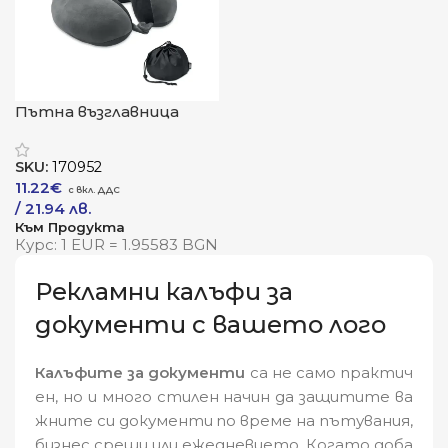
Пътна възглавница
„ФлексКомфорт“
SKU:
170952
11.22
€
/ 21.94 лв.
Към Продукта
Курс: 1 EUR = 1.95583 BGN
Рекламни калъфи за
документи с вашето лого
Калъфите за документи
са не само практич
ен, но и много стилен начин да защитите ва
жните си документи по време на пътувания,
бизнес срещи или ежедневието. Когато доба