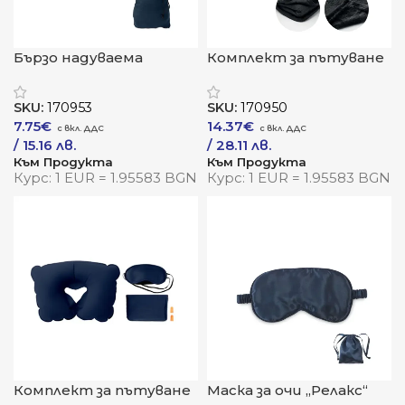
Бързо надуваема
Комплект за пътуване
възглавница
„Комфорт 2 в 1“
„АероКомфорт“
SKU:
170953
SKU:
170950
7.75
€
14.37
€
/ 15.16 лв.
/ 28.11 лв.
Към Продукта
Към Продукта
Курс: 1 EUR = 1.95583 BGN
Курс: 1 EUR = 1.95583 BGN
Комплект за пътуване
Маска за очи „Релакс“