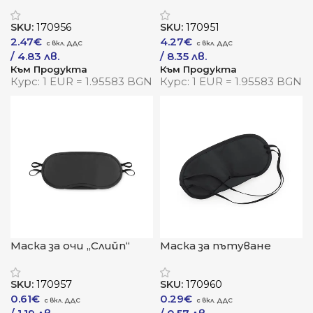
„Сън и комфорт“
SKU:
170956
SKU:
170951
2.47
€
4.27
€
/ 4.83 лв.
/ 8.35 лв.
Към Продукта
Към Продукта
Курс: 1 EUR = 1.95583 BGN
Курс: 1 EUR = 1.95583 BGN
Маска за очи „Слийп“
Маска за пътуване
„СлийпКомфорт“
SKU:
170957
SKU:
170960
0.61
€
0.29
€