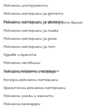
Рекламни инструменти
Рекламни материали за детето
Рекламни материали за детето
Рекламни материали за свободното време
Рекламни материали за плажа
Рекламни материали за дома
Рекламни материали за път
Здраве и красота
Рекламни часовници
Луксозни рекламни материали
Рекламни плакети и награди
Коледни рекламни материали
Хранителни рекламни материали
Рекламни значки и магнити
Рекламни календари