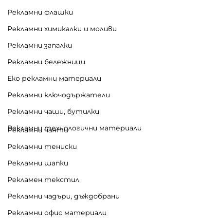
Рекламни флашки
Рекламни химикалки и моливи
Рекламни запалки
Рекламни бележници
Еко рекламни материали
Рекламни ключодържатели
Рекламни чаши, бутилки
Рекламни технологични материали
Рекламни чанти
Рекламни тениски
Рекламни шапки
Рекламен текстил
Рекламни чадъри, дъждобрани
Рекламни офис материали