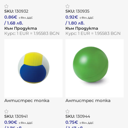
ключодържател
„Баскетбол“
„Релакс“
SKU:
130932
SKU:
130935
0.86
€
0.92
€
/ 1.68 лв.
/ 1.80 лв.
Към Продукта
Към Продукта
Курс: 1 EUR = 1.95583 BGN
Курс: 1 EUR = 1.95583 BGN
Антистрес топка
Антистрес топка
„Волейбол“
„Класик“
SKU:
130941
SKU:
130944
0.90
€
0.75
€