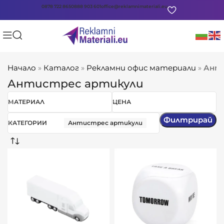
0878 722 865
0888 903 601
office@reklamnimateriali.eu
Начало
»
Каталог
»
Рекламни офис материали
»
Ант
Антистрес артикули
МАТЕРИАЛ
ЦЕНА
Филтрирай
КАТЕГОРИИ
Антистрес артикули