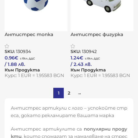
Антистрес топка
Антистрес фигурка
„Футбол“
„Ван“
SKU:
130934
SKU:
130942
0.96
€
1.24
€
/ 1.88 лв.
/ 2.43 лв.
Към Продукта
Към Продукта
Курс: 1 EUR = 1.95583 BGN
Курс: 1 EUR = 1.95583 BGN
1
2
→
Антистрес артикули с лого – успокойте стр
еса, докато рекламирате вашата марка
Антистрес артикулите са
популярни проду
кти
, които спомагат за намаляване на стрес