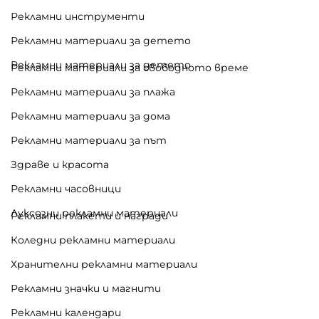
Рекламни инструменти
Рекламни материали за детето
Рекламни материали за детето
Рекламни материали за свободното време
Рекламни материали за плажа
Рекламни материали за дома
Рекламни материали за път
Здраве и красота
Рекламни часовници
Луксозни рекламни материали
Рекламни плакети и награди
Коледни рекламни материали
Хранителни рекламни материали
Рекламни значки и магнити
Рекламни календари