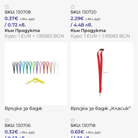
„ГестПро“
„ЕкоФлора“
SKU:
130708
SKU:
130720
0.37
€
2.29
€
/ 0.72 лв.
/ 4.48 лв.
Към Продукта
Към Продукта
Курс: 1 EUR = 1.95583 BGN
Курс: 1 EUR = 1.95583 BGN
Връзка за бадж
Връзка за бадж „Класик“
„КараЛинк“
SKU:
130706
SKU:
130718
0.32
€
0.63
€