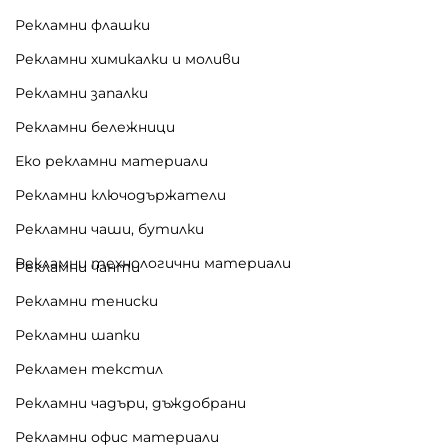
на баджове и идентификационни карти, кое
Рекламни флашки
то улеснява комуникацията и взаимодейств
Рекламни химикалки и моливи
ието между участниците.
Рекламни запалки
Рекламни бележници
Еко рекламни материали
Рекламни ключодържатели
Рекламни чаши, бутилки
Рекламни технологични материали
Рекламни чанти
Рекламни тениски
Рекламни шапки
Рекламен текстил
Рекламни чадъри, дъждобрани
Рекламни офис материали