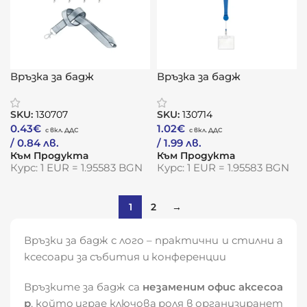
Връзка за бадж
Връзка за бадж
„ПроЛинк“
„РетракПро“
SKU:
130707
SKU:
130714
0.43
€
1.02
€
/ 0.84 лв.
/ 1.99 лв.
Към Продукта
Към Продукта
Курс: 1 EUR = 1.95583 BGN
Курс: 1 EUR = 1.95583 BGN
1
2
→
Връзки за бадж с лого – практични и стилни а
ксесоари за събития и конференции
Връзките за бадж са
незаменим офис аксесоа
р
, който играе ключова роля в организиранет