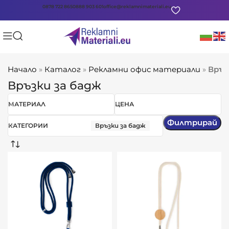
0878 722 865
0888 903 601
office@reklamnimateriali.eu
Начало
»
Каталог
»
Рекламни офис материали
»
Връз
Връзки за бадж
МАТЕРИАЛ
ЦЕНА
Филтрирай
КАТЕГОРИИ
Връзки за бадж