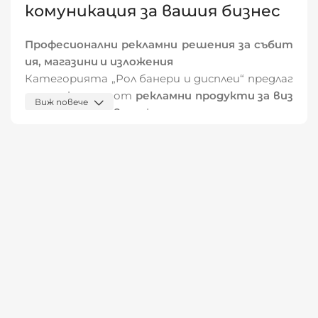
комуникация за вашия бизнес
Професионални рекламни решения за събит
ия, магазини и изложения
Категорията „Рол банери и дисплеи“ предлаг
а широка гама от
рекламни продукти за виз
Виж повече
уално представяне
, които са идеални за тър
говски обекти, корпоративни събития, пром
оции, презентации и изложения. Тези продукт
и се отличават със своята
мобилност, леко
та на монтаж и елегантно излъчване
, като
същевременно осигуряват
силна видимост
на вашето бранд послание
. От рол банери и
стойки, през маси за промоции и кошове за пр
одукти, до рамки и дисплеи – всяко решение е
насочено към
максимална ангажираност на к
лиента
и
ефективност на представянето
.
Защо да изберете рол банери и