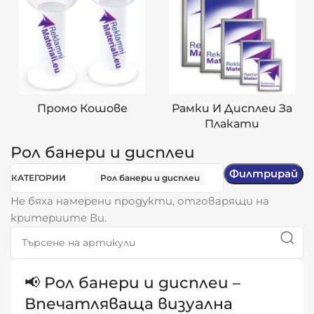
Промо Кошове
Рамки И Дисплеи За
Плакати
Рол банери и дисплеи
Филтрирай
КАТЕГОРИИ
Рол банери и дисплеи
Не бяха намерени продукти, отговарящи на
критериите Ви.
📢 Рол банери и дисплеи –
Впечатляваща визуална