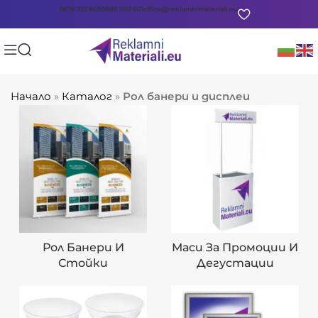
0878 722 865
0888 903 601
office@reklamnimateriali.eu
Начало
»
Каталог
»
Рол банери и дисплеи
Рол Банери И
Маси За Промоции И
Стойки
Дегустации