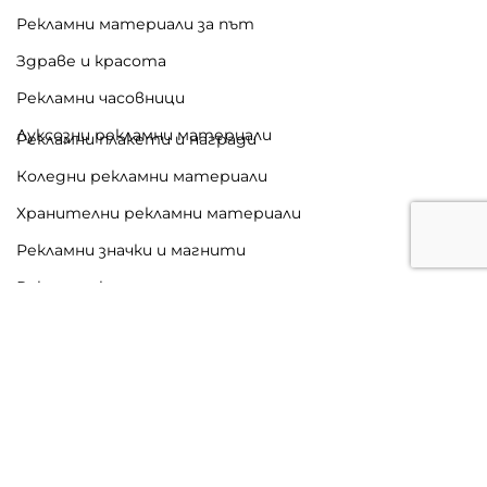
Рекламни материали за път
Здраве и красота
Рекламни часовници
Луксозни рекламни материали
Рекламни плакети и награди
Коледни рекламни материали
Хранителни рекламни материали
Рекламни значки и магнити
Рекламни календари
Печатни рекламни материали
Рол банери и дисплеи
Дизайн и изработка от
Webmasters
| Всички права
запазени
2025
Рекламни материали
.
inquiry-popup