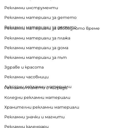
Рекламни инструменти
Рекламни материали за детето
Рекламни материали за детето
Рекламни материали за свободното време
Рекламни материали за плажа
Рекламни материали за дома
Рекламни материали за път
Здраве и красота
Рекламни часовници
Луксозни рекламни материали
Рекламни плакети и награди
Коледни рекламни материали
Хранителни рекламни материали
Рекламни значки и магнити
Рекламни календари