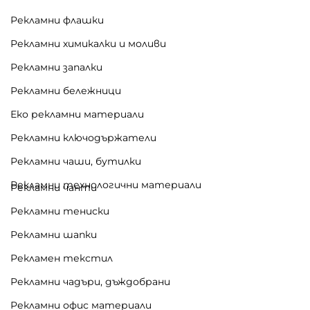
Препоръчителен метод:
ситопечат
Рекламни флашки
📌 Цената
не включва
допълнително
Рекламни химикалки и моливи
надписване с фирмено лого и координати
(за оферта – консултант)
Рекламни запалки
Рекламни бележници
Доставка и изработка:
Еко рекламни материали
Срок:
5–8 работни дни
Рекламни ключодържатели
Минимално количество при поръчка:
50 бр.
Рекламни чаши, бутилки
Видяна от:
0
Рекламни технологични материали
Рекламни чанти
Рекламни тениски
Рекламни шапки
Рекламен текстил
Рекламни чадъри, дъждобрани
Рекламни офис материали