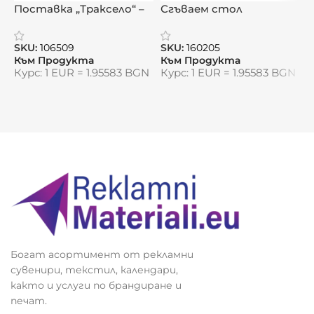
30х3,5 см
Поставка „Траксело“ –
Сгъваем стол
Р
стабилност и
„Комфорт“
„
Структура:
контрол по време на
SKU:
106509
SKU:
160205
S
движение
Към Продукта
Към Продукта
К
13 листа: корица + 12 страници със снимки и
Курс: 1 EUR = 1.95583 BGN
Курс: 1 EUR = 1.95583 BGN
К
календариум
Печат:
4+4 цвята
за тяло и корица
Календариум с:
празници
именни дни
лунни фази
зодии
Рекламни възможности:
Богат асортимент от рекламни
сувенири, текстил, календари,
Брандиране върху удължената картонена
както и услуги по брандиране и
основа
печат.