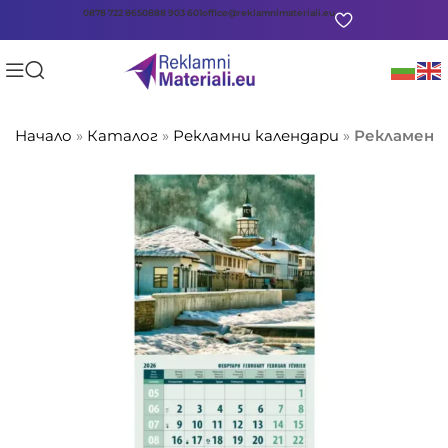
0878 722 865
0888 903 601
office@reklamnimateriali.eu
Начало
»
Каталог
»
Рекламни календари
»
Рекламен м