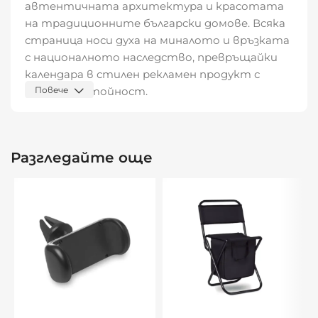
автентичната архитектура и красотата
на традиционните български домове. Всяка
страница носи духа на миналото и връзката
с националното наследство, превръщайки
календара в стилен рекламен продукт с
културна стойност.
Повече
Размери и материали:
📐 Формат:
30х30 см
, разгънат формат
Разгледайте още
30х63,5 см
📄 Хартия: тяло –
150 гр гланц
, корица –
300
гр гланц с UV лак
🪵 Основата: картон
280 гр/м²
, удължена за
брандиране
📌 Скрепване: спирала
🔖 Рекламна зона: долна удължена част