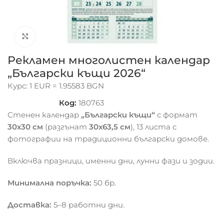
Click to enlarge
Рекламен многолистен календар
„Български къщи 2026“
Курс: 1 EUR = 1.95583 BGN
Код:
180763
Стенен календар
„Български къщи“
с формат
30х30 см
(разгънат
30х63,5 см
), 13 листа с
фотографии на традиционни български домове.
Включва празници, именни дни, лунни фази и зодии.
Минимална поръчка:
50 бр.
Доставка:
5–8 работни дни.