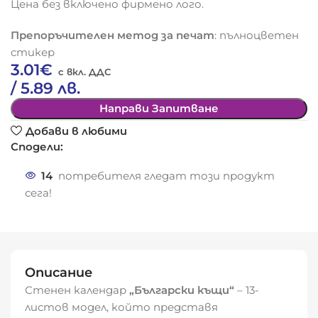
Цена без включено фирмено лого.
Препоръчителен метод за печат
: пълноцветен
стикер
3.01
€
/ 5.89 лв.
Направи Запитване
Добави в любими
Сподели:
14
потребителя гледат този продукт
сега!
Описание
Стенен календар
„Български къщи“
– 13-
листов модел, който представя