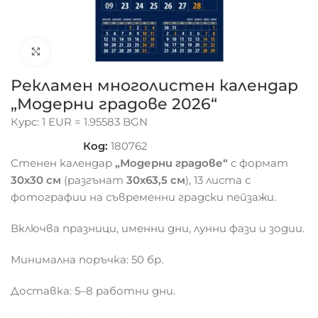
Click to enlarge
Рекламен многолистен календар
„Модерни градове 2026“
Курс: 1 EUR = 1.95583 BGN
Код:
180762
Стенен календар
„Модерни градове“
с формат
30х30 см
(разгънат
30х63,5 см
), 13 листа с
фотографии на съвременни градски пейзажи.
Включва празници, именни дни, лунни фази и зодии.
Минимална поръчка: 50 бр.
Доставка: 5–8 работни дни.