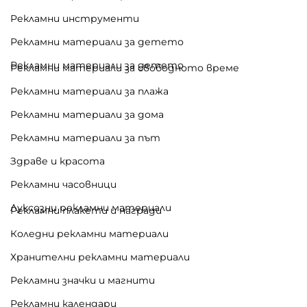
Рекламни инструменти
Рекламни материали за детето
Рекламни материали за детето
Рекламни материали за свободното време
Рекламни материали за плажа
Рекламни материали за дома
Рекламни материали за път
Здраве и красота
Рекламни часовници
Луксозни рекламни материали
Рекламни плакети и награди
Коледни рекламни материали
Хранителни рекламни материали
Рекламни значки и магнити
Рекламни календари