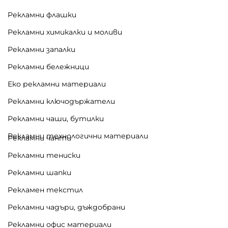
основа
Рекламни флашки
Препоръчителен метод:
ситопечат
Рекламни химикалки и моливи
📌 Цената
не включва
допълнително
надписване с фирмено лого и координати
Рекламни запалки
(за оферта – консултант)
Рекламни бележници
Доставка и изработка:
Еко рекламни материали
Рекламни ключодържатели
Срок:
5–8 работни дни
Рекламни чаши, бутилки
Минимално количество при поръчка:
50 бр.
Рекламни технологични материали
Рекламни чанти
Видяна от:
0
Рекламни тениски
Рекламни шапки
Рекламен текстил
Рекламни чадъри, дъждобрани
Рекламни офис материали