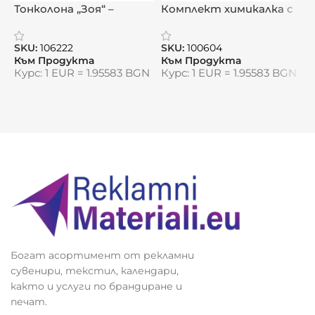
🔖 Рекламна зона: долна удължена част
Тонколона „Зоя“ –
Комплект химикалка с
К
30х3,5 см
устойчивост със стил
кутия „Престиж“
о
и звук
SKU:
Структура:
106222
SKU:
100604
S
Към Продукта
Към Продукта
К
Курс: 1 EUR = 1.95583 BGN
Курс: 1 EUR = 1.95583 BGN
К
13 листа: корица + 12 страници със снимки и
календариум
Печат:
4+4 цвята
за тяло и корица
Календариум с:
празници
именни дни
лунни фази
зодии
Богат асортимент от рекламни
Рекламни възможности:
сувенири, текстил, календари,
както и услуги по брандиране и
Брандиране върху удължената картонена
печат.