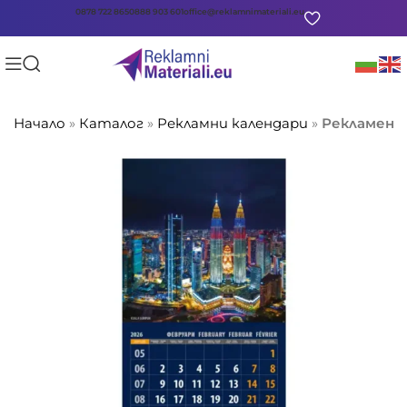
0878 722 865
0888 903 601
office@reklamnimateriali.eu
Начало
»
Каталог
»
Рекламни календари
»
Рекламен м