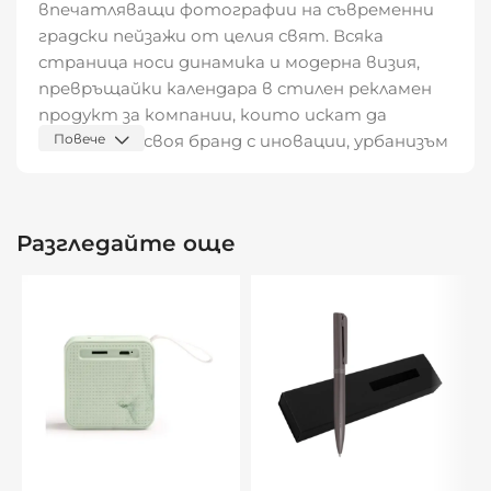
впечатляващи фотографии на съвременни
градски пейзажи от целия свят. Всяка
страница носи динамика и модерна визия,
превръщайки календара в стилен рекламен
продукт за компании, които искат да
асоциират своя бранд с иновации, урбанизъм
Повече
и глобален мащаб.
Размери и материали:
Разгледайте още
📐 Формат:
30х30 см
, разгънат формат
30х63,5 см
📄 Хартия: тяло –
150 гр гланц
, корица –
300
гр гланц с UV лак
🪵 Основата: картон
280 гр/м²
, удължена за
брандиране
📌 Скрепване: спирала