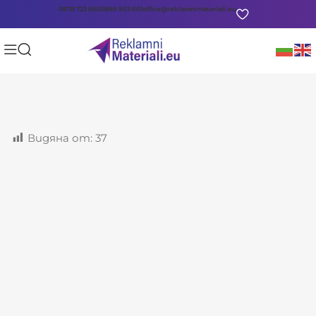
0878 722 865
0888 903 601
office@reklamnimateriali.eu
Видяна от:
37