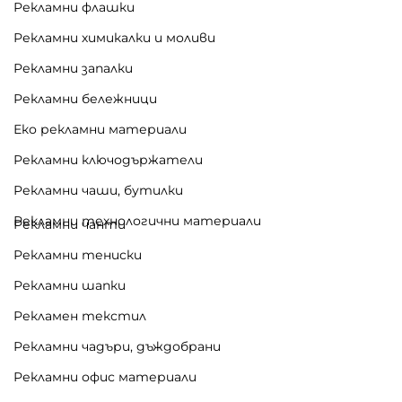
Рекламни флашки
Рекламни химикалки и моливи
Рекламни запалки
Рекламни бележници
Еко рекламни материали
Рекламни ключодържатели
Рекламни чаши, бутилки
Рекламни технологични материали
Рекламни чанти
Рекламни тениски
Рекламни шапки
Рекламен текстил
Рекламни чадъри, дъждобрани
Рекламни офис материали