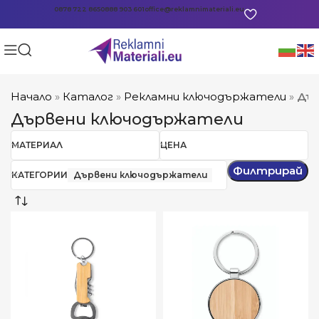
0878 722 865
0888 903 601
office@reklamnimateriali.eu
Начало
»
Каталог
»
Рекламни ключодържатели
»
Дъ
Дървени ключодържатели
МАТЕРИАЛ
ЦЕНА
Филтрирай
КАТЕГОРИИ
Дървени ключодържатели