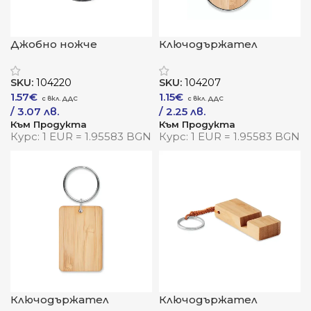
Джобно ножче
Ключодържател
„ГюнешБамбук“ –
„БамКръг“ – естествен
практичност с
баланс между форма и
SKU:
104220
SKU:
104207
природен облик
функция
1.57
€
1.15
€
/ 3.07 лв.
/ 2.25 лв.
Към Продукта
Към Продукта
Курс: 1 EUR = 1.95583 BGN
Курс: 1 EUR = 1.95583 BGN
Ключодържател
Ключодържател