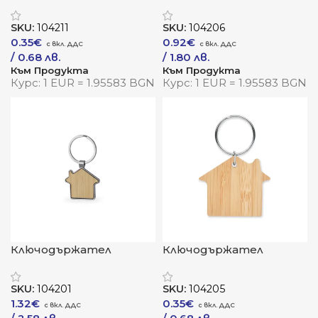
„БамРект“ –
„БамСтан“ –
естествен
естествена опора за
SKU:
104211
SKU:
104206
минимализъм в
твоя телефон
0.35
€
0.92
€
правоъгълна форма
/ 0.68 лв.
/ 1.80 лв.
Към Продукта
Към Продукта
Курс: 1 EUR = 1.95583 BGN
Курс: 1 EUR = 1.95583 BGN
Ключодържател
Ключодържател
„БамХарт“ –
„БамХаус“ – дом с
естествена визия с
природна душа
SKU:
104201
SKU:
104205
лично послание
1.32
€
0.35
€