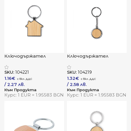
Ключодържател
Ключодържател
„ДуплексБамбук“ –
„ДюпонМетал“ –
символ на дом с
елегантност с
SKU:
104221
SKU:
104219
природна душа
индустриален акцент
1.16
€
1.32
€
/ 2.27 лв.
/ 2.58 лв.
Към Продукта
Към Продукта
Курс: 1 EUR = 1.95583 BGN
Курс: 1 EUR = 1.95583 BGN