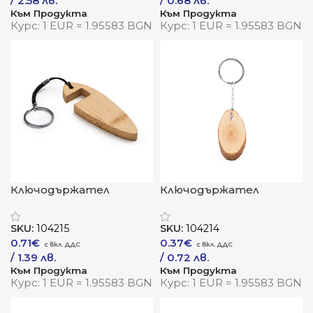
/ 2.58 лв.
/ 0.68 лв.
Към Продукта
Към Продукта
Курс: 1 EUR = 1.95583 BGN
Курс: 1 EUR = 1.95583 BGN
Ключодържател
Ключодържател
„БонсерБамбук“ –
„БуданУуд“ –
природна стойка с
естествена простота
SKU:
104215
SKU:
104214
практична мисия
в две форми
0.71
€
0.37
€
/ 1.39 лв.
/ 0.72 лв.
Към Продукта
Към Продукта
Курс: 1 EUR = 1.95583 BGN
Курс: 1 EUR = 1.95583 BGN