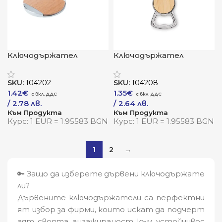
Ключодържател
Ключодържател
„ЕкоРинг“ – естествен
„КейПоп Бамбук“ –
стил с модерен
отваря с лекота,
SKU:
104202
SKU:
104208
акцент
впечатлява с природа
1.42
€
1.35
€
/ 2.78 лв.
/ 2.64 лв.
Към Продукта
Към Продукта
Курс: 1 EUR = 1.95583 BGN
Курс: 1 EUR = 1.95583 BGN
1
2
→
🔑 Защо да изберете дървени ключодържате
ли?
Дървените ключодържатели са перфектни
ят избор за фирми, които искат да подчерт
аят своята ангажираност към устойчивос