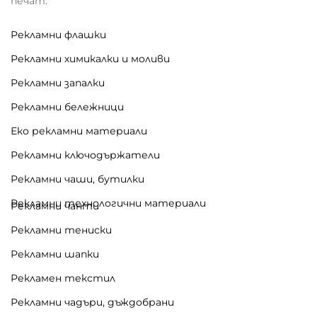
печат.
Рекламни флашки
Рекламни химикалки и моливи
Рекламни запалки
Рекламни бележници
Еко рекламни материали
Рекламни ключодържатели
Рекламни чаши, бутилки
Рекламни технологични материали
Рекламни чанти
Рекламни тениски
Рекламни шапки
Рекламен текстил
Рекламни чадъри, дъждобрани