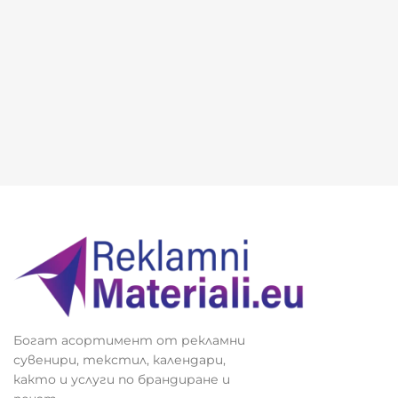
манието на клиентите. Те също така са пер
фектни за
промоции
,
новини
или
анонси
за съ
бития. Печатът им е икономичен, а тяхнот
о
въздействащо визуално представяне
е ед
ин от най-добрите начини за
увековечаване
на вашата марка
.
Плакати и постери са ефективни рекламни м
атериали, които използват силата на визуал
ното въздействие, за да привлекат внимани
ето на клиентите. Те са подходящи за голем
и събития, промоции или нови продукти, кат
о могат да бъдат поставени на видни мест
а, за да предизвикат интерес. Със своите гол
еми размери и ярки цветове, плакатите и по
стерите са идеални за масови рекламни камп
Богат асортимент от рекламни
ании и осигуряват широк обхват.
сувенири, текстил, календари,
както и услуги по брандиране и