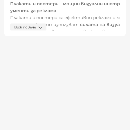
Плакати и постери – мощни визуални инстр
ументи за реклама
Плакати и постери са ефективни рекламни м
атериали, които използват
силата на визуа
Виж повече
лното въздействие
, за да привлекат вниман
ието на клиентите. Те са подходящи за
голе
ми събития, промоции или нови продукти
, ка
то могат да бъдат поставени на видни мес
та, за да предизвикат интерес. Със своите г
олеми размери и ярки цветове, плакатите и
постерите са идеални за
масови рекламни ка
мпании
и
осигуряват широк обхват
.
Защо да изберете плакати и
постери?
Плакатите и постерите могат да бъдат из
ползвани в
търговски обекти, на изложби ил
и на открити събития
, за да привлекат вни