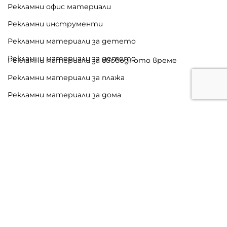
Рекламни офис материали
Рекламни инструменти
Рекламни материали за детето
Рекламни материали за детето
Рекламни материали за свободното време
Рекламни материали за плажа
Рекламни материали за дома
Рекламни материали за път
Здраве и красота
Рекламни часовници
Луксозни рекламни материали
Рекламни плакети и награди
Коледни рекламни материали
Хранителни рекламни материали
Рекламни значки и магнити