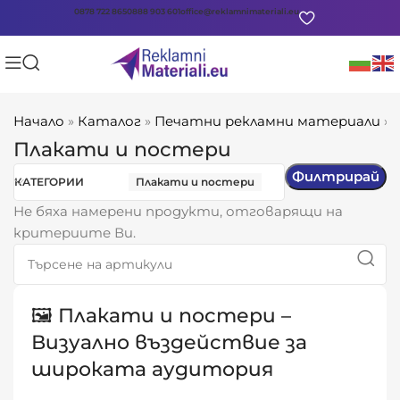
0878 722 865
0888 903 601
office@reklamnimateriali.eu
Начало
»
Каталог
»
Печатни рекламни материали
»
Плакати и постери
Филтрирай
КАТЕГОРИИ
Плакати и постери
Не бяха намерени продукти, отговарящи на
критериите Ви.
🖼️ Плакати и постери –
Визуално въздействие за
широката аудитория