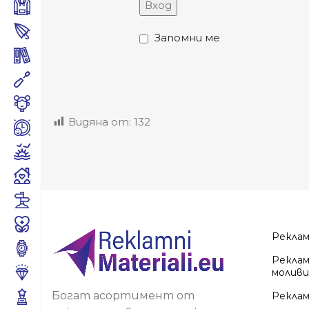
Вход
Запомни ме
Видяна от:
132
Рекла
Реклам
моливи
Богат асортимент от
Реклам