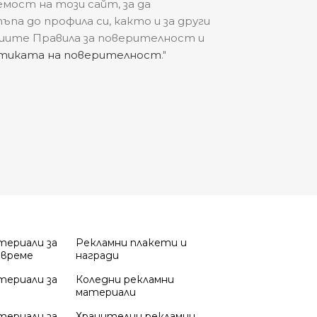
мост на този сайт, за да
па до профила си, както и за други
нашите Правила за поверителност и
тиката на поверителност
."
териали за
Рекламни плакети и
 време
награди
териали за
Коледни рекламни
материали
териали за
Хранителни рекламни