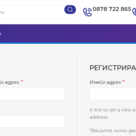
0878 722 865
и
РЕГИСТРИР
йл адрес
*
Имейл адрес
*
A link to set a new 
address.
"Вашите лични дан