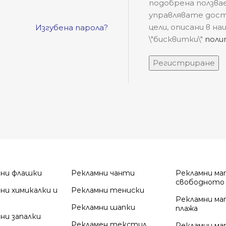
подобрена ползвае
управлявате достъ
цели, описани в 
Изгубена парола?
\"бисквитки\"
поли
Регистриране
мни флашки
Рекламни чанти
Рекламни ма
свободното
ни химикалки и
Рекламни тениски
Рекламни ма
Рекламни шапки
плажа
ни запалки
Рекламен текстил
Рекламни ма