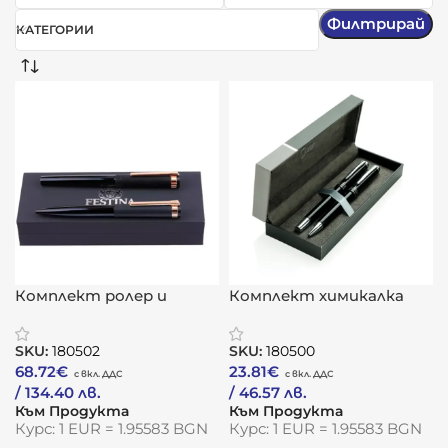
Филтрирай
КАТЕГОРИИ
Комплект ролер и
Комплект химикалка
химикалка „Prestige Rose
„Heritage“
Gold Navy“
SKU:
180502
SKU:
180500
68.72
€
23.81
€
/ 134.40 лв.
/ 46.57 лв.
Към Продукта
Към Продукта
Курс: 1 EUR = 1.95583 BGN
Курс: 1 EUR = 1.95583 BGN