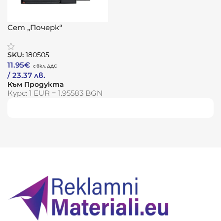
Сет „Почерк“
SKU:
180505
11.95
€
/ 23.37 лв.
Към Продукта
Курс: 1 EUR = 1.95583 BGN
Виж повече