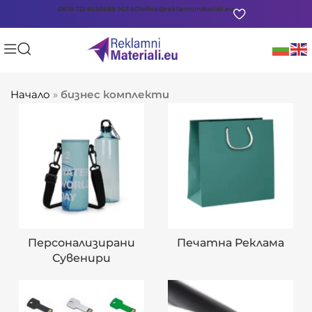
0878 722 865
0888 903 601
office@reklamnimateriali.eu
Начало
»
бизнес комплекти
Персонализирани
Печатна Реклама
Сувенири