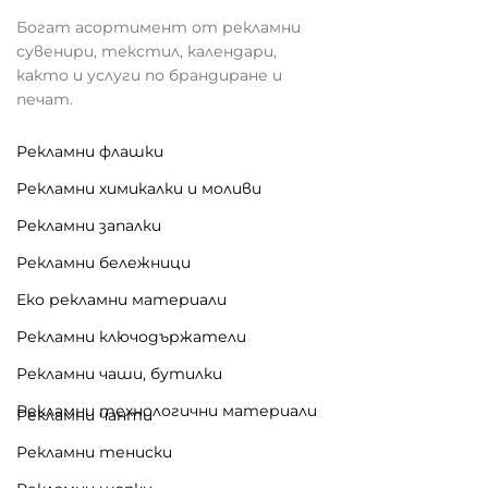
Богат асортимент от рекламни
сувенири, текстил, календари,
както и услуги по брандиране и
печат.
Рекламни флашки
Рекламни химикалки и моливи
Рекламни запалки
Рекламни бележници
Еко рекламни материали
Рекламни ключодържатели
Рекламни чаши, бутилки
Рекламни технологични материали
Рекламни чанти
Рекламни тениски