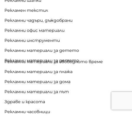
Рекламни шапки
Рекламен текстил
Рекламни чадъри, дъждобрани
Рекламни офис материали
Рекламни инструменти
Рекламни материали за детето
Рекламни материали за детето
Рекламни материали за свободното време
Рекламни материали за плажа
Рекламни материали за дома
Рекламни материали за път
Здраве и красота
Рекламни часовници
Луксозни рекламни материали
Рекламни плакети и награди