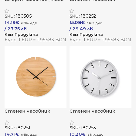
„Класик“
SKU:
180305
SKU:
180252
14.19
€
15.08
€
/ 27.75 лв.
/ 29.49 лв.
Към Продукта
Към Продукта
Курс: 1 EUR = 1.95583 BGN
Курс: 1 EUR = 1.95583 BGN
Стенен часовник
Стенен часовник
„Линея“
„ТикТак“
SKU:
180251
SKU:
180253
14.71
€
10.20
€