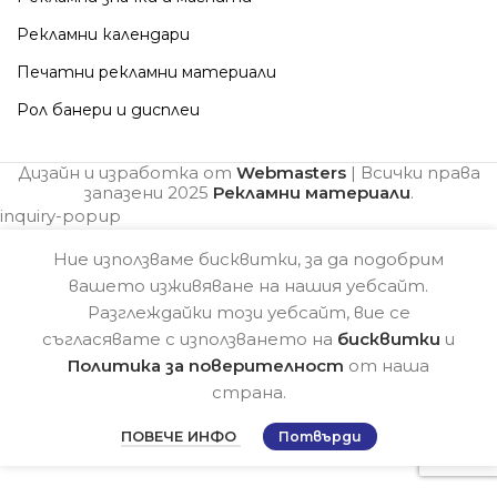
Рекламни календари
Печатни рекламни материали
Рол банери и дисплеи
Дизайн и изработка от
Webmasters
| Всички права
запазени
2025
Рекламни материали
.
inquiry-popup
Ние използваме бисквитки, за да подобрим
вашето изживяване на нашия уебсайт.
Разглеждайки този уебсайт, вие се
съгласявате с използването на
бисквитки
и
Политика за поверителност
от наша
страна.
ПОВЕЧЕ ИНФО
Потвърди