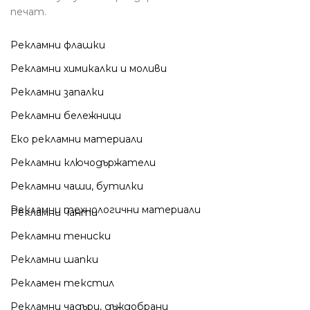
печат.
Рекламни флашки
Рекламни химикалки и моливи
Рекламни запалки
Рекламни бележници
Еко рекламни материали
Рекламни ключодържатели
Рекламни чаши, бутилки
Рекламни технологични материали
Рекламни чанти
Рекламни тениски
Рекламни шапки
Рекламен текстил
Рекламни чадъри, дъждобрани