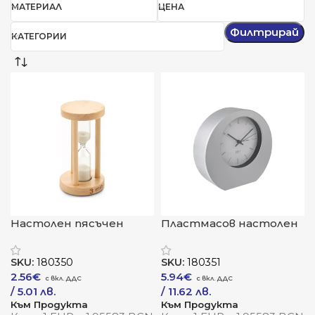
МАТЕРИАЛ
ЦЕНА
Филтрирай
КАТЕГОРИИ
Настолен пясъчен
Пластмасов настолен
часовник „Аура“
часовник „ТикТайм“
SKU:
180350
SKU:
180351
2.56
€
5.94
€
/ 5.01 лв.
/ 11.62 лв.
Към Продукта
Към Продукта