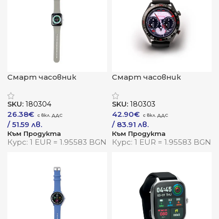
Смарт часовник
Смарт часовник
„АктивПро“
„Вижън“
SKU:
180304
SKU:
180303
26.38
€
42.90
€
/ 51.59 лв.
/ 83.91 лв.
Към Продукта
Към Продукта
Курс: 1 EUR = 1.95583 BGN
Курс: 1 EUR = 1.95583 BGN