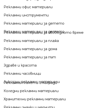
Рекламни офис материали
Рекламни инструменти
Рекламни материали за детето
Рекламни материали за детето
Рекламни материали за свободното време
Рекламни материали за плажа
Рекламни материали за дома
Рекламни материали за път
Здраве и красота
Рекламни часовници
Луксозни рекламни материали
Рекламни плакети и награди
Коледни рекламни материали
Хранителни рекламни материали
Рекламни значки и магнити