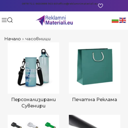
0878 722 865
0888 903 601
office@reklamnimateriali.eu
Начало
»
часовници
Персонализирани
Печатна Реклама
Сувенири