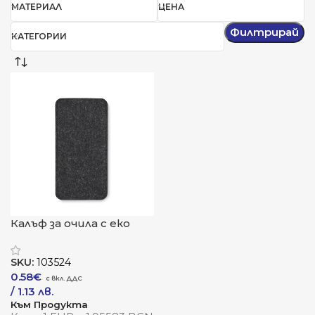
МАТЕРИАЛ
ЦЕНА
Филтрирай
КАТЕГОРИИ
Калъф за очила с еко
стил „Ленсо“
SKU:
103524
0.58
€
/ 1.13 лв.
Към Продукта