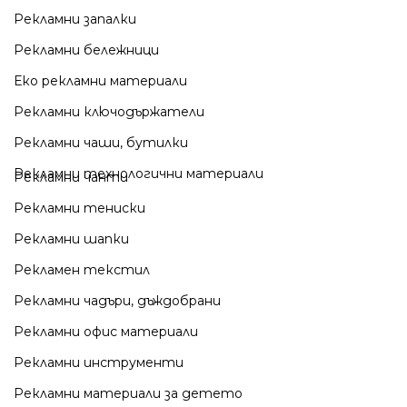
Рекламни запалки
Рекламни бележници
Еко рекламни материали
Рекламни ключодържатели
Рекламни чаши, бутилки
Рекламни технологични материали
Рекламни чанти
Рекламни тениски
Рекламни шапки
Рекламен текстил
Рекламни чадъри, дъждобрани
Рекламни офис материали
Рекламни инструменти
Рекламни материали за детето