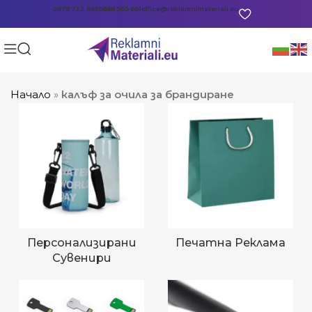
0878 722 865
0888 903 601
office@reklamnimateriali.eu
Начало
»
калъф за очила за брандиране
Персонализирани
Печатна Реклама
Сувенири