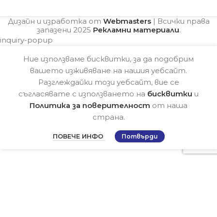
Дизайн и изработка от
Webmasters
| Всички права
запазени
2025
Рекламни материали
.
inquiry-popup
Ние използваме бисквитки, за да подобрим
вашето изживяване на нашия уебсайт.
Разглеждайки този уебсайт, вие се
съгласявате с използването на
бисквитки
и
Политика за поверителност
от наша
страна.
ПОВЕЧЕ ИНФО
Потвърди