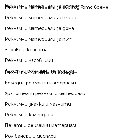
Рекламни материали за детето
Рекламни материали за свободното време
Рекламни материали за плажа
Рекламни материали за дома
Рекламни материали за път
Здраве и красота
Рекламни часовници
Луксозни рекламни материали
Рекламни плакети и награди
Коледни рекламни материали
Хранителни рекламни материали
Рекламни значки и магнити
Рекламни календари
Печатни рекламни материали
Рол банери и дисплеи