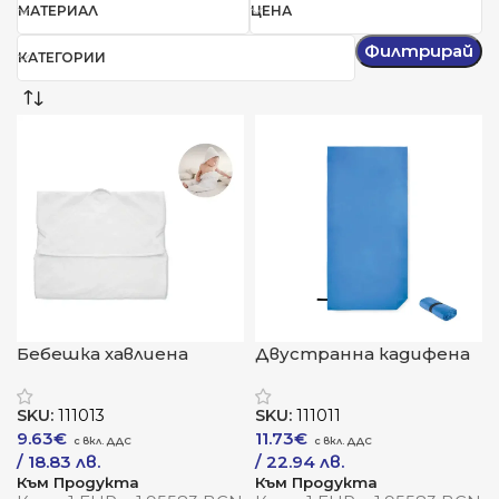
МАТЕРИАЛ
ЦЕНА
Филтрирай
КАТЕГОРИИ
Бебешка хавлиена
Двустранна кадифена
кърпа с качулка
спортна/плажна кърпа
SKU:
111013
SKU:
111011
9.63
€
11.73
€
/ 18.83 лв.
/ 22.94 лв.
Към Продукта
Към Продукта