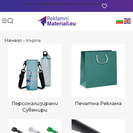
0878 722 865
0888 903 601
office@reklamnimateriali.eu
Начало
»
кърпа
Персонализирани
Печатна Реклама
Сувенири