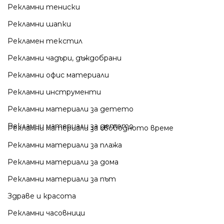
Рекламни тениски
Рекламни шапки
Рекламен текстил
Рекламни чадъри, дъждобрани
Рекламни офис материали
Рекламни инструменти
Рекламни материали за детето
Рекламни материали за детето
Рекламни материали за свободното време
Рекламни материали за плажа
Рекламни материали за дома
Рекламни материали за път
Здраве и красота
Рекламни часовници