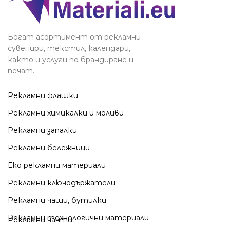
Богат асортимент от рекламни
сувенири, текстил, календари,
както и услуги по брандиране и
печат.
Рекламни флашки
Рекламни химикалки и моливи
Рекламни запалки
Рекламни бележници
Еко рекламни материали
Рекламни ключодържатели
Рекламни чаши, бутилки
Рекламни технологични материали
Рекламни чанти