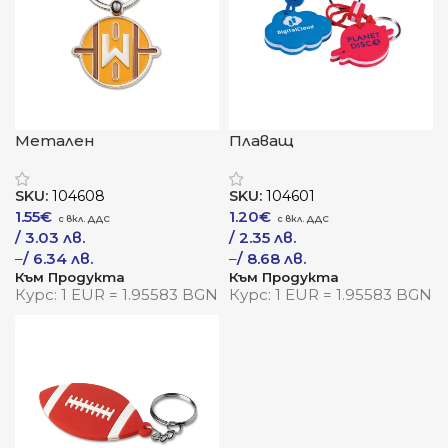
Метален
Плаващ
ключодържател „Рота“
ключодържател
„Плавец“
SKU:
104608
SKU:
104601
1.55
€
1.20
€
/ 3.03 лв.
/ 2.35 лв.
–
/ 6.34 лв.
–
/ 8.68 лв.
Към Продукта
Към Продукта
Курс: 1 EUR = 1.95583 BGN
Курс: 1 EUR = 1.95583 BGN