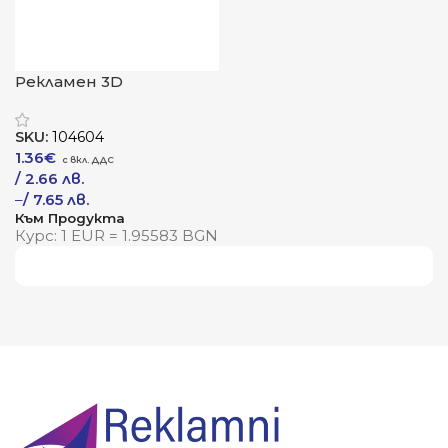
Рекламен 3D
ключодържател „Обем“
SKU:
104604
1.36
€
/ 2.66 лв.
–
/ 7.65 лв.
Към Продукта
Курс: 1 EUR = 1.95583 BGN
Виж повече