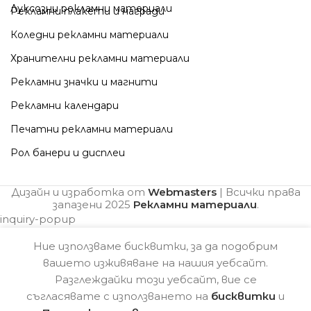
Луксозни рекламни материали
Рекламни плакети и награди
Коледни рекламни материали
Хранителни рекламни материали
Рекламни значки и магнити
Рекламни календари
Печатни рекламни материали
Рол банери и дисплеи
Дизайн и изработка от
Webmasters
| Всички права
запазени
2025
Рекламни материали
.
inquiry-popup
Ние използваме бисквитки, за да подобрим
вашето изживяване на нашия уебсайт.
Разглеждайки този уебсайт, вие се
съгласявате с използването на
бисквитки
и