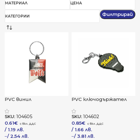
МАТЕРИАЛ
ЦЕНА
Филтрирай
КАТЕГОРИИ
PVC винил
PVC ключодържател
ключодържател „Визио“
„Дуал“
SKU:
104605
SKU:
104602
0.61
€
0.85
€
/ 1.19 лв.
/ 1.66 лв.
–
/ 2.54 лв.
–
/ 3.81 лв.