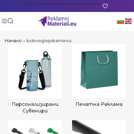
0878 722 865
0888 903 601
office@reklamnimateriali.eu
Начало
»
ключодържатели
Персонализирани
Печатна Реклама
Сувенири