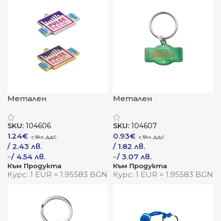
Метален
Метален
ключодържател
ключодържател
„Металик“
„Облик“
SKU:
104606
SKU:
104607
1.24
€
0.93
€
/ 2.43 лв.
/ 1.82 лв.
–
/ 4.54 лв.
–
/ 3.07 лв.
Към Продукта
Към Продукта
Курс: 1 EUR = 1.95583 BGN
Курс: 1 EUR = 1.95583 BGN