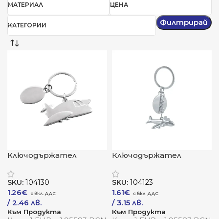
МАТЕРИАЛ
ЦЕНА
Филтрирай
КАТЕГОРИИ
Ключодържател
Ключодържател
„АероЛайн“ – вдъхновен
„АероМетал“ –
от движението
вдъхновен от полета
SKU:
104130
SKU:
104123
1.26
€
1.61
€
/ 2.46 лв.
/ 3.15 лв.
Към Продукта
Към Продукта