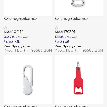
Ключодържател
Ключодържател
„АлуФлекс“ – стойка,
„БамбукПро“
отварачка и стил в
SKU:
104114
SKU:
170301
джоба ти
0.27
€
1.18
€
/ 0.53 лв.
/ 2.31 лв.
Към Продукта
Към Продукта
Курс: 1 EUR = 1.95583 BGN
Курс: 1 EUR = 1.95583 BGN
Ключодържател
Ключодържател