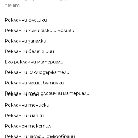
печат.
Рекламни флашки
Рекламни химикалки и моливи
Рекламни запалки
Рекламни бележници
Еко рекламни материали
Рекламни ключодържатели
Рекламни чаши, бутилки
Рекламни технологични материали
Рекламни чанти
Рекламни тениски
Рекламни шапки
Рекламен текстил
Рекламни чадъри, дъждобрани