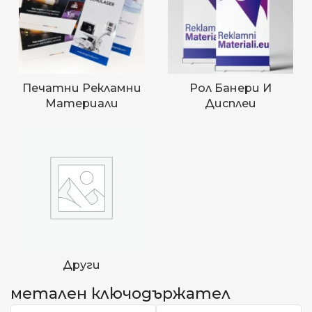
Печатни Рекламни
Рол Банери И
Материали
Дисплеи
Други
метален ключодържател