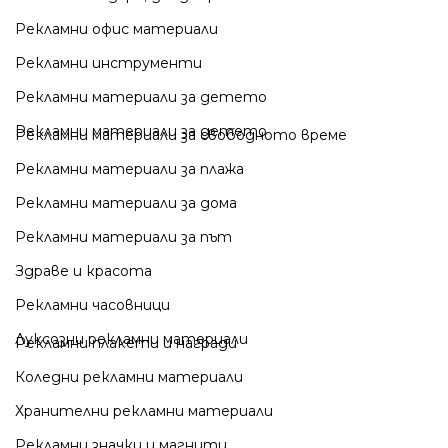
Рекламни офис материали
Рекламни инструменти
Рекламни материали за детето
Рекламни материали за детето
Рекламни материали за свободното време
Рекламни материали за плажа
Рекламни материали за дома
Рекламни материали за път
Здраве и красота
Рекламни часовници
Луксозни рекламни материали
Рекламни плакети и награди
Коледни рекламни материали
Хранителни рекламни материали
Рекламни значки и магнити