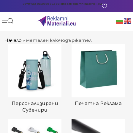
0878 722 865
0888 903 601
office@reklamnimateriali.eu
Начало
»
метален ключодържател
Персонализирани
Печатна Реклама
Сувенири