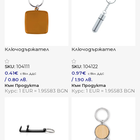
Ключодържател
Ключодържател
„АлуСкуеър“ – лекота и
„АлуСтик“ –
стил в квадратен
минимализъм с
SKU:
104111
SKU:
104122
формат
дължина и стил
0.41
€
0.97
€
/ 0.80 лв.
/ 1.90 лв.
Към Продукта
Към Продукта
Курс: 1 EUR = 1.95583 BGN
Курс: 1 EUR = 1.95583 BGN