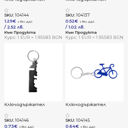
„БлейниМетал“ –
„Ботелиа Ред“ – отваря
компактен помощник с
с лекота, впечатлява с
SKU:
104144
SKU:
104137
характер
характер
1.29
€
0.52
€
/ 2.52 лв.
/ 1.02 лв.
Към Продукта
Към Продукта
Курс: 1 EUR = 1.95583 BGN
Курс: 1 EUR = 1.95583 BGN
Ключодържател
Ключодържател
„БребелМетал“ –
„ГироМетал“ –
устойчивост в
движение, стил и
SKU:
104146
SKU:
104145
елегантна линия
индивидуалност
0.73
€
0.64
€