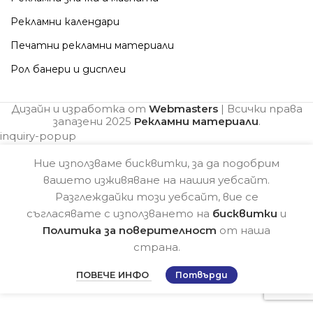
Рекламни календари
Печатни рекламни материали
Рол банери и дисплеи
Дизайн и изработка от
Webmasters
| Всички права
запазени
2025
Рекламни материали
.
inquiry-popup
Ние използваме бисквитки, за да подобрим
вашето изживяване на нашия уебсайт.
Разглеждайки този уебсайт, вие се
съгласявате с използването на
бисквитки
и
Политика за поверителност
от наша
страна.
ПОВЕЧЕ ИНФО
Потвърди