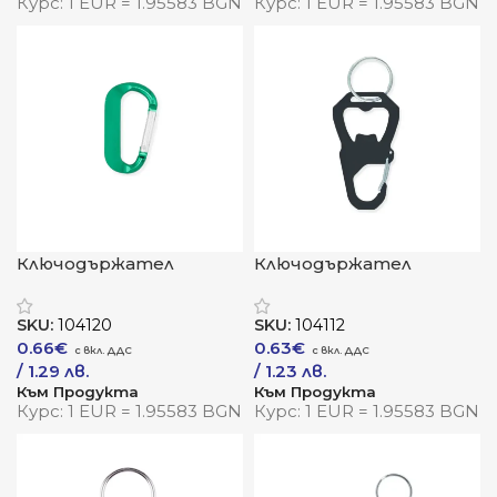
Курс: 1 EUR = 1.95583 BGN
Курс: 1 EUR = 1.95583 BGN
Ключодържател
Ключодържател
„АлуКлип“ – лекота и
„АлуОпън“ – отваря
удобство в движение
врати и бутилки
SKU:
104120
SKU:
104112
0.66
€
0.63
€
/ 1.29 лв.
/ 1.23 лв.
Към Продукта
Към Продукта
Курс: 1 EUR = 1.95583 BGN
Курс: 1 EUR = 1.95583 BGN