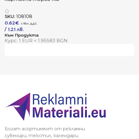
„Теа“
SKU:
108108
0.62
€
/ 1.21 лв.
Към Продукта
Курс: 1 EUR = 1.95583 BGN
Виж повече
Богат асортимент от рекламни
сувенири, текстил, календари,