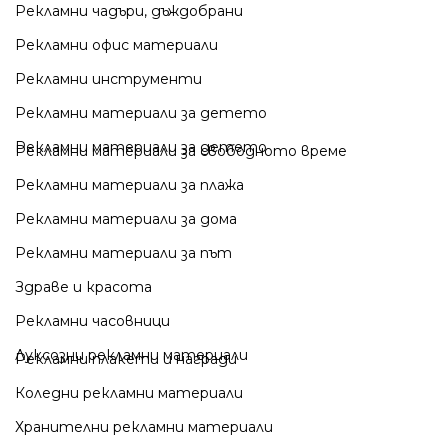
Рекламни чадъри, дъждобрани
Рекламни офис материали
Рекламни инструменти
Рекламни материали за детето
Рекламни материали за детето
Рекламни материали за свободното време
Рекламни материали за плажа
Рекламни материали за дома
Рекламни материали за път
Здраве и красота
Рекламни часовници
Луксозни рекламни материали
Рекламни плакети и награди
Коледни рекламни материали
Хранителни рекламни материали