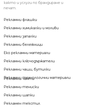
както и услуги по брандиране и
печат.
Рекламни флашки
Рекламни химикалки и моливи
Рекламни запалки
Рекламни бележници
Еко рекламни материали
Рекламни ключодържатели
Рекламни чаши, бутилки
Рекламни технологични материали
Рекламни чанти
Рекламни тениски
Рекламни шапки
Рекламен текстил