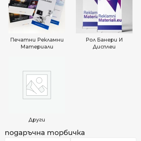
Печатни Рекламни
Рол Банери И
Материали
Дисплеи
Други
подаръчна торбичка