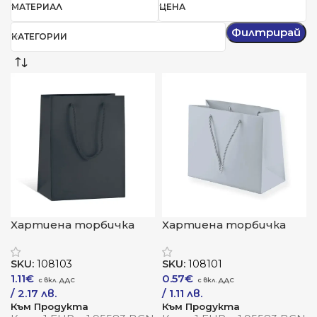
МАТЕРИАЛ
ЦЕНА
Филтрирай
КАТЕГОРИИ
Хартиена торбичка
Хартиена торбичка
„Алегра“
„Белисима“
SKU:
108103
SKU:
108101
1.11
€
0.57
€
/ 2.17 лв.
/ 1.11 лв.
Към Продукта
Към Продукта