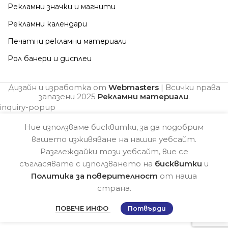
Рекламни значки и магнити
Рекламни календари
Печатни рекламни материали
Рол банери и дисплеи
Дизайн и изработка от
Webmasters
| Всички права
запазени
2025
Рекламни материали
.
inquiry-popup
Ние използваме бисквитки, за да подобрим
вашето изживяване на нашия уебсайт.
Разглеждайки този уебсайт, вие се
съгласявате с използването на
бисквитки
и
Политика за поверителност
от наша
страна.
ПОВЕЧЕ ИНФО
Потвърди