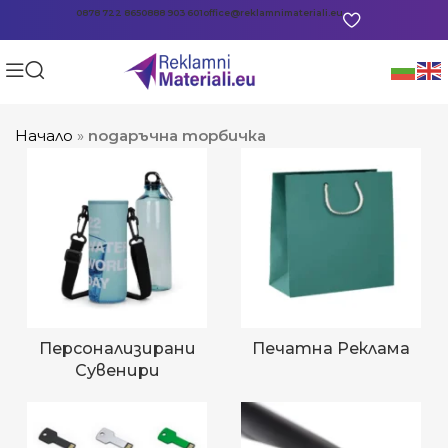
0878 722 865
0888 903 601
office@reklamnimateriali.eu
Начало
»
подаръчна торбичка
Персонализирани
Печатна Реклама
Сувенири