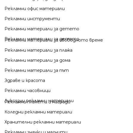
Рекламни офис материали
Рекламни инструменти
Рекламни материали за детето
Рекламни материали за детето
Рекламни материали за свободното време
Рекламни материали за плажа
Рекламни материали за дома
Рекламни материали за път
Здраве и красота
Рекламни часовници
Луксозни рекламни материали
Рекламни плакети и награди
Коледни рекламни материали
Хранителни рекламни материали
Рекламни значки и магнити