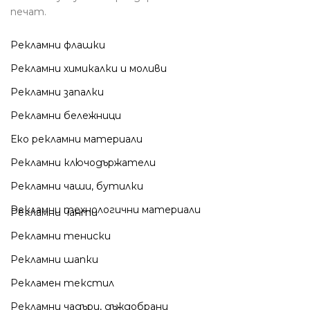
печат.
Рекламни флашки
Рекламни химикалки и моливи
Рекламни запалки
Рекламни бележници
Еко рекламни материали
Рекламни ключодържатели
Рекламни чаши, бутилки
Рекламни технологични материали
Рекламни чанти
Рекламни тениски
Рекламни шапки
Рекламен текстил
Рекламни чадъри, дъждобрани