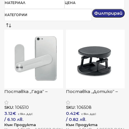
МАТЕРИАЛ
ЦЕНА
Филтрирай
КАТЕГОРИИ
Поставка „Гада“ –
Поставка „Дотико“ –
магнитна стабилност
кръгла стабилност с
за твоя лаптоп и
двойна функция
SKU:
106510
SKU:
106508
телефон
3.12
€
0.42
€
/ 6.10 лв.
/ 0.82 лв.
Към Продукта
Към Продукта