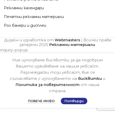
Рекламни календари
Печатни рекламни материали
Рол банери и дисплеи
Дизайн и изработка от
Webmasters
| Всички права
запазени
2025
Рекламни материали
.
inquiry-popup
Ние използваме бисквитки, за да подобрим
вашето изживяване на нашия уебсайт.
Разглеждайки този уебсайт, вие се
съгласявате с използването на
бисквитки
и
Политика за поверителност
от наша
страна.
ПОВЕЧЕ ИНФО
Потвърди