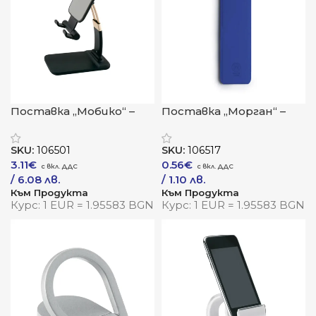
Поставка „Мобико“ –
Поставка „Морган“ –
стабилност, стил и
сгъваем стил с
природна естетика
устойчиво сърце
SKU:
106501
SKU:
106517
3.11
€
0.56
€
/ 6.08 лв.
/ 1.10 лв.
Към Продукта
Към Продукта
Курс: 1 EUR = 1.95583 BGN
Курс: 1 EUR = 1.95583 BGN