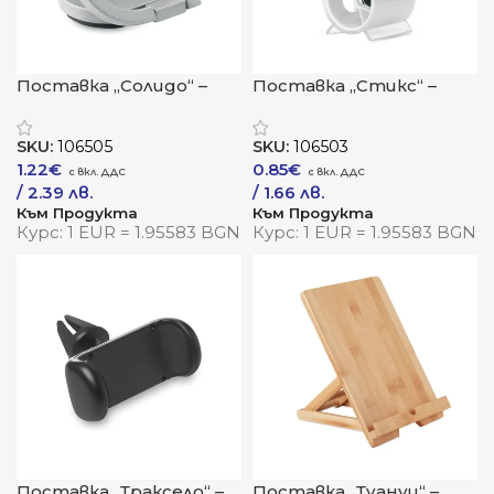
Поставка „Солидо“ –
Поставка „Стикс“ –
стилна стабилност с
компактна
метален акцент
стабилност с
SKU:
106505
SKU:
106503
прозрачен стил
1.22
€
0.85
€
/ 2.39 лв.
/ 1.66 лв.
Към Продукта
Към Продукта
Курс: 1 EUR = 1.95583 BGN
Курс: 1 EUR = 1.95583 BGN
Поставка „Траксело“ –
Поставка „Туануи“ –