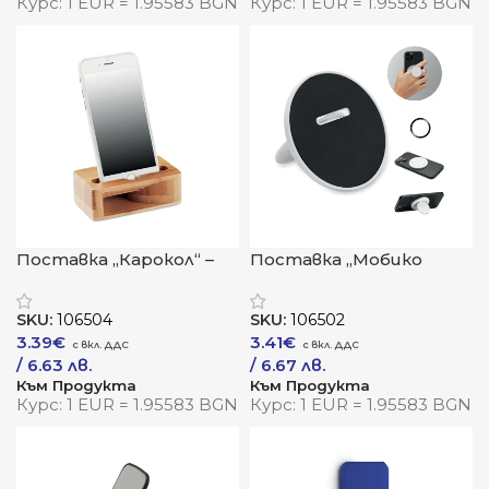
Курс: 1 EUR = 1.95583 BGN
Курс: 1 EUR = 1.95583 BGN
Поставка „Карокол“ –
Поставка „Мобико
естествен звук и
Ринг“ – магнитна
стабилност в
стабилност и
SKU:
106504
SKU:
106502
бамбуков стил
устойчив стил
3.39
€
3.41
€
/ 6.63 лв.
/ 6.67 лв.
Към Продукта
Към Продукта
Курс: 1 EUR = 1.95583 BGN
Курс: 1 EUR = 1.95583 BGN