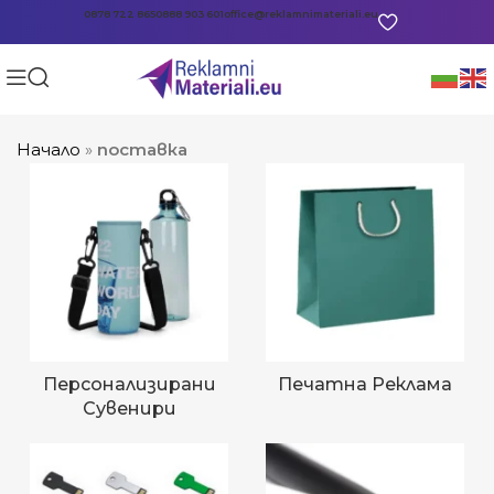
0878 722 865
0888 903 601
office@reklamnimateriali.eu
Начало
»
поставка
Персонализирани
Печатна Реклама
Сувенири