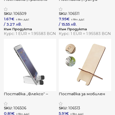
стабилност и контрол
естествена
по време на движение
стабилност за таблет
SKU:
106509
SKU:
106511
и смартфон
1.67
€
7.95
€
/ 3.27 лв.
/ 15.55 лв.
Към Продукта
Към Продукта
Курс: 1 EUR = 1.95583 BGN
Курс: 1 EUR = 1.95583 BGN
Поставка „Флексо“ –
Поставка за мобилен
гъвкавост и
телефон „Гроуи“ –
стабилност в
естествена
SKU:
106506
SKU:
106513
минималистичен
стабилност с мисъл за
0.81
€
5.91
€