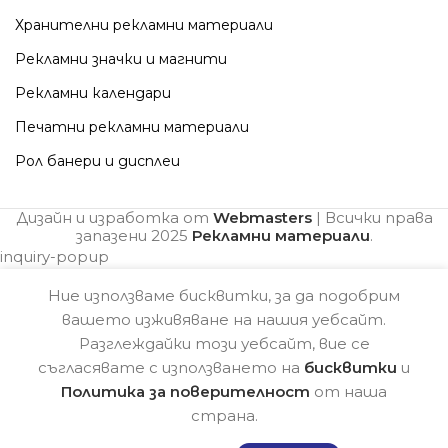
Хранителни рекламни материали
Рекламни значки и магнити
Рекламни календари
Печатни рекламни материали
Рол банери и дисплеи
Дизайн и изработка от
Webmasters
| Всички права
запазени
2025
Рекламни материали
.
inquiry-popup
Ние използваме бисквитки, за да подобрим
вашето изживяване на нашия уебсайт.
Разглеждайки този уебсайт, вие се
съгласявате с използването на
бисквитки
и
Политика за поверителност
от наша
страна.