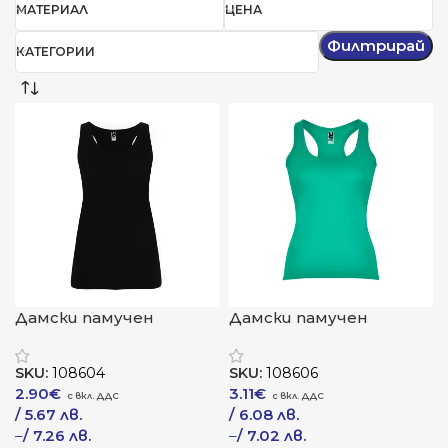
МАТЕРИАЛ
ЦЕНА
Филтрирай
КАТЕГОРИИ
Дамски памучен
Дамски памучен
потник „BRENDA“
потник „CAROLINA“
SKU:
108604
SKU:
108606
2.90
€
3.11
€
/ 5.67 лв.
/ 6.08 лв.
–
/ 7.26 лв.
–
/ 7.02 лв.