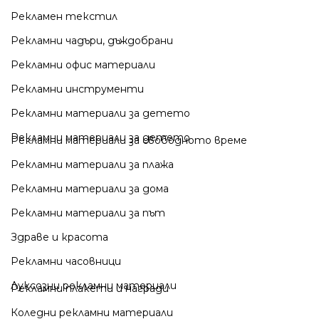
Рекламен текстил
Рекламни чадъри, дъждобрани
Рекламни офис материали
Рекламни инструменти
Рекламни материали за детето
Рекламни материали за детето
Рекламни материали за свободното време
Рекламни материали за плажа
Рекламни материали за дома
Рекламни материали за път
Здраве и красота
Рекламни часовници
Луксозни рекламни материали
Рекламни плакети и награди
Коледни рекламни материали