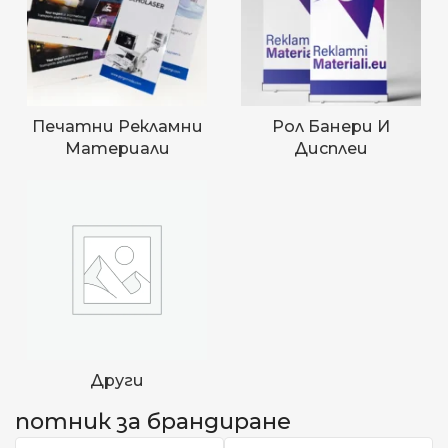
Печатни Рекламни
Рол Банери И
Материали
Дисплеи
Други
потник за брандиране