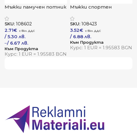
Мъжки памучен потник
Мъжки спортен
„VALUEWEIGHT
потник „ANDRE“
ATHLETIC VEST“
SKU:
108602
SKU:
108423
2.71
€
3.52
€
/ 5.30 лв.
/ 6.88 лв.
Към Продукта
–
/ 6.67 лв.
Курс: 1 EUR = 1.95583 BGN
Към Продукта
Курс: 1 EUR = 1.95583 BGN
Виж повече