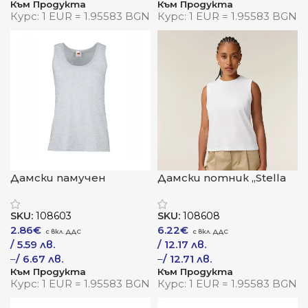
Към Продукта
Към Продукта
Курс: 1 EUR = 1.95583 BGN
Курс: 1 EUR = 1.95583 BGN
Дамски памучен
Дамски потник „Stella
потник „LADY-FIT
Mia“
VALUEWEIGHT VEST“
SKU:
108603
SKU:
108608
2.86
€
6.22
€
/ 5.59 лв.
/ 12.17 лв.
–
/ 6.67 лв.
–
/ 12.71 лв.
Към Продукта
Към Продукта
Курс: 1 EUR = 1.95583 BGN
Курс: 1 EUR = 1.95583 BGN