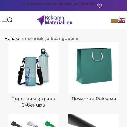
0878 722 865
0888 903 601
office@reklamnimateriali.eu
Начало
»
потник за брандиране
Персонализирани
Печатна Реклама
Сувенири