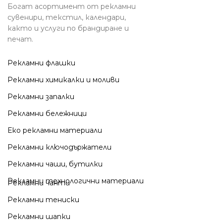
Богат асортимент от рекламни
сувенири, текстил, календари,
както и услуги по брандиране и
печат.
Рекламни флашки
Рекламни химикалки и моливи
Рекламни запалки
Рекламни бележници
Еко рекламни материали
Рекламни ключодържатели
Рекламни чаши, бутилки
Рекламни технологични материали
Рекламни чанти
Рекламни тениски
Рекламни шапки