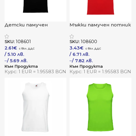
Детски памучен
Мъжки памучен потник
потник „TEXAS KIDS“
„TEXAS“
SKU:
108601
SKU:
108600
2.61
€
3.43
€
/ 5.10 лв.
/ 6.71 лв.
–
/ 5.69 лв.
–
/ 7.82 лв.
Към Продукта
Към Продукта
Курс: 1 EUR = 1.95583 BGN
Курс: 1 EUR = 1.95583 BGN