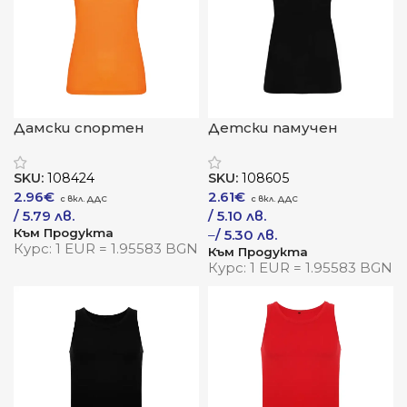
Дамски спортен
Детски памучен
потник „SHURA“
потник „BRENDA
CHILDREN“
SKU:
108424
SKU:
108605
2.96
€
2.61
€
/ 5.79 лв.
/ 5.10 лв.
Към Продукта
–
/ 5.30 лв.
Курс: 1 EUR = 1.95583 BGN
Към Продукта
Курс: 1 EUR = 1.95583 BGN