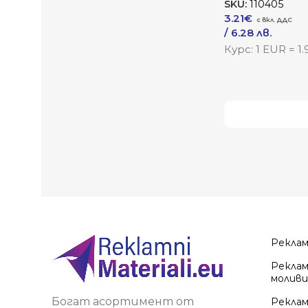
SKU:
110405
3.21
€
/ 6.28 лв.
Към Продукта
Курс: 1 EUR = 1
Виж повече
Рекла
Реклам
моливи
Богат асортимент от
Реклам