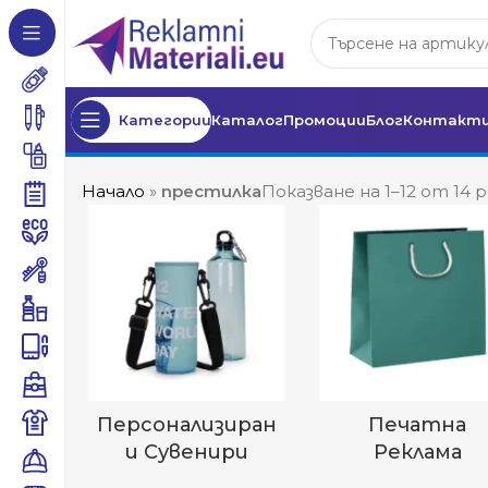
Категории
Каталог
Промоции
Блог
Контакт
Начало
»
престилка
Показване на 1–12 от 14
Персонализиран
Печатна
И Сувенири
Реклама