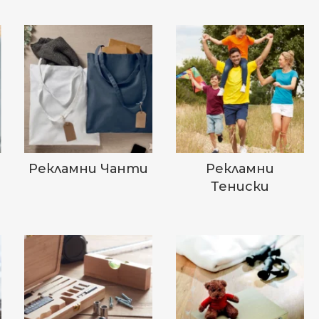
Рекламни Чанти
Рекламни
Тениски