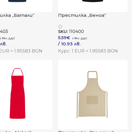
илка „Батали“
Престилка „Беноа“
0403
SKU:
110400
5.59
€
 лв.
/ 10.93 лв.
одукта
Към Продукта
 EUR = 1.95583 BGN
Курс: 1 EUR = 1.95583 BGN