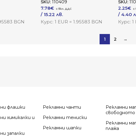
SKU:
110409
SKU:
110
7.78
€
2.25
€
/ 15.22 лв.
/ 4.40 л
Към Продукта
Към Пр
.95583 BGN
Курс: 1 EUR = 1.95583 BGN
Курс: 1
1
2
→
мни флашки
Рекламни чанти
Рекламни ма
свободното
ни химикалки и
Рекламни тениски
Рекламни ма
Рекламни шапки
плажа
ни запалки