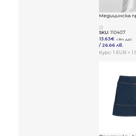
Медицинска п
„Ваксин 2“
SKU:
110407
13.63
€
/ 26.66 лв.
Към Продукта
Курс: 1 EUR = 1