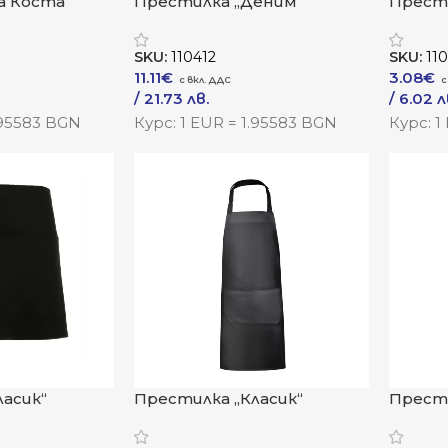
а Коста“
Престилка „Деним“
Прести
SKU:
110412
SKU:
11
11.11
€
3.08
€
/ 21.73 лв.
/ 6.02 л
Към Продукта
Към Пр
.95583 BGN
Курс: 1 EUR = 1.95583 BGN
Курс: 1
асик“
Престилка „Класик“
Прести