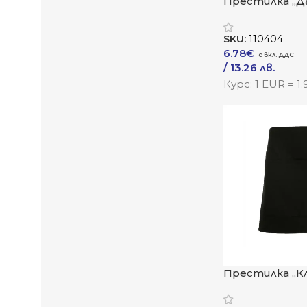
Престилка „Д
SKU:
110404
6.78
€
/ 13.26 лв.
Към Продукта
Курс: 1 EUR = 1
Престилка „Кл