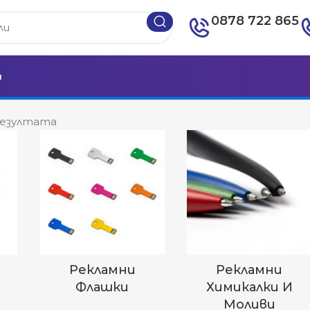
0878 722 865
и
 резултата
Рекламни
Рекламни
Флашки
Химикалки И
Моливи