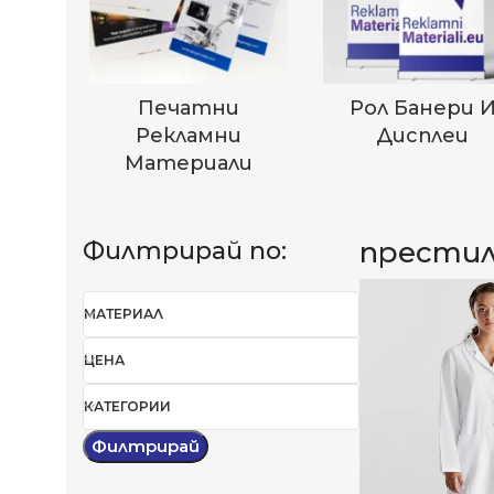
Печатни
Рол Банери 
Рекламни
Дисплеи
Материали
престил
Филтрирай по:
МАТЕРИАЛ
ЦЕНА
КАТЕГОРИИ
Филтрирай