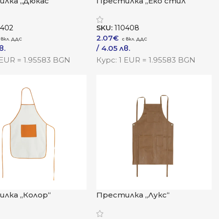
лка „Дюкас“
Престилка „Еко стил“
0402
SKU:
110408
2.07
€
в.
/ 4.05 лв.
одукта
Към Продукта
 EUR = 1.95583 BGN
Курс: 1 EUR = 1.95583 BGN
лка „Колор“
Престилка „Лукс“