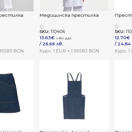
рестилка
Медицинска престилка
Прест
„Ваксин“
SKU:
110406
SKU:
11
13.63
€
12.70
€
/ 26.66 лв.
/ 24.84
Към Продукта
Към Пр
.95583 BGN
Курс: 1 EUR = 1.95583 BGN
Курс: 1