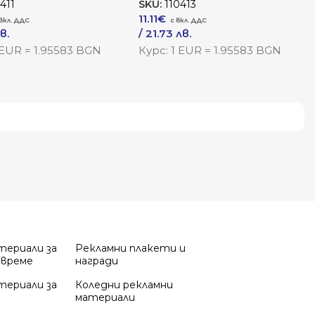
411
SKU:
110413
11.11
€
в.
/ 21.73 лв.
одукта
Към Продукта
 EUR = 1.95583 BGN
Курс: 1 EUR = 1.95583 BGN
териали за
Рекламни плакети и
 време
награди
териали за
Коледни рекламни
материали