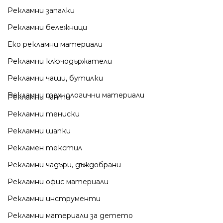
Рекламни запалки
Рекламни бележници
Еко рекламни материали
Рекламни ключодържатели
Рекламни чаши, бутилки
Рекламни технологични материали
Рекламни чанти
Рекламни тениски
Рекламни шапки
Рекламен текстил
Рекламни чадъри, дъждобрани
Рекламни офис материали
Рекламни инструменти
Рекламни материали за детето