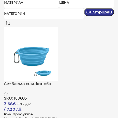
МАТЕРИАЛ
ЦЕНА
Филтрирай
КАТЕГОРИИ
Сгъваема силиконова
купа „Пет Купа“
SKU:
160603
3.68
€
/ 7.20 лв.
Към Продукта