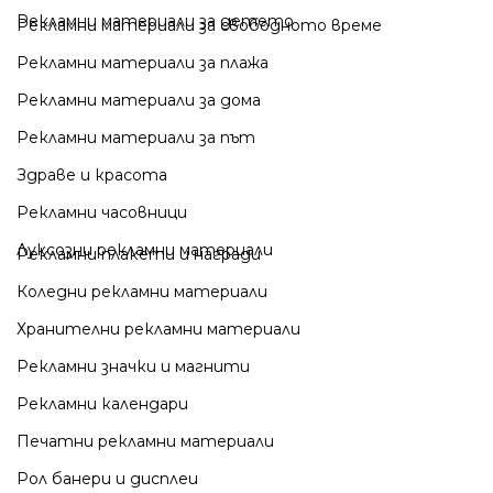
Рекламни материали за детето
Рекламни материали за свободното време
Рекламни материали за плажа
Рекламни материали за дома
Рекламни материали за път
Здраве и красота
Рекламни часовници
Луксозни рекламни материали
Рекламни плакети и награди
Коледни рекламни материали
Хранителни рекламни материали
Рекламни значки и магнити
Рекламни календари
Печатни рекламни материали
Рол банери и дисплеи