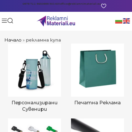
0878 722 865
0888 903 601
office@reklamnimateriali.eu
Начало
»
рекламна купа
Персонализирани
Печатна Реклама
Сувенири