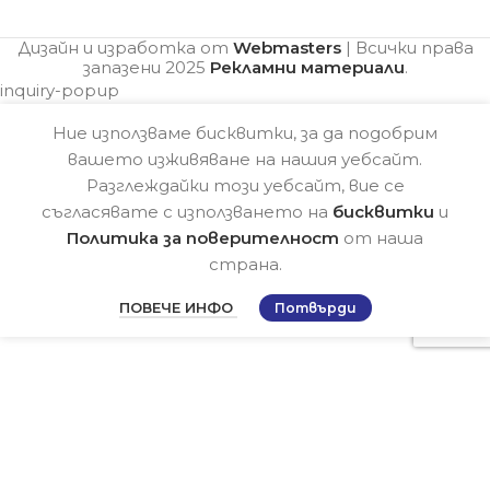
Дизайн и изработка от
Webmasters
| Всички права
запазени
2025
Рекламни материали
.
inquiry-popup
Ние използваме бисквитки, за да подобрим
вашето изживяване на нашия уебсайт.
Разглеждайки този уебсайт, вие се
съгласявате с използването на
бисквитки
и
Политика за поверителност
от наша
страна.
ПОВЕЧЕ ИНФО
Потвърди