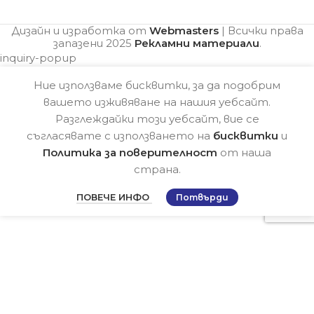
Дизайн и изработка от
Webmasters
| Всички права
запазени
2025
Рекламни материали
.
inquiry-popup
Ние използваме бисквитки, за да подобрим
вашето изживяване на нашия уебсайт.
Разглеждайки този уебсайт, вие се
съгласявате с използването на
бисквитки
и
Политика за поверителност
от наша
страна.
ПОВЕЧЕ ИНФО
Потвърди