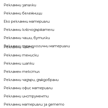
Рекламни запалки
Рекламни бележници
Еко рекламни материали
Рекламни ключодържатели
Рекламни чаши, бутилки
Рекламни технологични материали
Рекламни чанти
Рекламни тениски
Рекламни шапки
Рекламен текстил
Рекламни чадъри, дъждобрани
Рекламни офис материали
Рекламни инструменти
Рекламни материали за детето