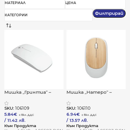
МАТЕРИАЛ
ЦЕНА
Филтрирай
КАТЕГОРИИ
Мишка „Гринтиа“ –
Мишка „Натеро“ –
прецизност с природна
стилна мобилност с
елегантност
природна хармония
SKU:
106109
SKU:
106110
5.84
€
6.94
€
/ 11.42 лв.
/ 13.57 лв.
Към Продукта
Към Продукта