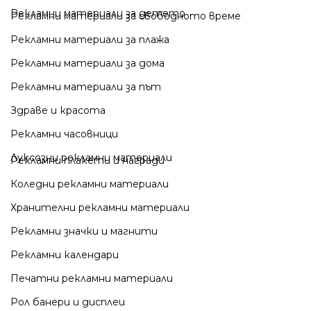
Рекламни материали за детето
Рекламни материали за свободното време
Рекламни материали за плажа
Рекламни материали за дома
Рекламни материали за път
Здраве и красота
Рекламни часовници
Луксозни рекламни материали
Рекламни плакети и награди
Коледни рекламни материали
Хранителни рекламни материали
Рекламни значки и магнити
Рекламни календари
Печатни рекламни материали
Рол банери и дисплеи