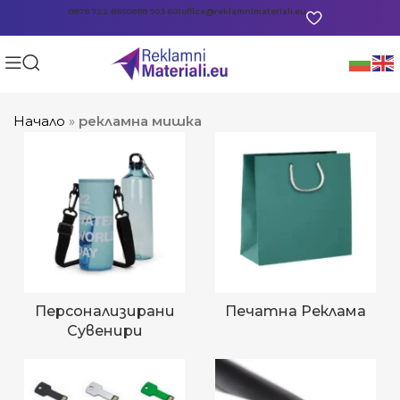
0878 722 865
0888 903 601
office@reklamnimateriali.eu
Начало
»
рекламна мишка
Персонализирани
Печатна Реклама
Сувенири