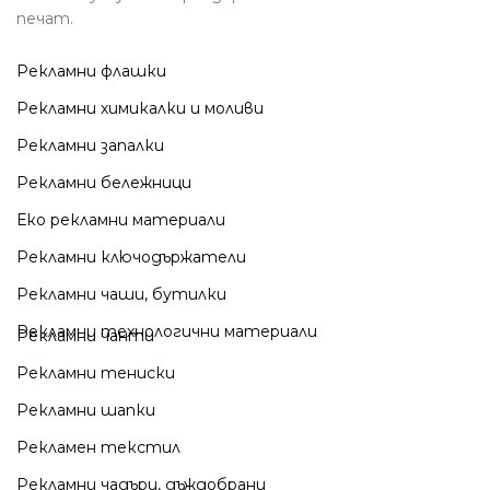
печат.
Рекламни флашки
Рекламни химикалки и моливи
Рекламни запалки
Рекламни бележници
Еко рекламни материали
Рекламни ключодържатели
Рекламни чаши, бутилки
Рекламни технологични материали
Рекламни чанти
Рекламни тениски
Рекламни шапки
Рекламен текстил
Рекламни чадъри, дъждобрани