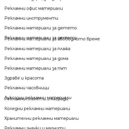
Рекламни офис материали
Рекламни инструменти
Рекламни материали за детето
Рекламни материали за детето
Рекламни материали за свободното време
Рекламни материали за плажа
Рекламни материали за дома
Рекламни материали за път
Здраве и красота
Рекламни часовници
Луксозни рекламни материали
Рекламни плакети и награди
Коледни рекламни материали
Хранителни рекламни материали
Рекламни значки и магнити