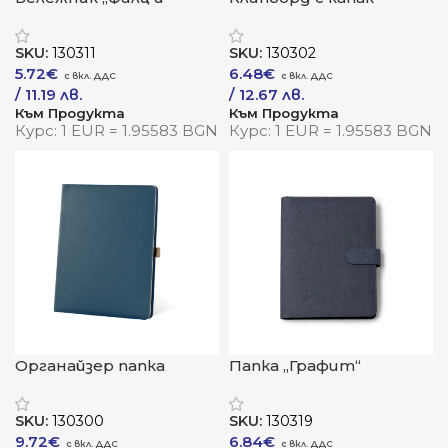
фокус“
„Бизнес Клас“
SKU:
130311
SKU:
130302
5.72
€
6.48
€
/ 11.19 лв.
/ 12.67 лв.
Към Продукта
Към Продукта
Курс: 1 EUR = 1.95583 BGN
Курс: 1 EUR = 1.95583 BGN
Органайзер папка
Папка „Графит“
„ПроФайл“ – A4
SKU:
130300
SKU:
130319
9.72
€
6.84
€