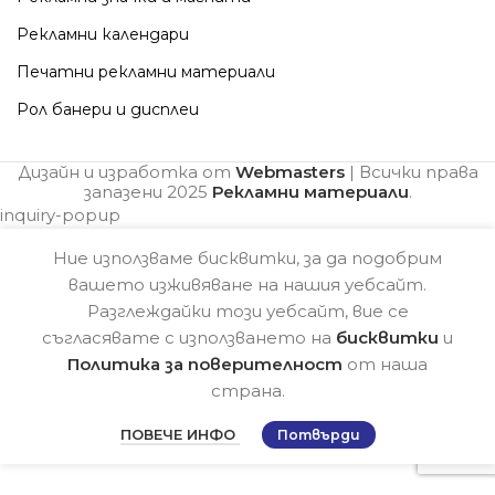
Рекламни календари
Печатни рекламни материали
Рол банери и дисплеи
Дизайн и изработка от
Webmasters
| Всички права
запазени
2025
Рекламни материали
.
inquiry-popup
Ние използваме бисквитки, за да подобрим
вашето изживяване на нашия уебсайт.
Разглеждайки този уебсайт, вие се
съгласявате с използването на
бисквитки
и
Политика за поверителност
от наша
страна.
ПОВЕЧЕ ИНФО
Потвърди