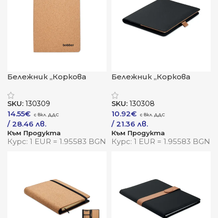
Бележник „Коркова
Бележник „Коркова
визия“
мисъл“
SKU:
130309
SKU:
130308
14.55
€
10.92
€
/ 28.46 лв.
/ 21.36 лв.
Към Продукта
Към Продукта
Курс: 1 EUR = 1.95583 BGN
Курс: 1 EUR = 1.95583 BGN