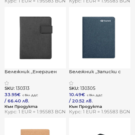
Курс: 1 EUR = 1.95583 BGN
Курс: 1 EUR = 1.95583 BGN
Бележник „Енергиен
Бележник „Записки с
фокус“
мисъл“
SKU:
130313
SKU:
130305
33.95
€
10.49
€
/ 66.40 лв.
/ 20.52 лв.
Към Продукта
Към Продукта
Курс: 1 EUR = 1.95583 BGN
Курс: 1 EUR = 1.95583 BGN