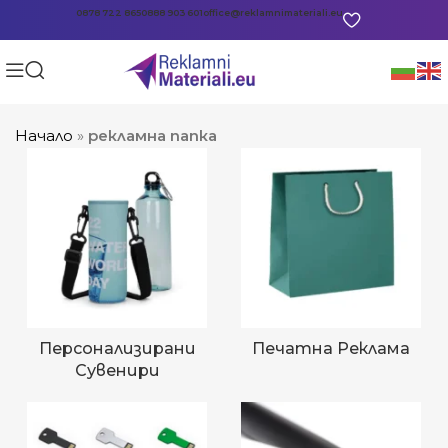
0878 722 865
0888 903 601
office@reklamnimateriali.eu
Начало
»
рекламна папка
Персонализирани
Печатна Реклама
Сувенири