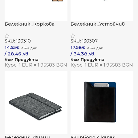
Бележник „Коркова
Бележник „Устойчив
следа“
ред“
SKU:
130310
SKU:
130307
14.55
€
17.58
€
/ 28.46 лв.
/ 34.38 лв.
Към Продукта
Към Продукта
Курс: 1 EUR = 1.95583 BGN
Курс: 1 EUR = 1.95583 BGN
Бележник „Филц и
Клипборд с капак