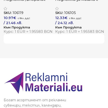
естествен комфорт
органайзер „Екона
за модерната работна
Панду“
SKU:
106119
SKU:
106105
среда
10.97
€
12.33
€
/ 21.46 лв.
/ 24.12 лв.
Към Продукта
Към Продукта
Курс: 1 EUR = 1.95583 BGN
Курс: 1 EUR = 1.95583 BGN
Виж повече
Богат асортимент от рекламни
сувенири, текстил, календари,