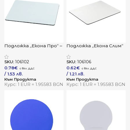
Подложка „Екона Про“ –
Подложка „Екона Слим“
комфорт и стил за
– лекота и прецизност
всяко бюро
при всяко движение
SKU:
106102
SKU:
106106
0.78
€
0.62
€
/ 1.53 лв.
/ 1.21 лв.
Към Продукта
Към Продукта
Курс: 1 EUR = 1.95583 BGN
Курс: 1 EUR = 1.95583 BGN