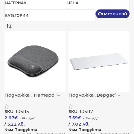
МАТЕРИАЛ
ЦЕНА
Филтрирай
КАТЕГОРИИ
Подложка „ Натеро “–
Подложка „Вердас“ –
комфорт и
хармония между
устойчивост при всяко
природа и технология
SKU:
106115
SKU:
106117
движение
2.67
€
3.59
€
/ 5.22 лв.
/ 7.02 лв.
Към Продукта
Към Продукта