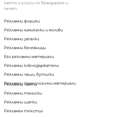
както и услуги по брандиране и
печат.
Рекламни флашки
Рекламни химикалки и моливи
Рекламни запалки
Рекламни бележници
Еко рекламни материали
Рекламни ключодържатели
Рекламни чаши, бутилки
Рекламни технологични материали
Рекламни чанти
Рекламни тениски
Рекламни шапки
Рекламен текстил