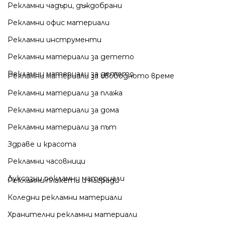
Рекламни чадъри, дъждобрани
Рекламни офис материали
Рекламни инструменти
Рекламни материали за детето
Рекламни материали за детето
Рекламни материали за свободното време
Рекламни материали за плажа
Рекламни материали за дома
Рекламни материали за път
Здраве и красота
Рекламни часовници
Луксозни рекламни материали
Рекламни плакети и награди
Коледни рекламни материали
Хранителни рекламни материали