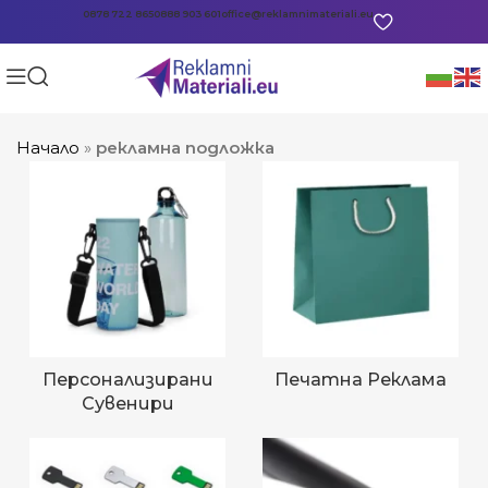
0878 722 865
0888 903 601
office@reklamnimateriali.eu
Начало
»
рекламна подложка
Персонализирани
Печатна Реклама
Сувенири