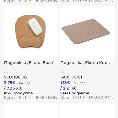
Курс: 1 EUR = 1.95583 BGN
Курс: 1 EUR = 1.95583 BGN
Подложка „Екона Ерго“ –
Подложка „Екона Корк“
комфорт и подкрепа
– естествена визия и
при всяко движение
комфорт при работа
SKU:
106108
SKU:
106101
3.75
€
1.13
€
/ 7.33 лв.
/ 2.21 лв.
Към Продукта
Към Продукта
Курс: 1 EUR = 1.95583 BGN
Курс: 1 EUR = 1.95583 BGN