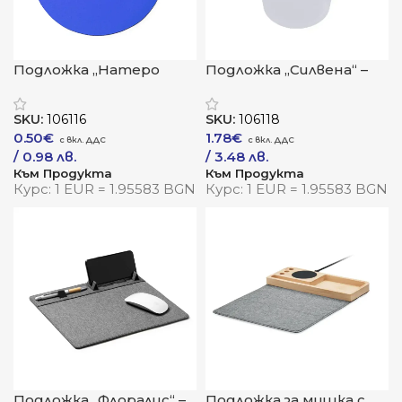
Подложка „Натеро
Подложка „Силвена“ –
Роял“ – стил и
мекота и стил за
комфорт с екологичен
модерното работно
SKU:
106116
SKU:
106118
акцент
пространство
0.50
€
1.78
€
/ 0.98 лв.
/ 3.48 лв.
Към Продукта
Към Продукта
Курс: 1 EUR = 1.95583 BGN
Курс: 1 EUR = 1.95583 BGN
Подложка „Флоралис“ –
Подложка за мишка с