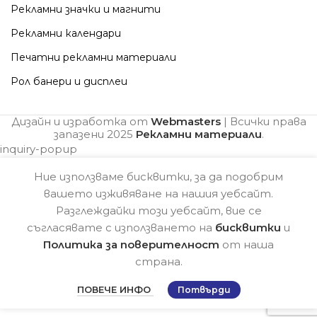
Рекламни значки и магнити
Рекламни календари
Печатни рекламни материали
Рол банери и дисплеи
Дизайн и изработка от
Webmasters
| Всички права
запазени
2025
Рекламни материали
.
inquiry-popup
Ние използваме бисквитки, за да подобрим
вашето изживяване на нашия уебсайт.
Разглеждайки този уебсайт, вие се
съгласявате с използването на
бисквитки
и
Политика за поверителност
от наша
страна.
ПОВЕЧЕ ИНФО
Потвърди