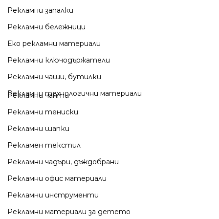
Рекламни запалки
Рекламни бележници
Еко рекламни материали
Рекламни ключодържатели
Рекламни чаши, бутилки
Рекламни технологични материали
Рекламни чанти
Рекламни тениски
Рекламни шапки
Рекламен текстил
Рекламни чадъри, дъждобрани
Рекламни офис материали
Рекламни инструменти
Рекламни материали за детето