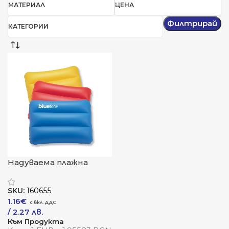
МАТЕРИАЛ
ЦЕНА
Филтрирай
КАТЕГОРИИ
Надуваема плажна
възглавница „Плажен
Комфорт“
SKU:
160655
1.16
€
/ 2.27 лв.
Към Продукта