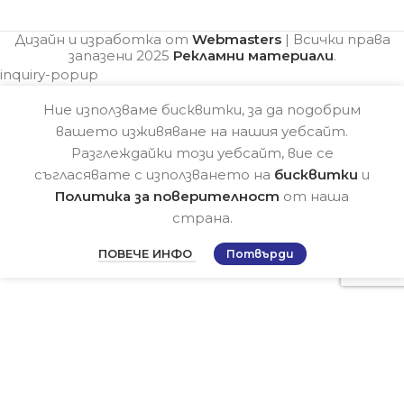
Дизайн и изработка от
Webmasters
| Всички права
запазени
2025
Рекламни материали
.
inquiry-popup
Ние използваме бисквитки, за да подобрим
вашето изживяване на нашия уебсайт.
Разглеждайки този уебсайт, вие се
съгласявате с използването на
бисквитки
и
Политика за поверителност
от наша
страна.
ПОВЕЧЕ ИНФО
Потвърди