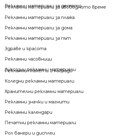
Рекламни материали за детето
Рекламни материали за свободното време
Рекламни материали за плажа
Рекламни материали за дома
Рекламни материали за път
Здраве и красота
Рекламни часовници
Луксозни рекламни материали
Рекламни плакети и награди
Коледни рекламни материали
Хранителни рекламни материали
Рекламни значки и магнити
Рекламни календари
Печатни рекламни материали
Рол банери и дисплеи