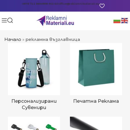
0878 722 865
0888 903 601
office@reklamnimateriali.eu
Начало
»
рекламна възглавница
Персонализирани
Печатна Реклама
Сувенири