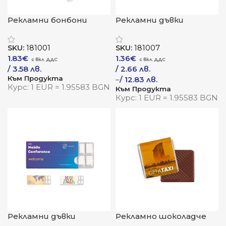
Рекламни бонбони
Рекламни дъвки
„Сладко сърце“
„БрандФреш“
SKU:
181001
SKU:
181007
1.83
€
1.36
€
/ 3.58 лв.
/ 2.66 лв.
Към Продукта
–
/ 12.83 лв.
Курс: 1 EUR = 1.95583 BGN
Към Продукта
Курс: 1 EUR = 1.95583 BGN
Рекламни дъвки
Рекламно шоколадче