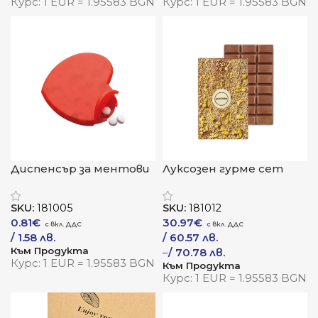
Курс: 1 EUR = 1.95583 BGN
Курс: 1 EUR = 1.95583 BGN
Диспенсър за ментови
Луксозен гурме сет
бонбони „ХартМинт“
„Дубай Голд“
SKU:
181005
SKU:
181012
0.81
€
30.97
€
/ 1.58 лв.
/ 60.57 лв.
Към Продукта
–
/ 70.78 лв.
Курс: 1 EUR = 1.95583 BGN
Към Продукта
Курс: 1 EUR = 1.95583 BGN