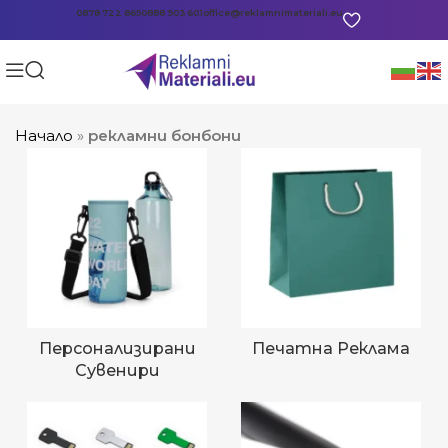
0878 722 865
0888 903 601
office@reklamnimateriali.eu
Начало
»
рекламни бонбони
Персонализирани
Печатна Реклама
Сувенири