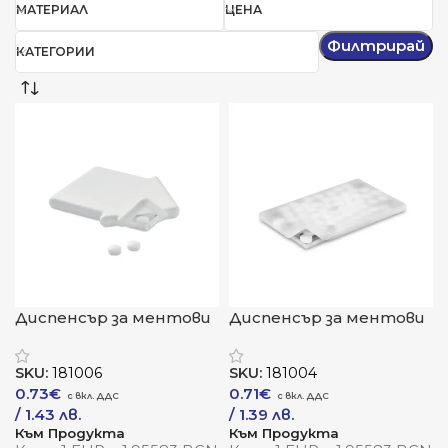
МАТЕРИАЛ
ЦЕНА
Филтрирай
КАТЕГОРИИ
Диспенсър за ментови
Диспенсър за ментови
бонбони „КасаМинт“
бонбони „СлимКард“
SKU:
181006
SKU:
181004
0.73
€
0.71
€
/ 1.43 лв.
/ 1.39 лв.
Към Продукта
Към Продукта