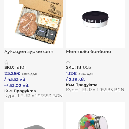
Луксозен гурме сет
Ментови бонбони
„Зен Делукс“
„ФрешМинт“
SKU:
181011
SKU:
181003
23.28
€
1.12
€
/ 45.53 лв.
/ 2.19 лв.
Към Продукта
–
/ 53.02 лв.
Курс: 1 EUR = 1.95583 BGN
Към Продукта
Курс: 1 EUR = 1.95583 BGN