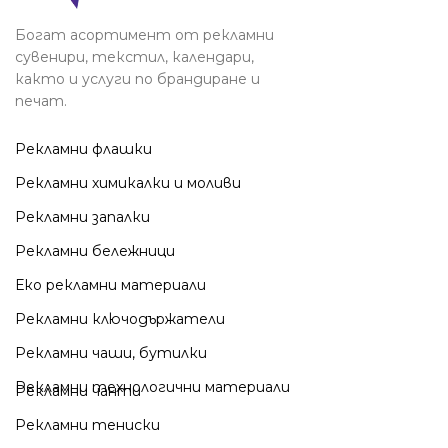
Богат асортимент от рекламни
сувенири, текстил, календари,
както и услуги по брандиране и
печат.
Рекламни флашки
Рекламни химикалки и моливи
Рекламни запалки
Рекламни бележници
Еко рекламни материали
Рекламни ключодържатели
Рекламни чаши, бутилки
Рекламни технологични материали
Рекламни чанти
Рекламни тениски