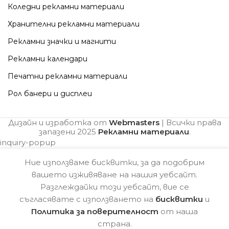
Коледни рекламни материали
Хранителни рекламни материали
Рекламни значки и магнити
Рекламни календари
Печатни рекламни материали
Рол банери и дисплеи
Дизайн и изработка от
Webmasters
| Всички права
запазени
2025
Рекламни материали
.
inquiry-popup
Ние използваме бисквитки, за да подобрим
вашето изживяване на нашия уебсайт.
Разглеждайки този уебсайт, вие се
съгласявате с използването на
бисквитки
и
Политика за поверителност
от наша
страна.