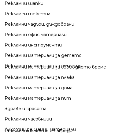
Рекламни шапки
Рекламен текстил
Рекламни чадъри, дъждобрани
Рекламни офис материали
Рекламни инструменти
Рекламни материали за детето
Рекламни материали за детето
Рекламни материали за свободното време
Рекламни материали за плажа
Рекламни материали за дома
Рекламни материали за път
Здраве и красота
Рекламни часовници
Луксозни рекламни материали
Рекламни плакети и награди