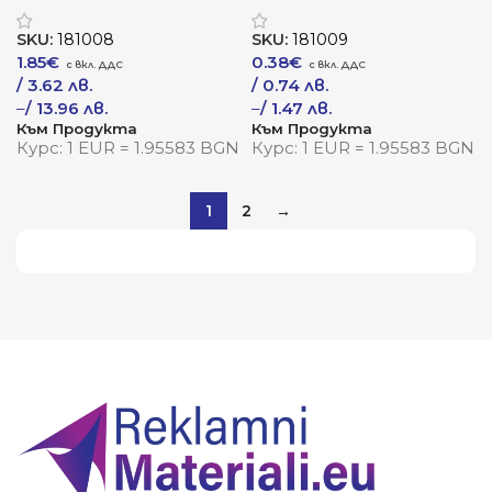
„ПромоФреш“
„Белджой“
SKU:
181008
SKU:
181009
1.85
€
0.38
€
/ 3.62 лв.
/ 0.74 лв.
–
/ 13.96 лв.
–
/ 1.47 лв.
Към Продукта
Към Продукта
Курс: 1 EUR = 1.95583 BGN
Курс: 1 EUR = 1.95583 BGN
1
2
→
Виж повече