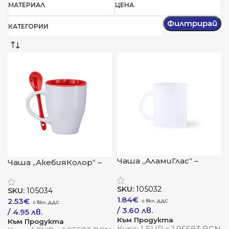
МАТЕРИАЛ
ЦЕНА
Филтрирай
КАТЕГОРИИ
Чаша „АламиГлас“ –
Чаша „АкебияКолор“ –
матирана
хармония между форма
елегантност с
и детайл
SKU:
105032
SKU:
105034
универсален стил
1.84
€
2.53
€
/ 3.60 лв.
/ 4.95 лв.
Към Продукта
Към Продукта
Курс: 1 EUR = 1.95583 BGN