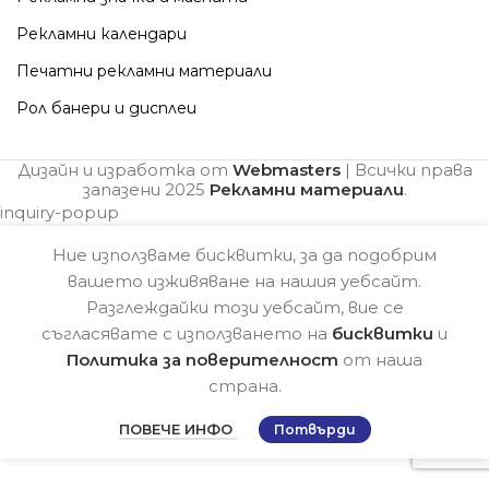
Рекламни календари
Печатни рекламни материали
Рол банери и дисплеи
Дизайн и изработка от
Webmasters
| Всички права
запазени
2025
Рекламни материали
.
inquiry-popup
Ние използваме бисквитки, за да подобрим
вашето изживяване на нашия уебсайт.
Разглеждайки този уебсайт, вие се
съгласявате с използването на
бисквитки
и
Политика за поверителност
от наша
страна.
ПОВЕЧЕ ИНФО
Потвърди