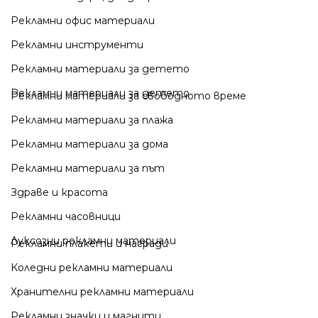
Рекламни офис материали
Рекламни инструменти
Рекламни материали за детето
Рекламни материали за детето
Рекламни материали за свободното време
Рекламни материали за плажа
Рекламни материали за дома
Рекламни материали за път
Здраве и красота
Рекламни часовници
Луксозни рекламни материали
Рекламни плакети и награди
Коледни рекламни материали
Хранителни рекламни материали
Рекламни значки и магнити