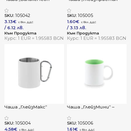
промо визия с ярък
прозрачна
характер
елегантност със
SKU:
105042
SKU:
105005
сублимационен
3.13
€
1.60
€
потенциал
/ 6.12 лв.
/ 3.13 лв.
Към Продукта
Към Продукта
Курс: 1 EUR = 1.95583 BGN
Курс: 1 EUR = 1.95583 BGN
Чаша „ГлейзМакс“
Чаша „ГлейзМини“ –
компактна визия със
сублимационен
SKU:
105004
SKU:
105006
характер
4.58
€
1.61
€