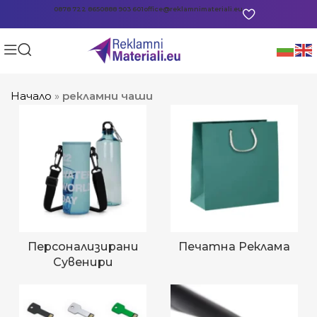
0878 722 865
0888 903 601
office@reklamnimateriali.eu
Начало
»
рекламни чаши
Персонализирани
Печатна Реклама
Сувенири