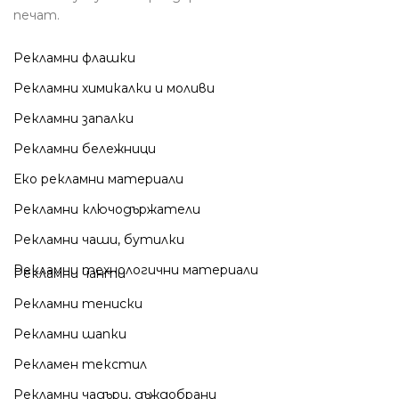
печат.
Рекламни флашки
Рекламни химикалки и моливи
Рекламни запалки
Рекламни бележници
Еко рекламни материали
Рекламни ключодържатели
Рекламни чаши, бутилки
Рекламни технологични материали
Рекламни чанти
Рекламни тениски
Рекламни шапки
Рекламен текстил
Рекламни чадъри, дъждобрани