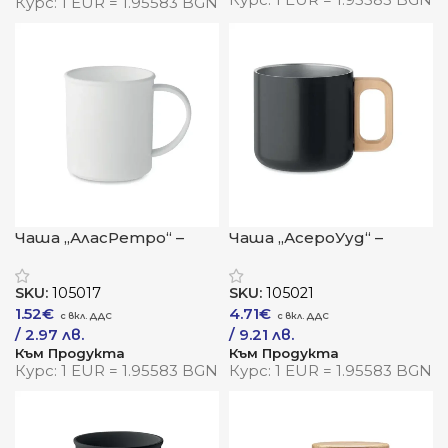
Курс: 1 EUR = 1.95583 BGN
Чаша „АласРетро“ –
Чаша „АсероУуд“ –
винтидж визия с
устойчив стил с
устойчив дух
естествен акцент
SKU:
105017
SKU:
105021
1.52
€
4.71
€
/ 2.97 лв.
/ 9.21 лв.
Към Продукта
Към Продукта
Курс: 1 EUR = 1.95583 BGN
Курс: 1 EUR = 1.95583 BGN