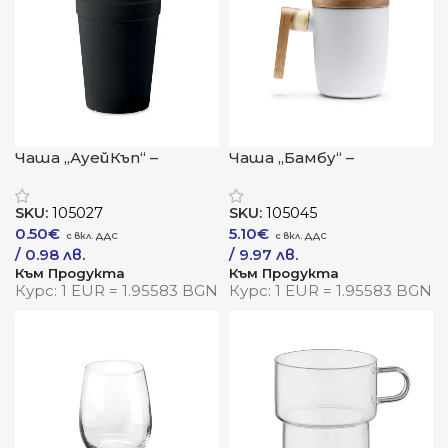
Чаша „АуейКъп“ –
Чаша „Бамбу“ –
устойчив избор с
естествена естетика
модерен дух
с модерен акцент
SKU:
105027
SKU:
105045
0.50
€
5.10
€
/ 0.98 лв.
/ 9.97 лв.
Към Продукта
Към Продукта
Курс: 1 EUR = 1.95583 BGN
Курс: 1 EUR = 1.95583 BGN