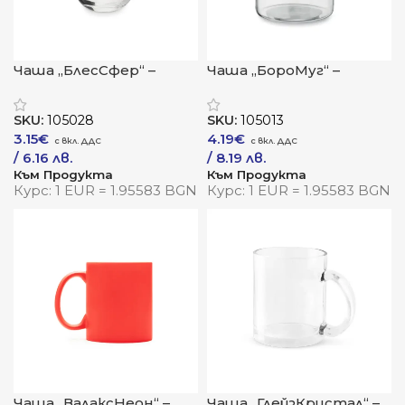
Чаша „БлесСфер“ –
Чаша „БороМуг“ –
стилна визия за
прозрачна
коктейлни моменти
елегантност с
SKU:
105028
SKU:
105013
устойчив характер
3.15
€
4.19
€
/ 6.16 лв.
/ 8.19 лв.
Към Продукта
Към Продукта
Курс: 1 EUR = 1.95583 BGN
Курс: 1 EUR = 1.95583 BGN
Чаша „ВалаксНеон“ –
Чаша „ГлейзКристал“ –