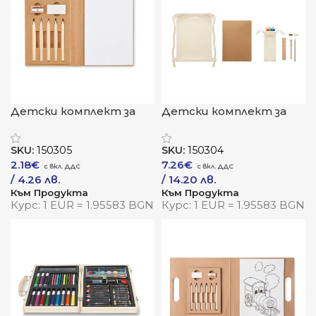
Детски комплект за
Детски комплект за
рисуване „Еко арт“
рисуване и писане
„Color Kids“
SKU:
150305
SKU:
150304
2.18
€
7.26
€
/ 4.26 лв.
/ 14.20 лв.
Към Продукта
Към Продукта
Курс: 1 EUR = 1.95583 BGN
Курс: 1 EUR = 1.95583 BGN