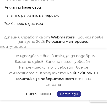
Рекламни календари
Печатни рекламни материали
Рол банери и дисплеи
Дизайн и изработка от
Webmasters
| Всички права
запазени
2025
Рекламни материали
.
inquiry-popup
Ние използваме бисквитки, за да подобрим
вашето изживяване на нашия уебсайт.
Разглеждайки този уебсайт, вие се
съгласявате с използването на
бисквитки
и
Политика за поверителност
от наша
страна.
ПОВЕЧЕ ИНФО
Потвърди