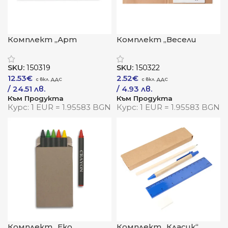
Комплект „Арт
Комплект „Весели
студио 66“
цветове“
SKU:
150319
SKU:
150322
12.53
€
2.52
€
/ 24.51 лв.
/ 4.93 лв.
Към Продукта
Към Продукта
Курс: 1 EUR = 1.95583 BGN
Курс: 1 EUR = 1.95583 BGN
Комплект „Еко
Комплект „Класик“