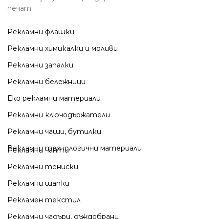
печат.
Рекламни флашки
Рекламни химикалки и моливи
Рекламни запалки
Рекламни бележници
Еко рекламни материали
Рекламни ключодържатели
Рекламни чаши, бутилки
Рекламни технологични материали
Рекламни чанти
Рекламни тениски
Рекламни шапки
Рекламен текстил
Рекламни чадъри, дъждобрани