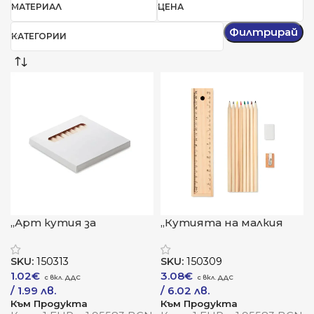
МАТЕРИАЛ
ЦЕНА
Филтрирай
КАТЕГОРИИ
„Арт кутия за
„Кутията на малкия
вдъхновение“
творец“
SKU:
150313
SKU:
150309
1.02
€
3.08
€
/ 1.99 лв.
/ 6.02 лв.
Към Продукта
Към Продукта