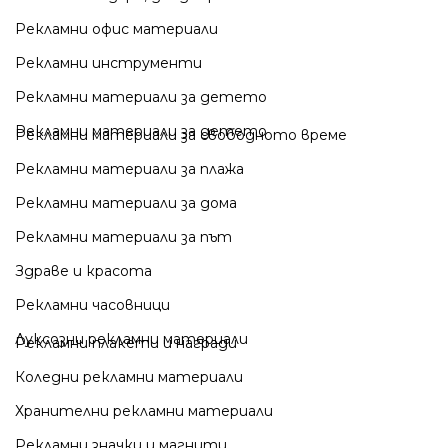
Рекламни офис материали
Рекламни инструменти
Рекламни материали за детето
Рекламни материали за детето
Рекламни материали за свободното време
Рекламни материали за плажа
Рекламни материали за дома
Рекламни материали за път
Здраве и красота
Рекламни часовници
Луксозни рекламни материали
Рекламни плакети и награди
Коледни рекламни материали
Хранителни рекламни материали
Рекламни значки и магнити