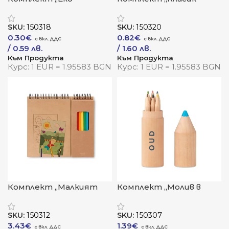
пастели“
SKU:
150318
SKU:
150320
0.30
€
0.82
€
/ 0.59 лв.
/ 1.60 лв.
Към Продукта
Към Продукта
Курс: 1 EUR = 1.95583 BGN
Курс: 1 EUR = 1.95583 BGN
Комплект „Малкият
Комплект „Молив в
художник“
молива“
SKU:
150312
SKU:
150307
3.43
€
1.39
€