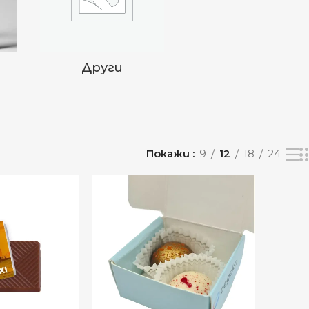
И
Други
д
Покажи
9
12
18
24