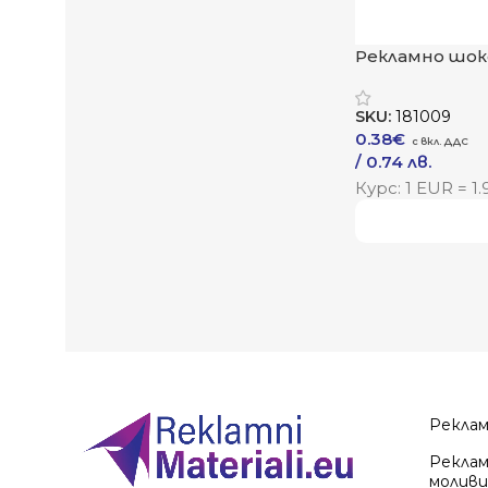
Рекламно шок
„Белджой“
SKU:
181009
0.38
€
/ 0.74 лв.
–
/ 1.47 лв.
Курс: 1 EUR = 1
Към Продукта
Виж повече
Рекла
Реклам
моливи