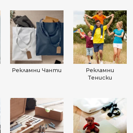
Рекламни Чанти
Рекламни
Тениски