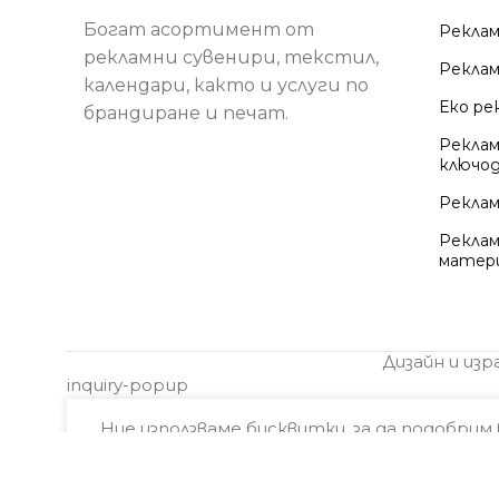
Богат асортимент от
Реклам
рекламни сувенири, текстил,
Реклам
календари, както и услуги по
Еко ре
брандиране и печат.
Рекла
ключо
Реклам
Реклам
матер
Дизайн и из
inquiry-popup
Ние използваме бисквитки, за да подобрим
се съгласявате с използването на
бискви