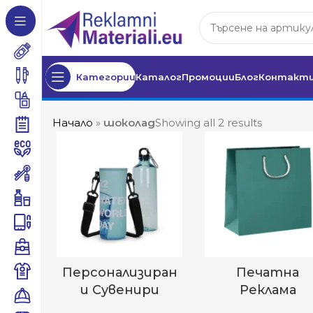
Категории
Каталог
Промоции
Блог
Контакт
Начало
»
шоколад
Showing all 2 results
Персонализиран
Печатна
И Сувенири
Реклама