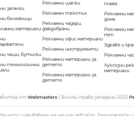
Рекламни шапки
плажа
ни запалки
Рекламен текстил
Рекламни ма
ни бележници
дома
Рекламни чадъри,
кламни материали
дъждобрани
Рекламни ма
път
мни
Рекламни офис материали
държатели
Здраве и кр
Рекламни инструменти
ни чаши, бутилки
Рекламни ча
Рекламни материали за
ни технологични
детето
Луксозни ре
иали
материали
Рекламни материали за
детето
работка от
Webmasters
| Всички права запазени
2025
Р
 вашето изживяване на нашия уебсайт. Разглеждайки 
тки
и
Политика за поверителност
от наша страна.