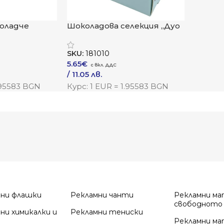
оладче
Шоколадова селекция „Дуо
Елеганс“
SKU:
181010
5.65
€
/ 11.05 лв.
–
/ 16.62 лв.
.95583 BGN
Курс: 1 EUR = 1.95583 BGN
Към Продукта
мни флашки
Рекламни чанти
Рекламни ма
свободното
ни химикалки и
Рекламни тениски
Рекламни ма