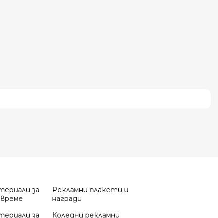
териали за
Рекламни плакети и
 време
награди
териали за
Коледни рекламни