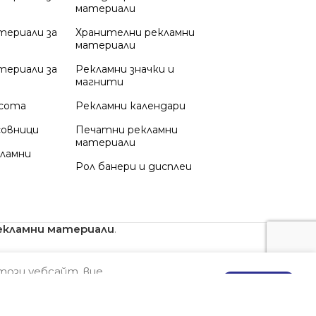
материали
териали за
Хранителни рекламни
материали
териали за
Рекламни значки и
магнити
асота
Рекламни календари
совници
Печатни рекламни
материали
кламни
Рол банери и дисплеи
екламни материали
.
този уебсайт, вие
ПОВЕЧЕ ИНФО
Потвърди