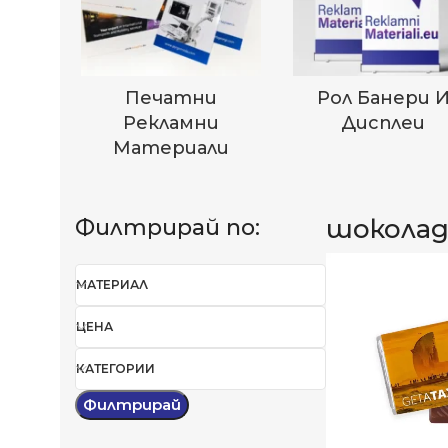
Печатни
Рол Банери 
Рекламни
Дисплеи
Материали
шокола
Филтрирай по:
МАТЕРИАЛ
ЦЕНА
КАТЕГОРИИ
Филтрирай