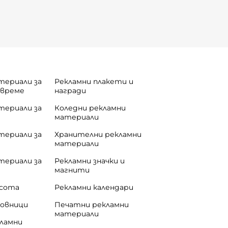
териали за
Рекламни плакети и
 време
награди
териали за
Коледни рекламни
материали
териали за
Хранителни рекламни
материали
териали за
Рекламни значки и
магнити
асота
Рекламни календари
совници
Печатни рекламни
материали
кламни