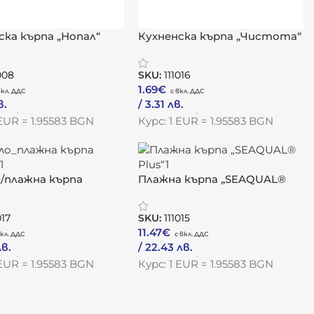
ска кърпа „Нопал“
Кухненска кърпа „Чистота“
008
SKU:
111016
1.69
€
в.
/ 3.31 лв.
одукта
Към Продукта
 EUR = 1.95583 BGN
Курс: 1 EUR = 1.95583 BGN
/плажна кърпа
Плажна кърпа „SEAQUAL®
Plus“
017
SKU:
111015
11.47
€
лв.
/ 22.43 лв.
одукта
Към Продукта
 EUR = 1.95583 BGN
Курс: 1 EUR = 1.95583 BGN