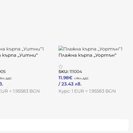
 кърпа „Уитни“
Плажна кърпа „Уортън“
005
SKU:
111004
11.98
€
в.
/ 23.43 лв.
одукта
Към Продукта
 EUR = 1.95583 BGN
Курс: 1 EUR = 1.95583 BGN