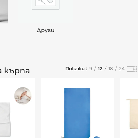
И
Други
 кърпа
Покажи
9
12
18
24