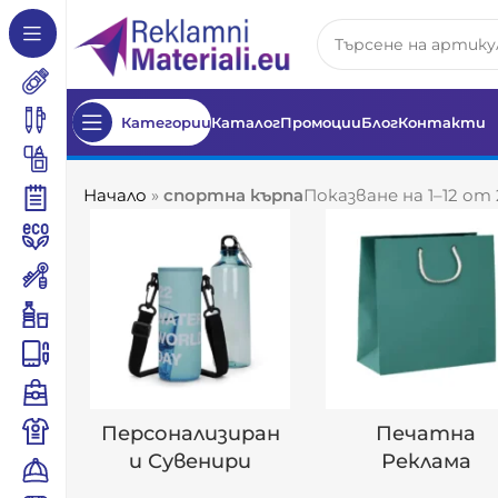
Категории
Каталог
Промоции
Блог
Контакти
Начало
»
спортна кърпа
Показване на 1–12 от
Персонализиран
Печатна
И Сувенири
Реклама