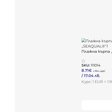
Плажна кърпа
SKU:
111014
8.71
€
/ 17.04 лв.
Към Продукта
Курс: 1 EUR = 1
Виж повече