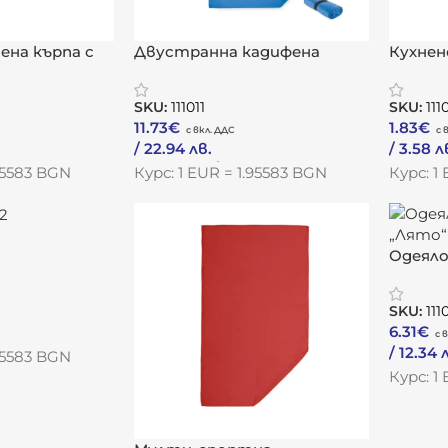
ена кърпа с
Двустранна кадифена
Кухнен
спортна/плажна кърпа
SKU:
111011
SKU:
111
11.73
€
1.83
€
/ 22.94 лв.
/ 3.58 л
Към Продукта
Към Пр
.95583 BGN
Курс: 1 EUR = 1.95583 BGN
Курс: 1
Одеяло
„Лято“
SKU:
111
6.31
€
/ 12.34 
.95583 BGN
Към Пр
Курс: 1