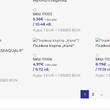
Мулти-спортна
микрофибърна кърпа „Корк“
SKU:
111003
5.36
€
/ 10.48 лв.
Към Продукта
Курс: 1 EUR = 1.95583 BGN
Плажна кърпа „Кале“
Плажна
 „SEAQUAL®“
SKU:
111006
SKU:
111
4.97
€
8.79
€
/ 9.72 лв.
/ 17.19 л
Към Продукта
Към Пр
Курс: 1 EUR = 1.95583 BGN
Курс: 1
.95583 BGN
1
2
→