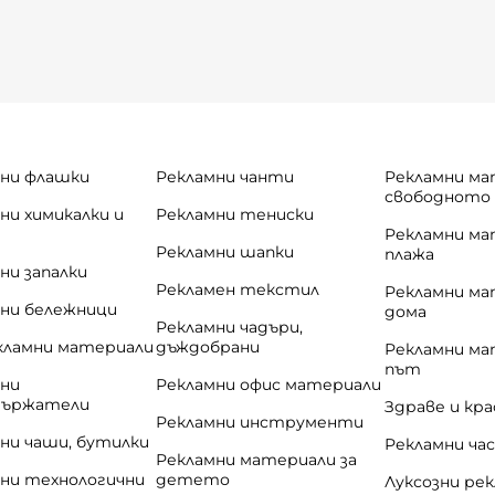
ни флашки
Рекламни чанти
Рекламни ма
свободното
ни химикалки и
Рекламни тениски
и
Рекламни ма
Рекламни шапки
плажа
ни запалки
Рекламен текстил
Рекламни ма
ни бележници
дома
Рекламни чадъри,
кламни материали
дъждобрани
Рекламни ма
път
ни
Рекламни офис материали
държатели
Здраве и кр
Рекламни инструменти
ни чаши, бутилки
Рекламни ча
Рекламни материали за
ни технологични
детето
Луксозни ре