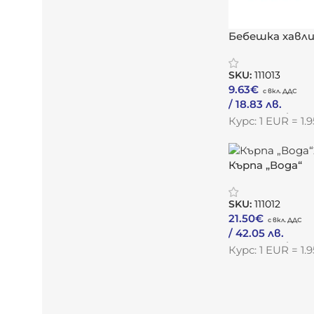
Бебешка хавли
качулка
SKU:
111013
9.63
€
/ 18.83 лв.
Към Продукта
Курс: 1 EUR = 1
Кърпа „Вода“
SKU:
111012
21.50
€
/ 42.05 лв.
Към Продукта
Курс: 1 EUR = 1