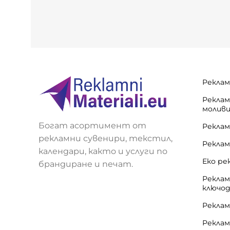
Реклам
Реклам
молив
Богат асортимент от
Реклам
рекламни сувенири, текстил,
Реклам
календари, както и услуги по
Еко ре
брандиране и печат.
Реклам
ключо
Реклам
Реклам