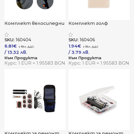
Комплект велосипедни
Комплект голф
светлини „ЛайтРайд“
аксесоари „Грийн“
SKU:
160404
SKU:
160406
6.81
€
1.94
€
/ 13.32 лв.
/ 3.79 лв.
Към Продукта
Към Продукта
Курс: 1 EUR = 1.95583 BGN
Курс: 1 EUR = 1.95583 BGN
Комплект за ремонт
Комплект за ремонт