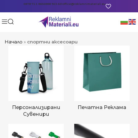
0878 722 865
0888 903 601
office@reklamnimateriali.eu
Начало
»
спортни аксесоари
Персонализирани
Печатна Реклама
Сувенири