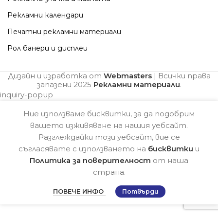
Рекламни календари
Печатни рекламни материали
Рол банери и дисплеи
Дизайн и изработка от
Webmasters
| Всички права
запазени
2025
Рекламни материали
.
inquiry-popup
Ние използваме бисквитки, за да подобрим
вашето изживяване на нашия уебсайт.
Разглеждайки този уебсайт, вие се
съгласявате с използването на
бисквитки
и
Политика за поверителност
от наша
страна.
ПОВЕЧЕ ИНФО
Потвърди