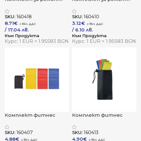
на велосипед „ВелоПро“
на велосипед
„РайдФикс“
SKU:
160418
SKU:
160410
8.71
€
3.12
€
/ 17.04 лв.
/ 6.10 лв.
Към Продукта
Към Продукта
Курс: 1 EUR = 1.95583 BGN
Курс: 1 EUR = 1.95583 BGN
Комплект фитнес
Комплект фитнес
ластици „ЕкоФит“
ластици „ПауърСет“
SKU:
160407
SKU:
160413
4.88
€
4.90
€