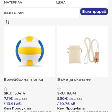
МАТЕРИАЛ
ЦЕНА
Филтрирай
КАТЕГОРИИ
Волейболна топка
Въже за скачане
„ПроСпайк“
„Натура“
SKU:
160414
SKU:
160411
7.11
€
5.50
€
/ 13.91 лв.
/ 10.76 лв.
Към Продукта
Към Продукта