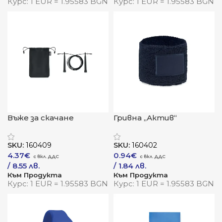
Курс: 1 EUR = 1.95583 BGN
Курс: 1 EUR = 1.95583 BGN
Въже за скачане
Гривна „Актив“
„СпийдФит“
SKU:
160409
SKU:
160402
4.37
€
0.94
€
/ 8.55 лв.
/ 1.84 лв.
Към Продукта
Към Продукта
Курс: 1 EUR = 1.95583 BGN
Курс: 1 EUR = 1.95583 BGN