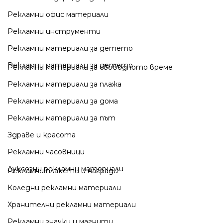
Рекламни офис материали
Рекламни инструменти
Рекламни материали за детето
Рекламни материали за детето
Рекламни материали за свободното време
Рекламни материали за плажа
Рекламни материали за дома
Рекламни материали за път
Здраве и красота
Рекламни часовници
Луксозни рекламни материали
Рекламни плакети и награди
Коледни рекламни материали
Хранителни рекламни материали
Рекламни значки и магнити