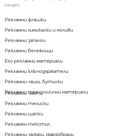
печат.
Рекламни флашки
Рекламни химикалки и моливи
Рекламни запалки
Рекламни бележници
Еко рекламни материали
Рекламни ключодържатели
Рекламни чаши, бутилки
Рекламни технологични материали
Рекламни чанти
Рекламни тениски
Рекламни шапки
Рекламен текстил
Рекламни чадъри, дъждобрани