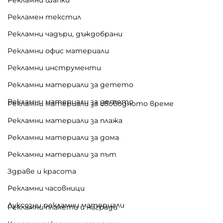
Рекламен текстил
Рекламни чадъри, дъждобрани
Рекламни офис материали
Рекламни инструменти
Рекламни материали за детето
Рекламни материали за детето
Рекламни материали за свободното време
Рекламни материали за плажа
Рекламни материали за дома
Рекламни материали за път
Здраве и красота
Рекламни часовници
Луксозни рекламни материали
Рекламни плакети и награди