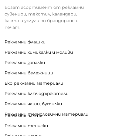
Богат асортимент от рекламни
сувенири, текстил, календари,
както и услуги по брандиране и
печат.
Рекламни флашки
Рекламни химикалки и моливи
Рекламни запалки
Рекламни бележници
Еко рекламни материали
Рекламни ключодържатели
Рекламни чаши, бутилки
Рекламни технологични материали
Рекламни чанти
Рекламни тениски
Рекламни шапки