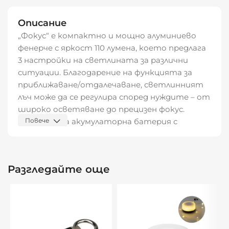
Описание
„Фокус“ е компактно и мощно алуминиево
фенерче с яркост 110 лумена, което предлага
3 настройки на светлината за различни
ситуации. Благодарение на функцията за
приближаване/отдалечаване, светлинният
лъч може да се регулира според нуждите – от
широко осветяване до прецизен фокус.
Вградената акумулаторна батерия с
Повече
капацитет 400 mAh осигурява надеждна
работа, а включеният кабел за зареждане
гарантира удобство и готовност за
Разгледайте още
употреба по всяко време.
Характеристики:
Материал: алуминий