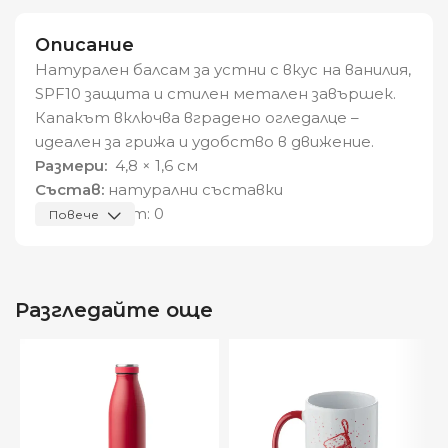
Описание
Натурален балсам за устни с вкус на ванилия,
SPF10 защита и стилен метален завършек.
Капакът включва вградено огледалце –
идеален за грижа и удобство в движение.
Размери:
4,8 × 1,6 см
Състав:
натурални съставки
Видяна от:
0
Повече
Разгледайте още