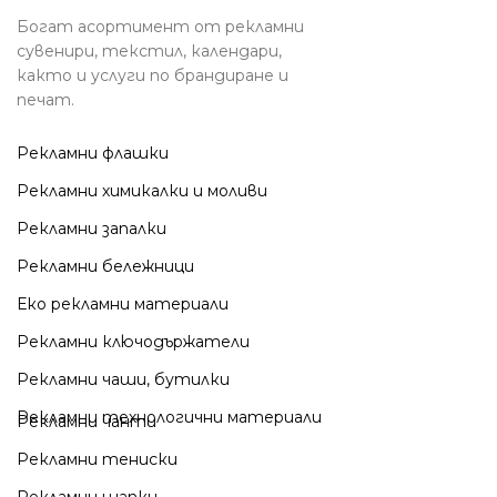
Богат асортимент от рекламни
сувенири, текстил, календари,
както и услуги по брандиране и
печат.
Рекламни флашки
Рекламни химикалки и моливи
Рекламни запалки
Рекламни бележници
Еко рекламни материали
Рекламни ключодържатели
Рекламни чаши, бутилки
Рекламни технологични материали
Рекламни чанти
Рекламни тениски
Рекламни шапки