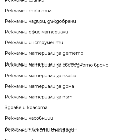
Рекламен текстил
Рекламни чадъри, дъждобрани
Рекламни офис материали
Рекламни инструменти
Рекламни материали за детето
Рекламни материали за детето
Рекламни материали за свободното време
Рекламни материали за плажа
Рекламни материали за дома
Рекламни материали за път
Здраве и красота
Рекламни часовници
Луксозни рекламни материали
Рекламни плакети и награди