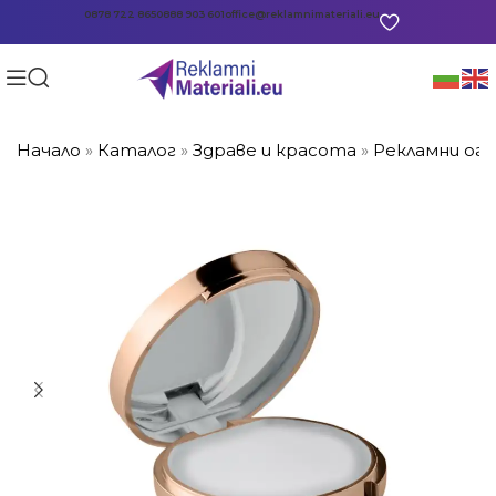
0878 722 865
0888 903 601
office@reklamnimateriali.eu
Начало
»
Каталог
»
Здраве и красота
»
Рекламни огл