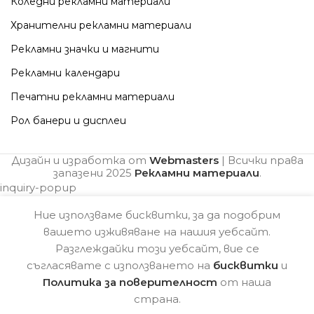
Коледни рекламни материали
Хранителни рекламни материали
Рекламни значки и магнити
Рекламни календари
Печатни рекламни материали
Рол банери и дисплеи
Дизайн и изработка от
Webmasters
| Всички права
запазени
2025
Рекламни материали
.
inquiry-popup
Ние използваме бисквитки, за да подобрим
вашето изживяване на нашия уебсайт.
Разглеждайки този уебсайт, вие се
съгласявате с използването на
бисквитки
и
Политика за поверителност
от наша
страна.