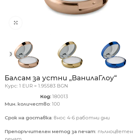
Click to enlarge
Балсам за устни „ВанилаГлоу“
Курс: 1 EUR = 1.95583 BGN
Код:
180013
Мин. количество
: 100
Срок на доставка
: внос 4-6 работни дни
Препоръчителен метод за печат
: пълноцветен
печат