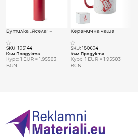
Бутилка „Ясела“ –
Керамична чаша
термо енергия с
„Зимно утро“
„
цветен характер
SKU:
105144
SKU:
180604
S
Към Продукта
Към Продукта
К
Курс: 1 EUR = 1.95583
Курс: 1 EUR = 1.95583
К
BGN
BGN