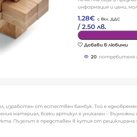
информация и цени, мол
1.28
€
/ 2.50 лв.
Добави в любими
20
потребителя г
ел, изработен от естествен бамбук. Той е едновремен
ения материал, всеки артикул е уникален – възможни 
а. Пъзелът е представен в кутия от рециклирана х