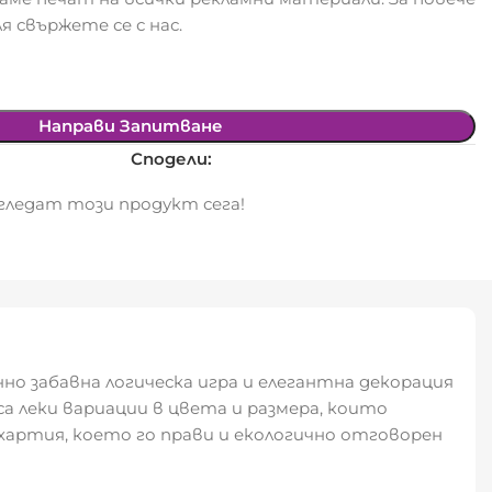
я свържете се с нас.
Направи Запитване
Сподели:
ледат този продукт сега!
но забавна логическа игра и елегантна декорация
са леки вариации в цвета и размера, които
артия, което го прави и екологично отговорен