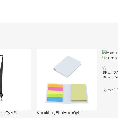
ения материал
артия
Чанта „
устойч
готова
SKU:
10
Към Пр
Курс: 1
ж „Сумба“
Книжка „ЕкоНотбук“