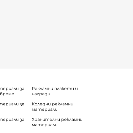
териали за
Рекламни плакети и
 време
награди
териали за
Коледни рекламни
материали
териали за
Хранителни рекламни
материали