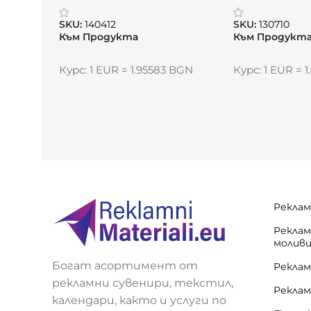
SKU:
140412
SKU:
130710
Към Продукта
Към Продукт
Курс: 1 EUR = 1.95583 BGN
Курс: 1 EUR = 
Реклам
Реклам
молив
Богат асортимент от
Реклам
рекламни сувенири, текстил,
Реклам
календари, както и услуги по