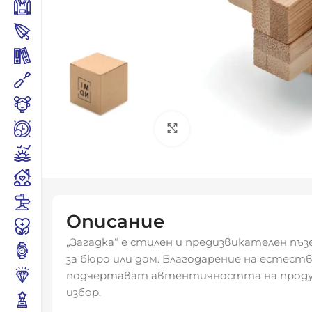
Click to enlarge
Описание
„Загадка“ е стилен и предизвикателен пъз
за бюро или дом. Благодарение на естеств
подчертават автентичността на продукт
избор.