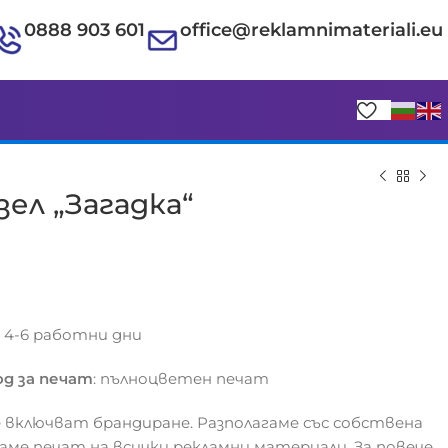
0888 903 601
office@reklamnimateriali.eu
ел „Загадка“
€
€
с 4-6 работни дни
д за печат
: пълноцветен печат
 включват брандиране. Разполагаме със собствена
гаме печат на всички рекламни материали. За повече