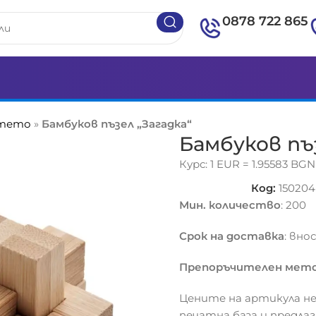
0878 722 865
етето
»
Бамбуков пъзел „Загадка“
Бамбуков пъз
Курс: 1 EUR = 1.95583 BGN
Код:
150204
Мин. количество
: 200
Срок на доставка
: вно
Препоръчителен мето
Цените на артикула не
печатна база и предла