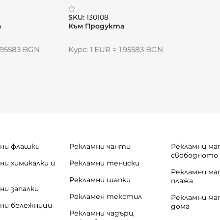
SKU:
130108
а
Към Продукта
1.95583 BGN
Курс: 1 EUR = 1.95583 BGN
ни флашки
Рекламни чанти
Рекламни ма
свободното
ни химикалки и
Рекламни тениски
и
Рекламни ма
Рекламни шапки
плажа
ни запалки
Рекламен текстил
Рекламни ма
ни бележници
дома
Рекламни чадъри,