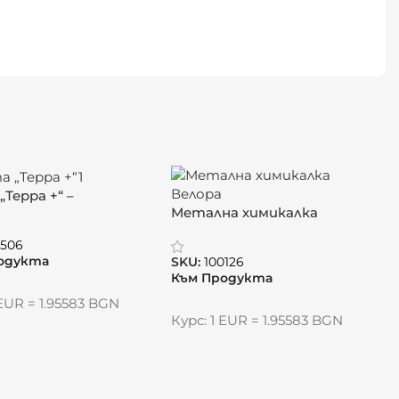
Терра +“ –
Метална химикалка
ива, вместима и
„Велора“
 за брандиране
7506
одукта
SKU:
100126
Към Продукта
 EUR = 1.95583 BGN
Курс: 1 EUR = 1.95583 BGN