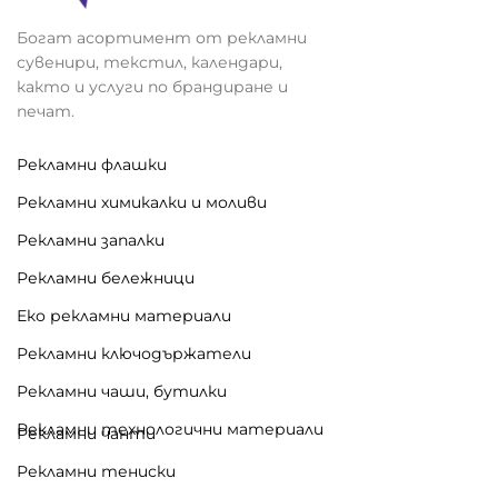
Богат асортимент от рекламни
сувенири, текстил, календари,
както и услуги по брандиране и
печат.
Рекламни флашки
Рекламни химикалки и моливи
Рекламни запалки
Рекламни бележници
Еко рекламни материали
Рекламни ключодържатели
Рекламни чаши, бутилки
Рекламни технологични материали
Рекламни чанти
Рекламни тениски