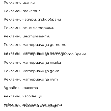
Рекламни шапки
Рекламен текстил
Рекламни чадъри, дъждобрани
Рекламни офис материали
Рекламни инструменти
Рекламни материали за детето
Рекламни материали за детето
Рекламни материали за свободното време
Рекламни материали за плажа
Рекламни материали за дома
Рекламни материали за път
Здраве и красота
Рекламни часовници
Луксозни рекламни материали
Рекламни плакети и награди