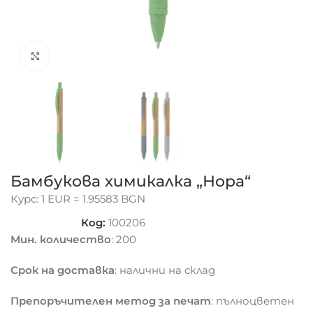
Click to enlarge
Бамбукова химикалка „Нора“
Курс: 1 EUR = 1.95583 BGN
Код:
100206
Мин. количество
: 200
Срок на доставка
: налични на склад
Препоръчителен метод за печат
: пълноцветен