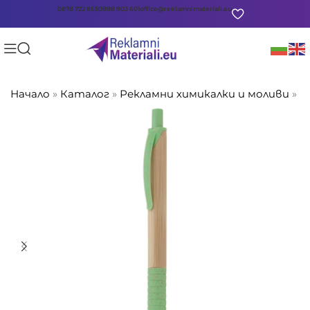
0878 722 865
0888 903 601
office@reklamnimateriali.eu
Начало
»
Каталог
»
Рекламни химикалки и моливи
»
Б