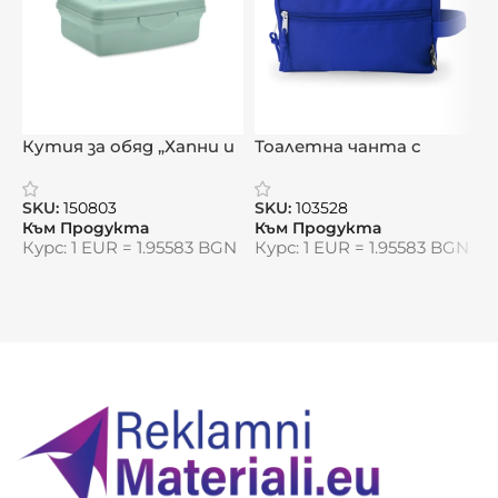
кампании
, ориентирани към устойчивото
бъдеще.
Видяна от:
0
Кутия за обяд „Хапни и
Тоалетна чанта с
Е
играй“
практичен дизайн
„ЕкоДуо“
SKU:
150803
SKU:
103528
S
Към Продукта
Към Продукта
К
Курс: 1 EUR = 1.95583 BGN
Курс: 1 EUR = 1.95583 BGN
К