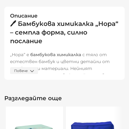
Описание
🖊️ Бамбукова химикалка „Нора“
– семпла форма, силно
послание
„Нора“ е
бамбукова химикалка
с тяло от
естествен бамбук и цветни детайли от
рециклирани материали. Нейният
Повече
минималистичен, но свеж дизайн я прави
практичен избор за ежедневна употреба,
като същевременно носи ясно екологично
послание.
Разгледайте още
С възможност за
персонализация
, „Нора“ е
перфектна за зелени инициативи,
корпоративни събития
и
рекламни