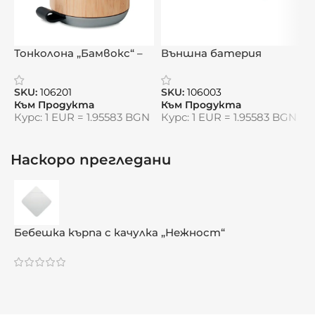
Лека и удобна за малки ръчички
Подходяща за многократна употреба
Тонколона „Бамвокс“ –
Външна батерия
Т
естествен звук в
„Бамбук Пауър“ –
S
Видяна от:
0
компактен дизайн
естествена енергия
SKU:
106201
SKU:
106003
S
със стил
Към Продукта
Към Продукта
К
Курс: 1 EUR = 1.95583 BGN
Курс: 1 EUR = 1.95583 BGN
К
Наскоро прегледани
Бебешка кърпа с качулка „Нежност“