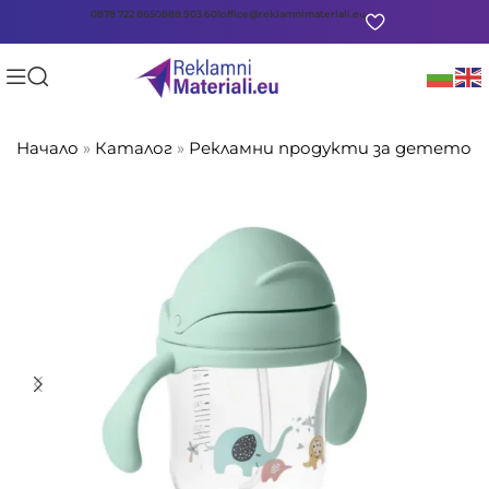
0878 722 865
0888 903 601
office@reklamnimateriali.eu
Начало
»
Каталог
»
Рекламни продукти за детето
»