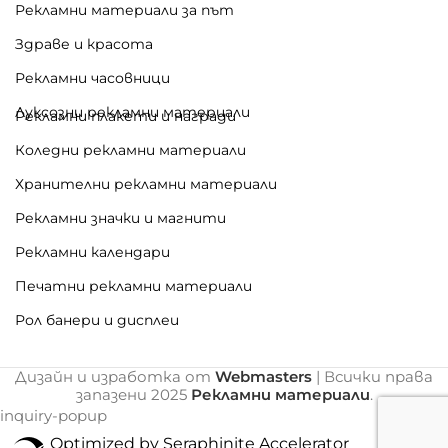
Рекламни материали за път
Здраве и красота
Рекламни часовници
Луксозни рекламни материали
Рекламни плакети и награди
Коледни рекламни материали
Хранителни рекламни материали
Рекламни значки и магнити
Рекламни календари
Печатни рекламни материали
Рол банери и дисплеи
Дизайн и изработка от
Webmasters
| Всички права
запазени
2025
Рекламни материали
.
inquiry-popup
Optimized by Seraphinite Accelerator