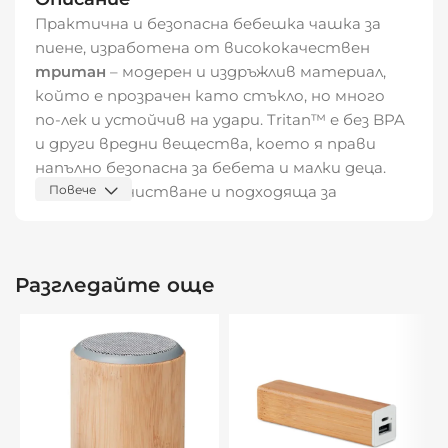
Практична и безопасна бебешка чашка за
пиене, изработена от висококачествен
тритан
– модерен и издръжлив материал,
който е прозрачен като стъкло, но много
по-лек и устойчив на удари. Tritan™ е без BPA
и други вредни вещества, което я прави
напълно безопасна за бебета и малки деца.
Лесна за почистване и подходяща за
Повече
ежедневна употреба.
Характеристики:
Разгледайте още
Бебешка чашка за пиене
Материал: Tritan™ (без BPA)
Вместимост: 250 мл
Размери: 8 x 12 см
Устойчива на удари и надраскване