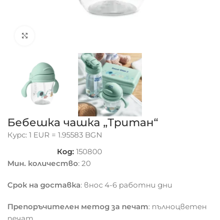
Click to enlarge
Бебешка чашка „Тритан“
Курс: 1 EUR = 1.95583 BGN
Код:
150800
Мин. количество
: 20
Срок на доставка
: внос 4-6 работни дни
Препоръчителен метод за печат
: пълноцветен
печат