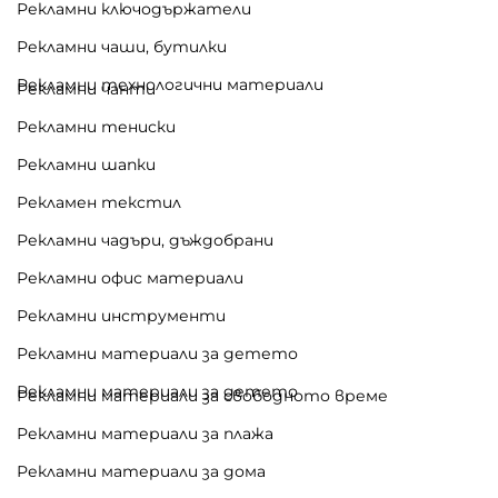
Рекламни ключодържатели
Рекламни чаши, бутилки
Рекламни технологични материали
Рекламни чанти
Рекламни тениски
Рекламни шапки
Рекламен текстил
Рекламни чадъри, дъждобрани
Рекламни офис материали
Рекламни инструменти
Рекламни материали за детето
Рекламни материали за детето
Рекламни материали за свободното време
Рекламни материали за плажа
Рекламни материали за дома