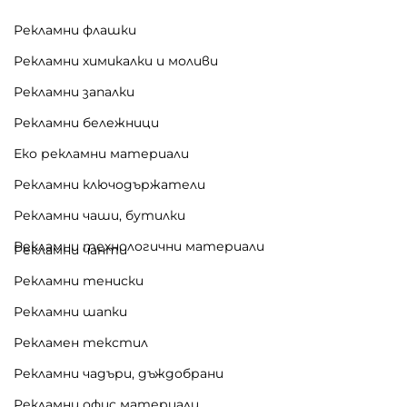
Рекламни флашки
Рекламни химикалки и моливи
Рекламни запалки
Рекламни бележници
Еко рекламни материали
Рекламни ключодържатели
Рекламни чаши, бутилки
Рекламни технологични материали
Рекламни чанти
Рекламни тениски
Рекламни шапки
Рекламен текстил
Рекламни чадъри, дъждобрани
Рекламни офис материали