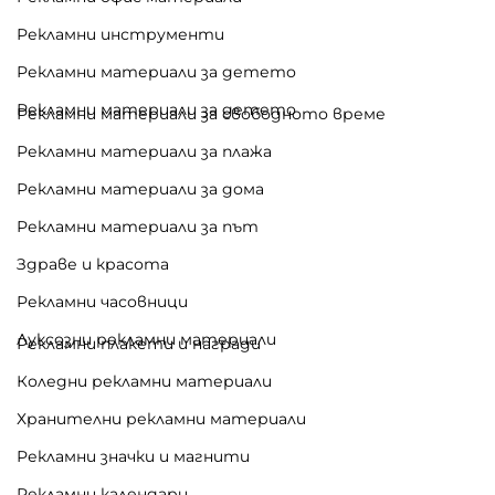
Рекламни инструменти
Рекламни материали за детето
Рекламни материали за детето
Рекламни материали за свободното време
Рекламни материали за плажа
Рекламни материали за дома
Рекламни материали за път
Здраве и красота
Рекламни часовници
Луксозни рекламни материали
Рекламни плакети и награди
Коледни рекламни материали
Хранителни рекламни материали
Рекламни значки и магнити
Рекламни календари