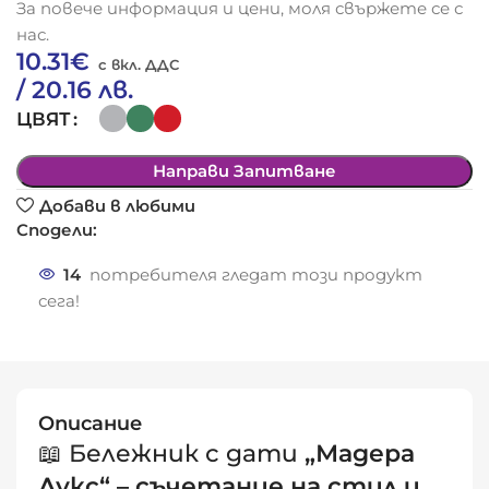
За повече информация и цени, моля свържете се с
нас.
10.31
€
/ 20.16 лв.
ЦВЯТ
Направи Запитване
Добави в любими
Сподели:
14
потребителя гледат този продукт
сега!
Описание
📖 Бележник с дати
„Мадера
Лукс“ – съчетание на стил и