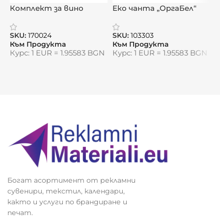
Комплект за вино
Еко чанта „ОргаБел“
Б
Видяна от:
0
„ДуоВин“
м
у
SKU:
170024
SKU:
103303
S
Към Продукта
Към Продукта
К
Курс: 1 EUR = 1.95583 BGN
Курс: 1 EUR = 1.95583 BGN
К
Богат асортимент от рекламни
сувенири, текстил, календари,
както и услуги по брандиране и
печат.