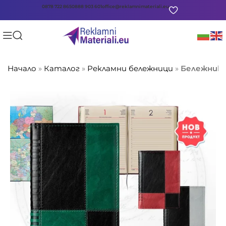
0878 722 865
0888 903 601
office@reklamnimateriali.eu
Начало
»
Каталог
»
Рекламни бележници
»
Бележник 