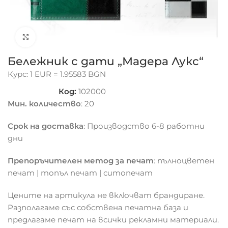
Click to enlarge
Бележник с дати „Мадера Лукс“
Курс: 1 EUR = 1.95583 BGN
Код:
102000
Мин. количество
: 20
Срок на доставка
: Производство 6-8 работни
дни
Препоръчителен метод за печат
: пълноцветен
печат | топъл печат | ситопечат
Цените на артикула не включват брандиране.
Разполагаме със собствена печатна база и
предлагаме печат на всички рекламни материали.