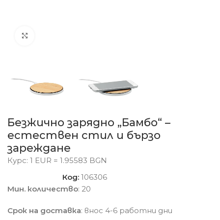
Click to enlarge
Безжично зарядно „Бамбо“ –
естествен стил и бързо
зареждане
Курс: 1 EUR = 1.95583 BGN
Код:
106306
Мин. количество
: 20
Срок на доставка
: внос 4-6 работни дни