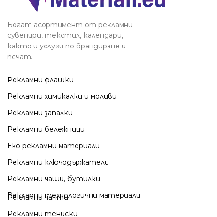
Богат асортимент от рекламни
сувенири, текстил, календари,
както и услуги по брандиране и
печат.
Рекламни флашки
Рекламни химикалки и моливи
Рекламни запалки
Рекламни бележници
Еко рекламни материали
Рекламни ключодържатели
Рекламни чаши, бутилки
Рекламни технологични материали
Рекламни чанти
Рекламни тениски