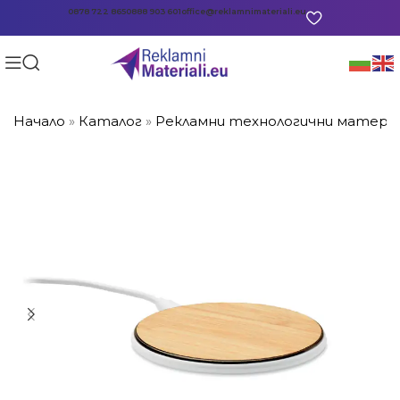
0878 722 865
0888 903 601
office@reklamnimateriali.eu
Начало
»
Каталог
»
Рекламни технологични матери