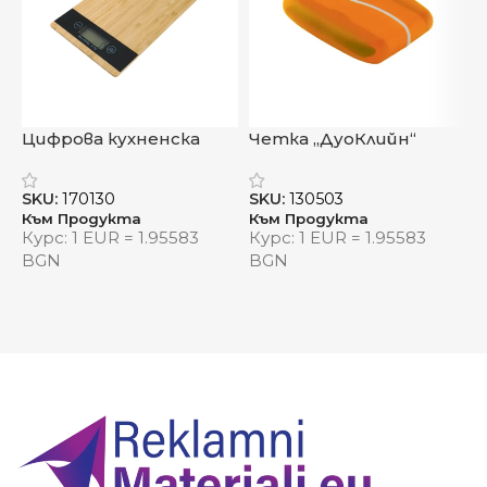
решение
Размери: 10 × 0.7 см
– тънък и компактен
дизайн
Материали: бамбук (горна част) и ABS
Х
Цифрова кухненска
Четка „ДуоКлийн“
(основа)
– устойчив и стилен корпус
везна „Бамбу Баланс“
Цвят: дървесен
– подходящ за всякакъв
S
SKU:
170130
SKU:
130503
К
интериор
Към Продукта
Към Продукта
К
Курс: 1 EUR = 1.95583
Курс: 1 EUR = 1.95583
Видяна от:
0
BGN
BGN