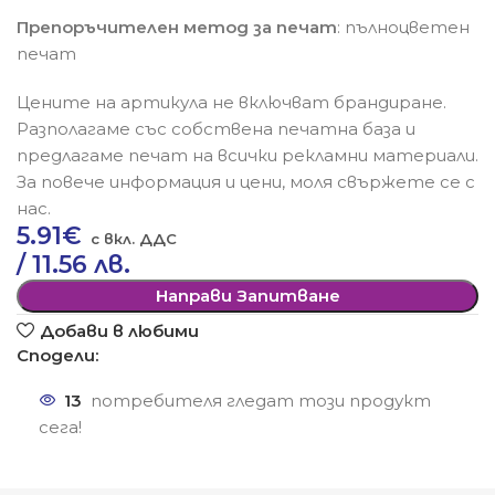
Препоръчителен метод за печат
: пълноцветен
печат
Цените на артикула не включват брандиране.
Разполагаме със собствена печатна база и
предлагаме печат на всички рекламни материали.
За повече информация и цени, моля свържете се с
нас.
5.91
€
/ 11.56 лв.
Направи Запитване
Добави в любими
Сподели:
13
потребителя гледат този продукт
сега!