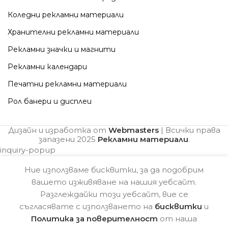
Коледни рекламни материали
Хранителни рекламни материали
Рекламни значки и магнити
Рекламни календари
Печатни рекламни материали
Рол банери и дисплеи
Дизайн и изработка от
Webmasters
| Всички права
запазени
2025
Рекламни материали
.
inquiry-popup
Ние използваме бисквитки, за да подобрим
вашето изживяване на нашия уебсайт.
Разглеждайки този уебсайт, вие се
съгласявате с използването на
бисквитки
и
Политика за поверителност
от наша