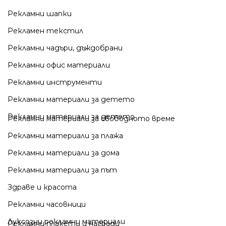
Рекламни шапки
Рекламен текстил
Рекламни чадъри, дъждобрани
Рекламни офис материали
Рекламни инструменти
Рекламни материали за детето
Рекламни материали за детето
Рекламни материали за свободното време
Рекламни материали за плажа
Рекламни материали за дома
Рекламни материали за път
Здраве и красота
Рекламни часовници
Луксозни рекламни материали
Рекламни плакети и награди