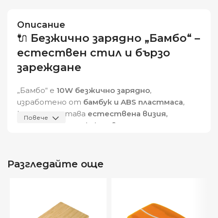
Описание
🔌
Безжично зарядно „Бамбо“ –
естествен стил и бързо
зареждане
„Бамбо“ е
10W безжично зарядно
,
изработено от
бамбук и ABS пластмаса
,
което съчетава
естествена визия,
Повече
технологична ефективност и
устойчивост
– идеално за дома, офиса или
пътуване.
Разгледайте още
Мощност: 10W
– съвместимо с Android и
iPhone® 8, X и по-нови
Изход: DC 9V / 1.10A
– за бързо зареждане
USB-C вход
– съвременно и универсално