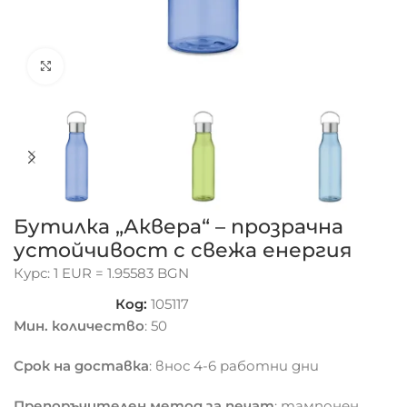
Click to enlarge
Бутилка „Аквера“ – прозрачна
устойчивост с свежа енергия
Курс: 1 EUR = 1.95583 BGN
Код:
105117
Мин. количество
: 50
Срок на доставка
: внос 4-6 работни дни
Препоръчителен метод за печат
: тампонен