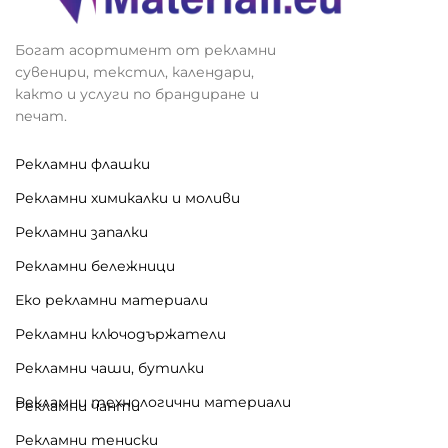
Богат асортимент от рекламни
сувенири, текстил, календари,
както и услуги по брандиране и
печат.
Рекламни флашки
Рекламни химикалки и моливи
Рекламни запалки
Рекламни бележници
Еко рекламни материали
Рекламни ключодържатели
Рекламни чаши, бутилки
Рекламни технологични материали
Рекламни чанти
Рекламни тениски