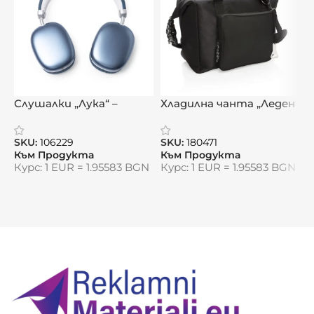
Видяна от:
0
Слушалки „Лука“ –
Хладилна чанта „Леден
С
комфорт, стил и звук
комфорт“
„
без компромис
SKU:
106229
SKU:
180471
S
Към Продукта
Към Продукта
К
Курс: 1 EUR = 1.95583 BGN
Курс: 1 EUR = 1.95583 BGN
К