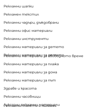
Рекламни шапки
Рекламен текстил
Рекламни чадъри, дъждобрани
Рекламни офис материали
Рекламни инструменти
Рекламни материали за детето
Рекламни материали за детето
Рекламни материали за свободното време
Рекламни материали за плажа
Рекламни материали за дома
Рекламни материали за път
Здраве и красота
Рекламни часовници
Луксозни рекламни материали
Рекламни плакети и награди