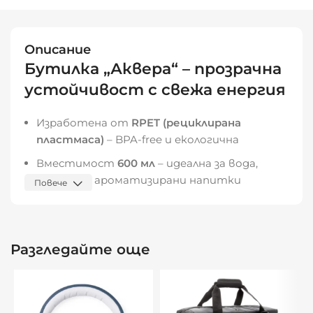
Описание
Бутилка „Аквера“ – прозрачна
устойчивост с свежа енергия
Изработена от
RPET (рециклирана
пластмаса)
– BPA-free и екологична
Вместимост
600 мл
– идеална за вода,
фреш или ароматизирани напитки
Повече
Капачка от неръждаема стомана с дръжка
– стилна, удобна и устойчива
Leak-free конструкция
– надеждна за
Разгледайте още
спорт, пътуване или ежедневна употреба
Излъчва усещане за
лекота, устойчивост
и визуална свежест