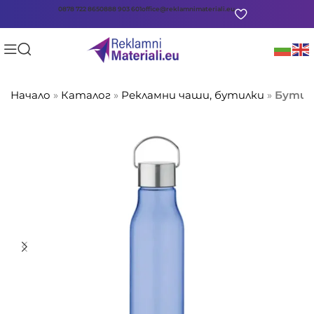
0878 722 865
0888 903 601
office@reklamnimateriali.eu
Начало
»
Каталог
»
Рекламни чаши, бутилки
»
Бутилк