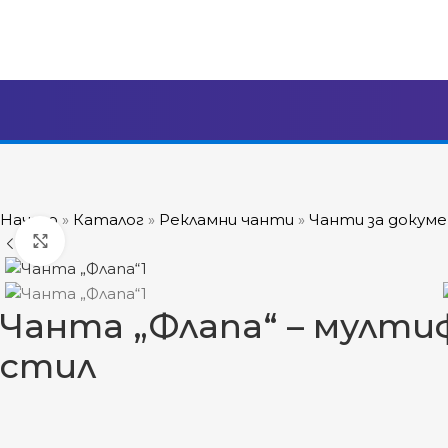
Начало
»
Каталог
»
Рекламни чанти
»
Чанти за докум
Click to enlarge
Чанта „Флапа“ – мулти
стил