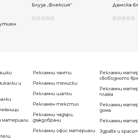
Блуза „Флексия“
Дамска бл
сутиен
лашки
Рекламни чанти
Рекламни матер
свободното вр
микалки и
Рекламни тениски
Рекламни матер
Рекламни шапки
плажа
палки
Рекламен текстил
Рекламни матер
лежници
дома
Рекламни чадъри,
и материали
дъждобрани
Рекламни матер
Рекламни офис материали
Здраве и красо
тели