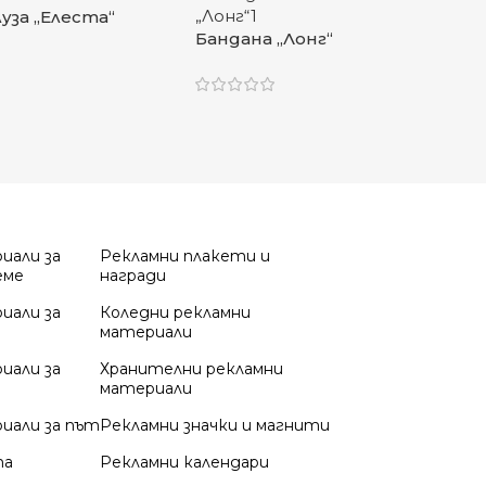
уза „Елеста“
Бандана „Лонг“
иали за
Рекламни плакети и
еме
награди
иали за
Коледни рекламни
материали
иали за
Хранителни рекламни
материали
иали за път
Рекламни значки и магнити
та
Рекламни календари