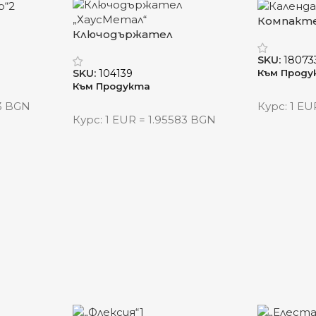
Компакте
Ключодържател
рекламен
„ХаусМетал“ – малък символ
„Акцент“
SKU:
18073
с голямо послание
Към Проду
SKU:
104139
Към Продукта
83 BGN
Курс: 1 EU
Курс: 1 EUR = 1.95583 BGN