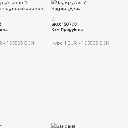
н едносекционен
Чадър „Дъга“
 календар
3
SKU:
150700
кта
Към Продукта
R = 1.95583 BGN
Курс: 1 EUR = 1.95583 BGN