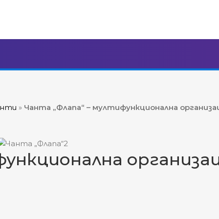
енти
»
Чанта „Флапа“ – мултифункционална организа
функционална организац