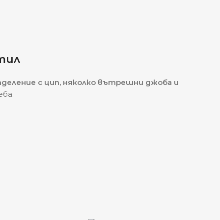
тил
деление с цип, няколко вътрешни джоба и
еба.