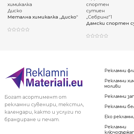
Метална химикалка „Диско“
Дамски спортен 
„Себринг“
Рекламни ф
Рекламни хи
моливи
Рекламни за
Богат асортимент от
рекламни сувенири, текстил,
Рекламни бе
календари, както и услуги по
Еко рекламн
брандиране и печат.
Рекламни
ключодържа