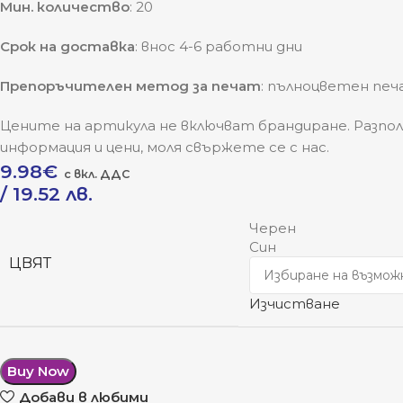
Мин. количество
: 20
Срок на доставка
: внос 4-6 работни дни
Препоръчителен метод за печат
: пълноцветен пе
Цените на артикула не включват брандиране. Разпол
информация и цени, моля свържете се с нас.
9.98
€
/ 19.52 лв.
Черен
Син
ЦВЯТ
Изчистване
Buy Now
Добави в любими