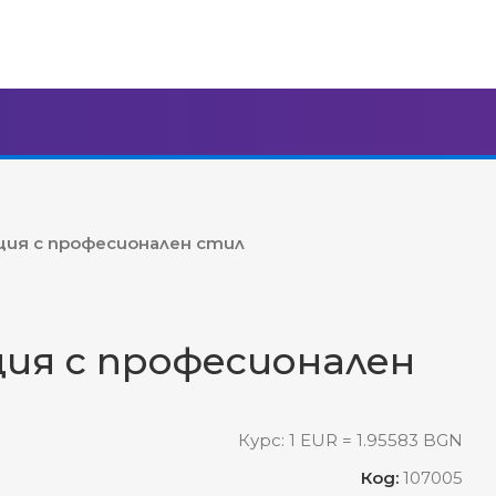
ция с професионален стил
ия с професионален
Курс: 1 EUR = 1.95583 BGN
Код:
107005