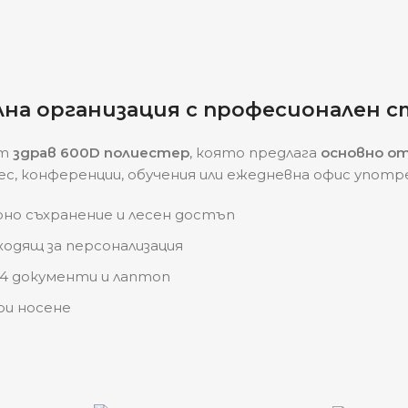
лна организация с професионален с
от
здрав 600D полиестер
, която предлага
основно от
нес, конференции, обучения или ежедневна офис употр
рно съхранение и лесен достъп
дходящ за персонализация
A4 документи и лаптоп
ри носене