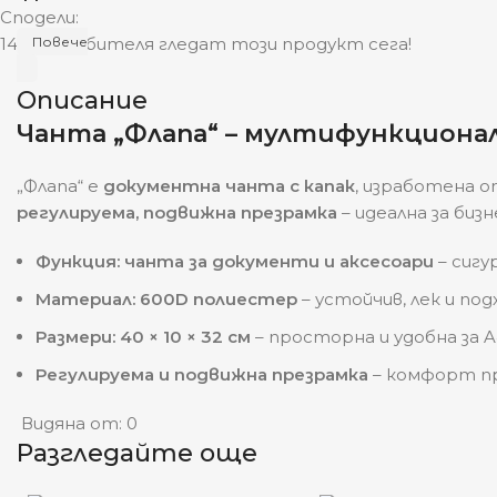
Сподели:
14
потребителя гледат този продукт сега!
Повече
Описание
Чанта „Флапа“ – мултифункциона
„Флапа“ е
документна чанта с капак
, изработена 
регулируема, подвижна презрамка
– идеална за биз
Функция: чанта за документи и аксесоари
– сигу
Материал: 600D полиестер
– устойчив, лек и по
Размери: 40 × 10 × 32 см
– просторна и удобна за 
Регулируема и подвижна презрамка
– комфорт п
Видяна от:
0
Разгледайте още