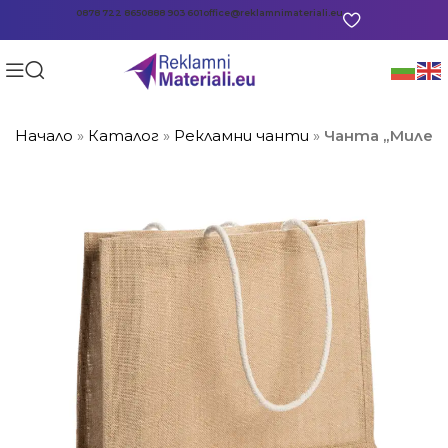
0878 722 865
0888 903 601
office@reklamnimateriali.eu
Начало
»
Каталог
»
Рекламни чанти
»
Чанта „Милена