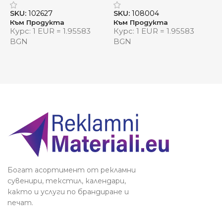
място за всичко необходимо
SKU:
102627
SKU:
108004
S
Приложение
: плаж, пикник, градски
Към Продукта
Към Продукта
К
Курс: 1 EUR = 1.95583
Курс: 1 EUR = 1.95583
К
разходки, пътувания
BGN
BGN
Видяна от:
0
Богат асортимент от рекламни
сувенири, текстил, календари,
както и услуги по брандиране и
печат.