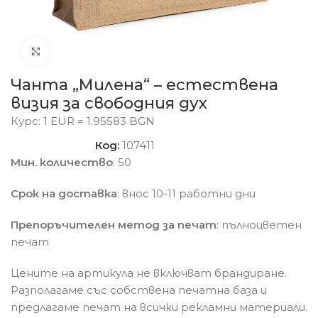
Click to enlarge
Чанта „Милена“ – естествена
визия за свободния дух
Курс: 1 EUR = 1.95583 BGN
Код:
107411
Мин. количество
: 50
Срок на доставка
: внос 10-11 работни дни
Препоръчителен метод за печат
: пълноцветен
печат
Цените на артикула не включват брандиране.
Разполагаме със собствена печатна база и
предлагаме печат на всички рекламни материали.