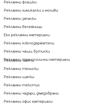
Рекламни флашки
Рекламни химикалки и моливи
Рекламни запалки
Рекламни бележници
Еко рекламни материали
Рекламни ключодържатели
Рекламни чаши, бутилки
Рекламни технологични материали
Рекламни чанти
Рекламни тениски
Рекламни шапки
Рекламен текстил
Рекламни чадъри, дъждобрани
Рекламни офис материали