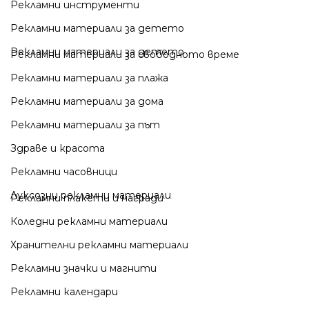
Рекламни инструменти
Рекламни материали за детето
Рекламни материали за детето
Рекламни материали за свободното време
Рекламни материали за плажа
Рекламни материали за дома
Рекламни материали за път
Здраве и красота
Рекламни часовници
Луксозни рекламни материали
Рекламни плакети и награди
Коледни рекламни материали
Хранителни рекламни материали
Рекламни значки и магнити
Рекламни календари