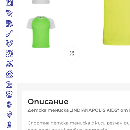
Click to enlarge
Описание
Детска тениска „INDIANAPOLIS KIDS“ от 
Спортна детска тениска с къси реглан р
подходяща за активна употреба.