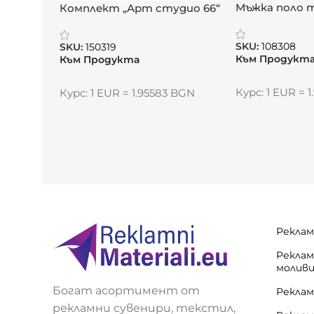
Мъжка поло 
Комплект „Арт студио 66“
PEGASO PREM
SKU:
108308
SKU:
150319
Към Продукт
Към Продукта
Курс: 1 EUR = 
Курс: 1 EUR = 1.95583 BGN
Реклам
Реклам
молив
Богат асортимент от
Реклам
рекламни сувенири, текстил,