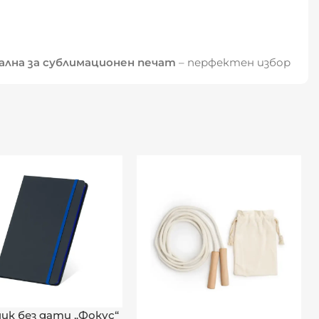
ална за сублимационен печат
– перфектен избор
ик без дати „Фокус“