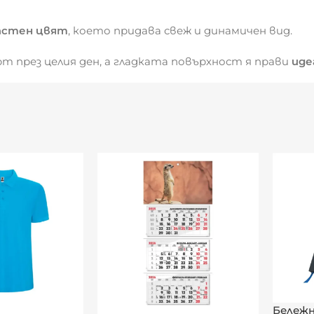
астен цвят
, което придава свеж и динамичен вид.
 през целия ден, а гладката повърхност я прави
иде
рсонализирани дизайни
Бележн