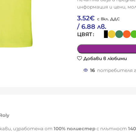
информация и цени, мол
3.52
€
/ 6.88 лв.
ЦВЯТ
Добави в любими
16
потребителя г
Roly
ъкави, изработена от
100% полиестер
с плътност
140