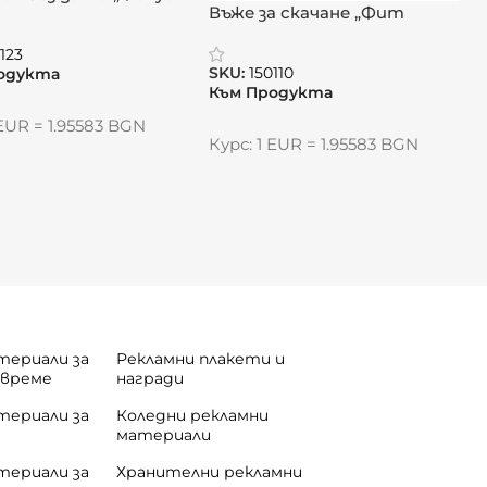
Въже за скачане „Фит
Джъмп“
123
SKU:
150110
одукта
Към Продукта
 EUR = 1.95583 BGN
Курс: 1 EUR = 1.95583 BGN
териали за
Рекламни плакети и
 време
награди
териали за
Коледни рекламни
материали
териали за
Хранителни рекламни