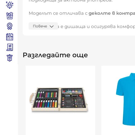
Моделът се отличава с
деколте в контр
Материята е дишаща и осигурява комфорт
Повече
за училищни екипи, спортни събития и пе
Видяна от:
0
Разгледайте още