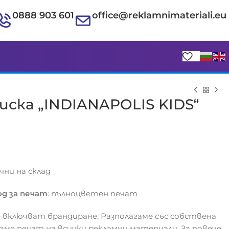
0888 903 601
office@reklamnimateriali.eu
ска „INDIANAPOLIS KIDS“
€
€
ични на склад
д за печат
: пълноцветен печат
 включват брандиране. Разполагаме със собствена
гаме печат на всички рекламни материали. За повече