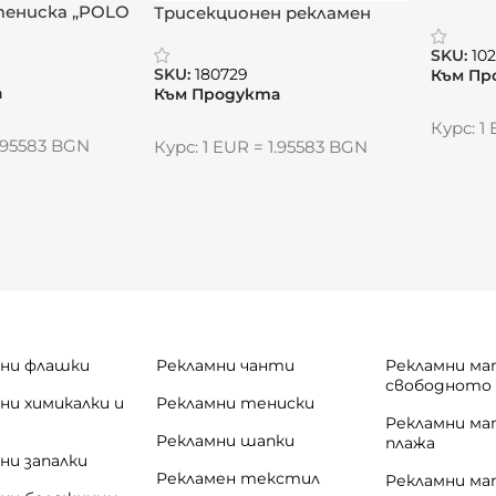
тениска „POLO
Трисекционен рекламен
IUM“
календар „Престиж“
SKU:
102
SKU:
180729
Към Пр
а
Към Продукта
Курс: 1
1.95583 BGN
Курс: 1 EUR = 1.95583 BGN
ни флашки
Рекламни чанти
Рекламни ма
свободното
ни химикалки и
Рекламни тениски
и
Рекламни ма
Рекламни шапки
плажа
ни запалки
Рекламен текстил
Рекламни ма