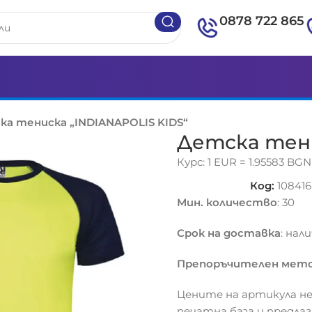
0878 722 865
ка тениска „INDIANAPOLIS KIDS“
Детска тени
Курс: 1 EUR = 1.95583 BGN
Код:
108416
Мин. количество
: 30
Срок на доставка
: нал
Препоръчителен мето
Цените на артикула не
печатна база и предла