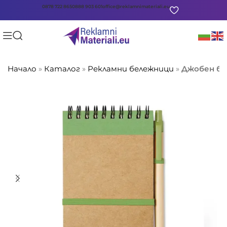
0878 722 865
0888 903 601
office@reklamnimateriali.eu
Начало
»
Каталог
»
Рекламни бележници
»
Джобен бе