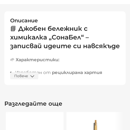
Описание
📘
Джобен бележник с
химикалка „СонаБел“ –
записвай идеите си навсякъде
🌱
Характеристики:
Изработен от
рециклирана хартия
Повече
70 листа (140 страници) със спирала –
компактен, но просторен
Включена
химикалка
от рециклиран
Разгледайте още
картон и биоразградима пластмаса
Еластична лента и държач за химикалка –
винаги под ръка