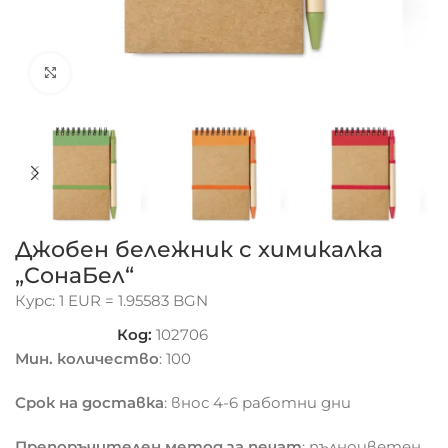
Click to enlarge
Джобен бележник с химикалка
„СонаБел“
Курс: 1 EUR = 1.95583 BGN
Код:
102706
Мин. количество
: 100
Срок на доставка
: внос 4-6 работни дни
Препоръчителен метод за печат
: пълноцветен