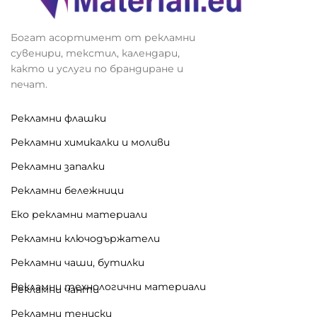
Богат асортимент от рекламни
сувенири, текстил, календари,
както и услуги по брандиране и
печат.
Рекламни флашки
Рекламни химикалки и моливи
Рекламни запалки
Рекламни бележници
Еко рекламни материали
Рекламни ключодържатели
Рекламни чаши, бутилки
Рекламни технологични материали
Рекламни чанти
Рекламни тениски