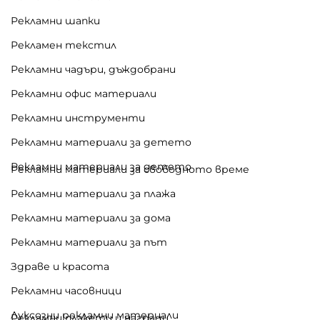
Рекламни шапки
Рекламен текстил
Рекламни чадъри, дъждобрани
Рекламни офис материали
Рекламни инструменти
Рекламни материали за детето
Рекламни материали за детето
Рекламни материали за свободното време
Рекламни материали за плажа
Рекламни материали за дома
Рекламни материали за път
Здраве и красота
Рекламни часовници
Луксозни рекламни материали
Рекламни плакети и награди