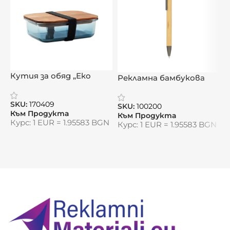
📏
Формат:
Джобен размер – лек, удобен и
готов за всяка мисъл в движение
Видяна от:
0
Кутия за обяд „Еко
Рекламна бамбукова
Акцент“
„
химикалка „Бамбо“
п
SKU:
170409
S
SKU:
100200
Към Продукта
К
Към Продукта
Курс: 1 EUR = 1.95583 BGN
К
Курс: 1 EUR = 1.95583 BGN